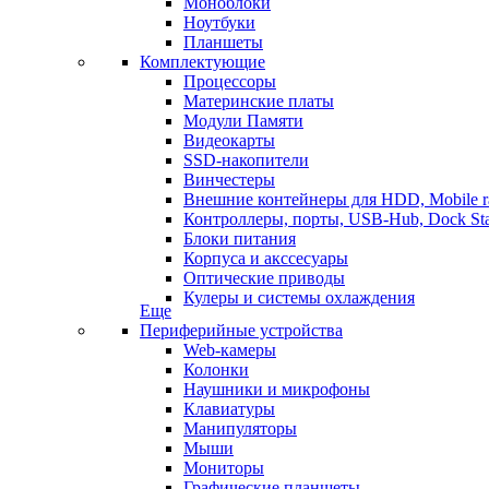
Моноблоки
Ноутбуки
Планшеты
Комплектующие
Процессоры
Материнские платы
Модули Памяти
Видеокарты
SSD-накопители
Винчестеры
Внешние контейнеры для HDD, Mobile r
Контроллеры, порты, USB-Hub, Dock Sta
Блоки питания
Корпуса и акссесуары
Оптические приводы
Кулеры и системы охлаждения
Еще
Периферийные устройства
Web-камеры
Колонки
Наушники и микрофоны
Клавиатуры
Манипуляторы
Мыши
Мониторы
Графические планшеты