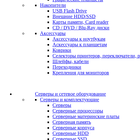
Накопители
USB Flash Drive
Внешние HDD/SSD
Карты памяти, Card reader
CD / DVD / Blu-Ray диски
Аксессуары
Аксессуары к ноутбукам
Аскессуары к планшетам
Коврики
Селекторы принтеров, переключатели, р
Шлейфы, кабели
Переходники
Крепления для мониторов
Серверы и сетевое оборудование
Серверы и комплектующие
Серверы
Серверные процессоры
Серверные материнские платы
Серверная память
Серверные корпуса
Серверные HDD
Серверные SSD