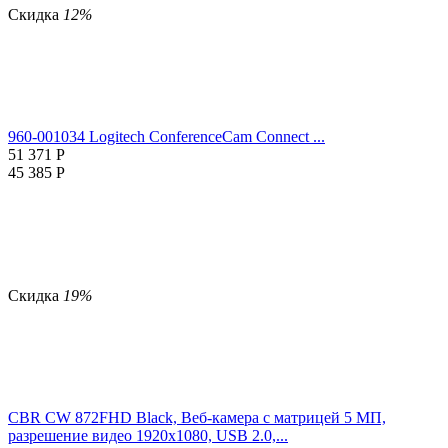
Скидка
12%
960-001034 Logitech ConferenceCam Connect ...
51 371
Р
45 385
Р
Скидка
19%
CBR CW 872FHD Black, Веб-камера с матрицей 5 МП,
разрешение видео 1920х1080, USB 2.0,...