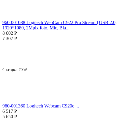
960-001088 Logitech WebCam C922 Pro Stream {USB 2.0,
1920*1080, 2Mpix foto, Mic, Bla...
8 602
Р
7 307
Р
Скидка
13%
960-001360 Logitech Webcam C920e ...
6 517
Р
5 650
Р