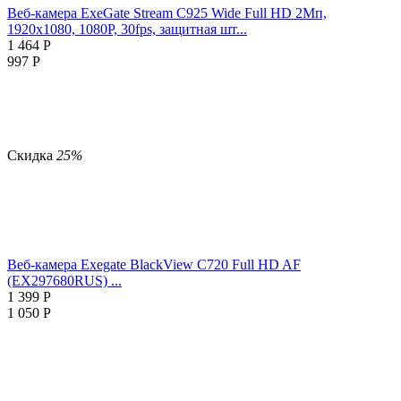
Веб-камера ExeGate Stream C925 Wide Full HD 2Мп,
1920х1080, 1080P, 30fps, защитная шт...
1 464
Р
997
Р
Скидка
25%
Веб-камера Exegate BlackView C720 Full HD AF
(EX297680RUS) ...
1 399
Р
1 050
Р