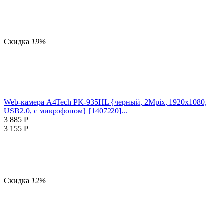
Скидка
19%
Web-камера A4Tech PK-935HL {черный, 2Mpix, 1920x1080,
USB2.0, с микрофоном} [1407220]...
3 885
Р
3 155
Р
Скидка
12%