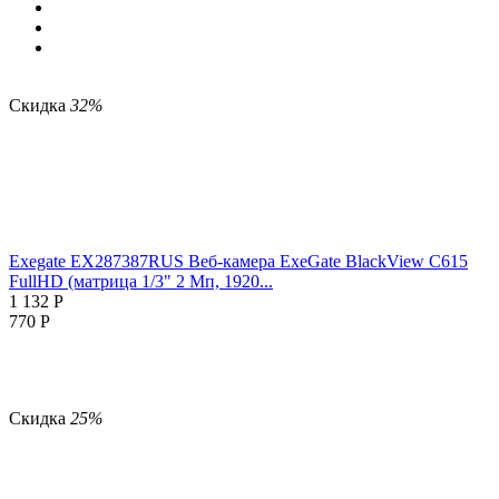
Скидка
32%
Exegate EX287387RUS Веб-камера ExeGate BlackView C615
FullHD (матрица 1/3" 2 Мп, 1920...
1 132
Р
770
Р
Скидка
25%