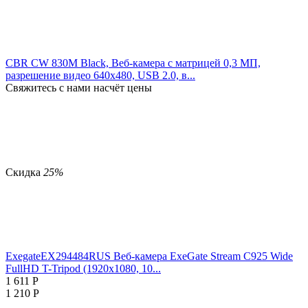
CBR CW 830M Black, Веб-камера с матрицей 0,3 МП,
разрешение видео 640х480, USB 2.0, в...
Свяжитесь с нами насчёт цены
Скидка
25%
ExegateEX294484RUS Веб-камера ExeGate Stream C925 Wide
FullHD T-Tripod (1920х1080, 10...
1 611
Р
1 210
Р