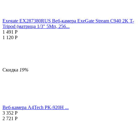
Exegate EX287380RUS Веб-камера ExeGate Stream C940 2K T-
Tripod (матрица 1/3" 5Мп, 256...
1 491
Р
1 120
Р
Скидка
19%
Веб-камера A4Tech PK-920H ...
3 352
Р
2 721
Р