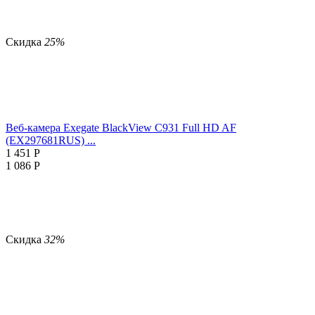
Скидка
25%
Веб-камера Exegate BlackView C931 Full HD AF
(EX297681RUS) ...
1 451
Р
1 086
Р
Скидка
32%