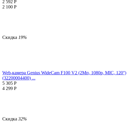
2 592
Р
2 100
Р
Скидка
19%
Web-камера Genius WideCam F100 V2 (2Мп, 1080p, MIC, 120°)
(32200004400) ...
5 305
Р
4 299
Р
Скидка
32%