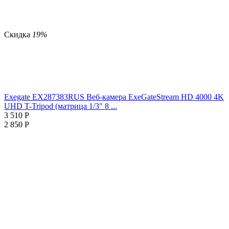
Скидка
19%
Exegate EX287383RUS Веб-камера ExeGateStream HD 4000 4K
UHD T-Tripod (матрица 1/3" 8 ...
3 510
Р
2 850
Р