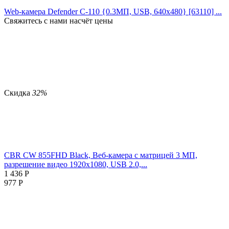
Web-камера Defender C-110 {0.3МП, USB, 640x480} [63110] ...
Свяжитесь с нами насчёт цены
Скидка
32%
CBR CW 855FHD Black, Веб-камера с матрицей 3 МП,
разрешение видео 1920х1080, USB 2.0,...
1 436
Р
977
Р