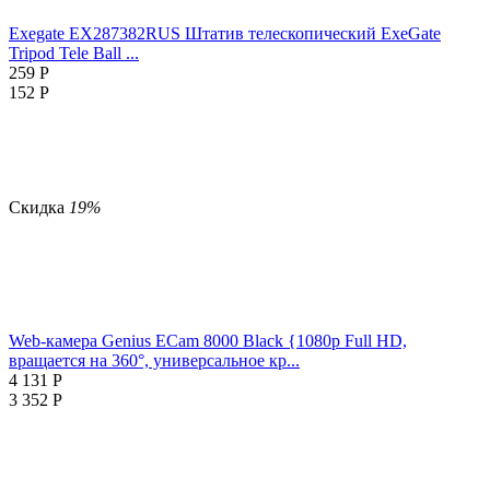
Exegate EX287382RUS Штатив телескопический ExeGate
Tripod Tele Ball ...
259
Р
152
Р
Скидка
19%
Web-камера Genius ECam 8000 Black {1080p Full HD,
вращается на 360°, универсальное кр...
4 131
Р
3 352
Р