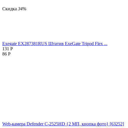
Скидка
34%
Exegate EX287381RUS Штатив ExeGate Tripod Flex ...
131
Р
86
Р
Web-камера Defender C-2525HD {2 МП, кнопка фото} [63252]