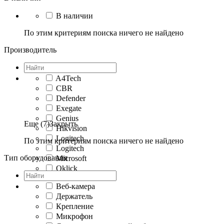
В наличии
По этим критериям поиска ничего не найдено
Производитель
A4Tech
CBR
Defender
Exegate
Genius
Еще (7)
Закрыть
Hikvision
Logitech
По этим критериям поиска ничего не найдено
Logitech
Тип оборудования
Microsoft
Oklick
Веб-камера
Держатель
Крепление
Микрофон