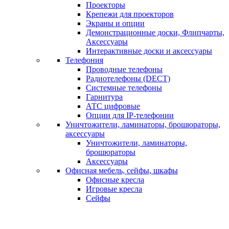
Проекторы
Крепежи для проекторов
Экраны и опции
Демонстрационные доски, Флипчарты,
Аксессуары
Интерактивные доски и аксессуары
Телефония
Проводные телефоны
Радиотелефоны (DECT)
Системные телефоны
Гарнитура
АТС цифровые
Опции для IP-телефонии
Уничтожители, ламинаторы, брошюраторы,
аксессуары
Уничтожители, ламинаторы,
брошюраторы
Аксессуары
Офисная мебель, сейфы, шкафы
Офисные кресла
Игровые кресла
Сейфы