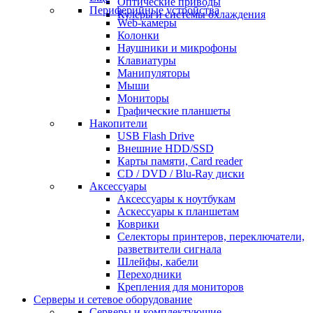
Оптические приводы
Периферийные устройства
Кулеры и системы охлаждения
Web-камеры
Колонки
Наушники и микрофоны
Клавиатуры
Манипуляторы
Мыши
Мониторы
Графические планшеты
Накопители
USB Flash Drive
Внешние HDD/SSD
Карты памяти, Card reader
CD / DVD / Blu-Ray диски
Аксессуары
Аксессуары к ноутбукам
Аскессуары к планшетам
Коврики
Селекторы принтеров, переключатели,
разветвители сигнала
Шлейфы, кабели
Переходники
Крепления для мониторов
Серверы и сетевое оборудование
Серверы и комплектующие