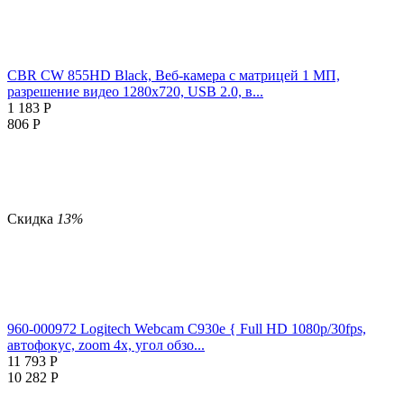
CBR CW 855HD Black, Веб-камера с матрицей 1 МП,
разрешение видео 1280х720, USB 2.0, в...
1 183
Р
806
Р
Скидка
13%
960-000972 Logitech Webcam C930e { Full HD 1080p/30fps,
автофокус, zoom 4x, угол обзо...
11 793
Р
10 282
Р