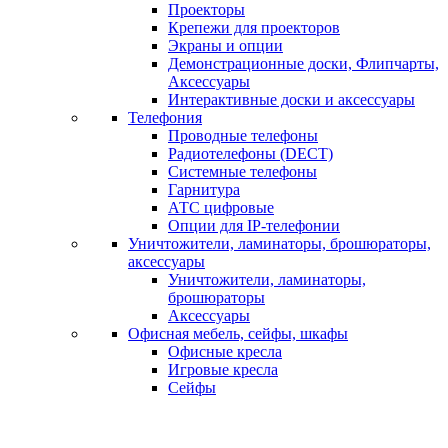
Проекторы
Крепежи для проекторов
Экраны и опции
Демонстрационные доски, Флипчарты,
Аксессуары
Интерактивные доски и аксессуары
Телефония
Проводные телефоны
Радиотелефоны (DECT)
Системные телефоны
Гарнитура
АТС цифровые
Опции для IP-телефонии
Уничтожители, ламинаторы, брошюраторы,
аксессуары
Уничтожители, ламинаторы,
брошюраторы
Аксессуары
Офисная мебель, сейфы, шкафы
Офисные кресла
Игровые кресла
Сейфы