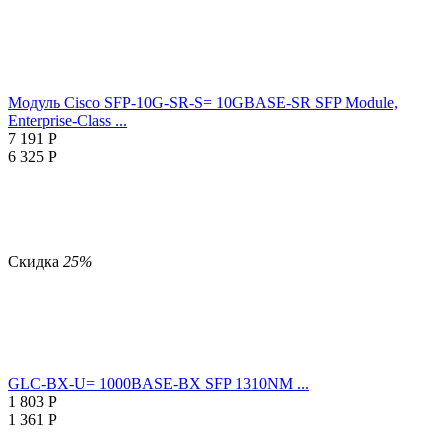
Модуль Cisco SFP-10G-SR-S= 10GBASE-SR SFP Module,
Enterprise-Class ...
7 191
Р
6 325
Р
Скидка
25%
GLC-BX-U= 1000BASE-BX SFP 1310NM ...
1 803
Р
1 361
Р