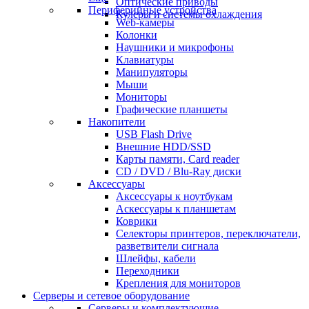
Оптические приводы
Периферийные устройства
Кулеры и системы охлаждения
Web-камеры
Колонки
Наушники и микрофоны
Клавиатуры
Манипуляторы
Мыши
Мониторы
Графические планшеты
Накопители
USB Flash Drive
Внешние HDD/SSD
Карты памяти, Card reader
CD / DVD / Blu-Ray диски
Аксессуары
Аксессуары к ноутбукам
Аскессуары к планшетам
Коврики
Селекторы принтеров, переключатели,
разветвители сигнала
Шлейфы, кабели
Переходники
Крепления для мониторов
Серверы и сетевое оборудование
Серверы и комплектующие