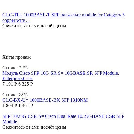
GLC-TE= 1000BASE-T SFP transceiver module for Category 5
copper wire ...
Свяжитесь с нами насчёт цены
Хиты продаж
Скидка
12%
Модуль Cisco SFP-10G-SR-S= 10GBASE-SR SFP Module,
Enterprise-Class
7 191
Р
6 325
Р
Скидка
25%
GLC-BX-U= 1000BASE-BX SFP 1310NM
1 803
Р
1 361
Р
SFP-10/25G-CSR-S= Cisco Dual Rate 10/25GBASE-CSR SFP
Module
Свяжитесь с нами насчёт цены