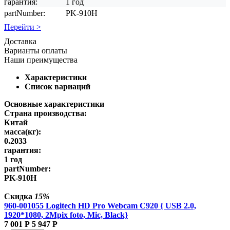
гарантия:
1 год
partNumber:
PK-910H
Перейти >
Доставка
Варианты оплаты
Наши преимущества
Характеристики
Список вариаций
Основные характеристики
Страна производства:
Китай
масса(кг):
0.2033
гарантия:
1 год
partNumber:
PK-910H
Скидка
15%
960-001055 Logitech HD Pro Webcam C920 { USB 2.0,
1920*1080, 2Mpix foto, Mic, Black}
7 001
Р
5 947
Р