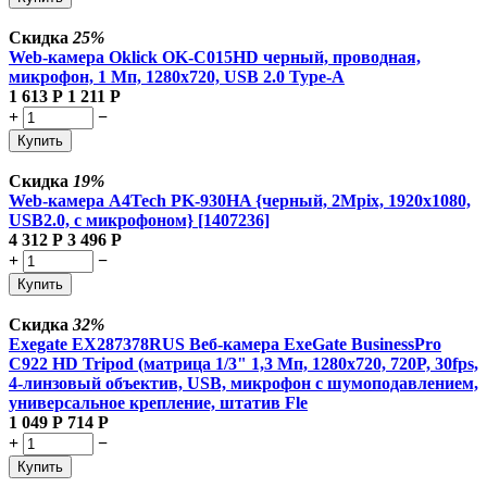
Скидка
25%
Web-камера Oklick OK-C015HD черный, проводная,
микрофон, 1 Мп, 1280x720, USB 2.0 Type-A
1 613
Р
1 211
Р
+
−
Купить
Скидка
19%
Web-камера A4Tech PK-930HA {черный, 2Mpix, 1920x1080,
USB2.0, с микрофоном} [1407236]
4 312
Р
3 496
Р
+
−
Купить
Скидка
32%
Exegate EX287378RUS Веб-камера ExeGate BusinessPro
C922 HD Tripod (матрица 1/3" 1,3 Мп, 1280х720, 720P, 30fps,
4-линзовый объектив, USB, микрофон с шумоподавлением,
универсальное крепление, штатив Fle
1 049
Р
714
Р
+
−
Купить