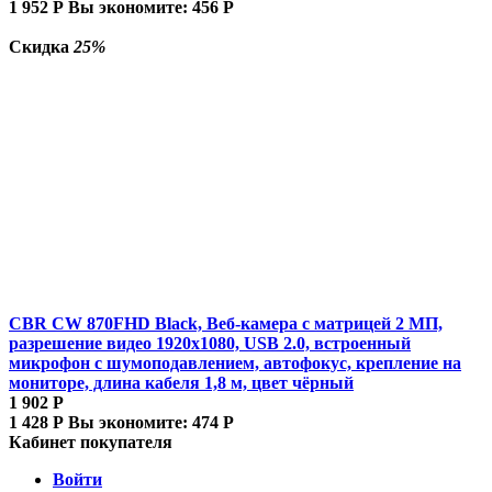
1 952
Р
Вы экономите:
456
Р
Скидка
25%
CBR CW 870FHD Black, Веб-камера с матрицей 2 МП,
разрешение видео 1920х1080, USB 2.0, встроенный
микрофон с шумоподавлением, автофокус, крепление на
мониторе, длина кабеля 1,8 м, цвет чёрный
1 902
Р
1 428
Р
Вы экономите:
474
Р
Кабинет покупателя
Войти