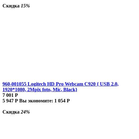
Скидка
15%
960-001055 Logitech HD Pro Webcam C920 { USB 2.0,
1920*1080, 2Mpix foto, Mic, Black}
7 001
Р
5 947
Р
Вы экономите:
1 054
Р
Скидка
24%