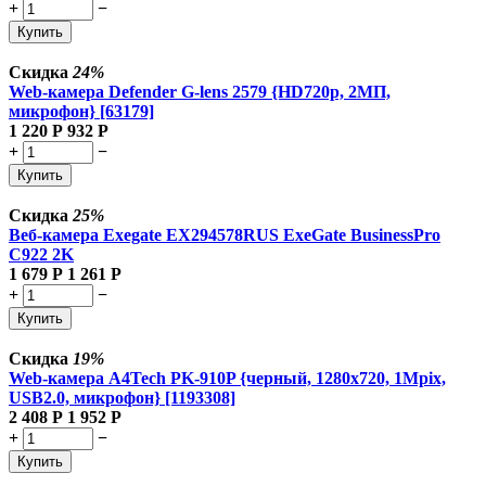
+
−
Купить
Скидка
24%
Web-камера Defender G-lens 2579 {HD720p, 2МП,
микрофон} [63179]
1 220
Р
932
Р
+
−
Купить
Скидка
25%
Веб-камера Exegate EX294578RUS ExeGate BusinessPro
C922 2K
1 679
Р
1 261
Р
+
−
Купить
Скидка
19%
Web-камера A4Tech PK-910P {черный, 1280x720, 1Mpix,
USB2.0, микрофон} [1193308]
2 408
Р
1 952
Р
+
−
Купить