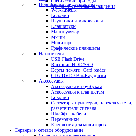
Оптические приводы
Периферийные устройства
Кулеры и системы охлаждения
Web-камеры
Колонки
Наушники и микрофоны
Клавиатуры
Манипуляторы
Мыши
Мониторы
Графические планшеты
Накопители
USB Flash Drive
Внешние HDD/SSD
Карты памяти, Card reader
CD / DVD / Blu-Ray диски
Аксессуары
Аксессуары к ноутбукам
Аскессуары к планшетам
Коврики
Селекторы принтеров, переключатели,
разветвители сигнала
Шлейфы, кабели
Переходники
Крепления для мониторов
Серверы и сетевое оборудование
Серверы и комплектующие