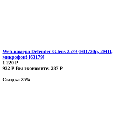
Web-камера Defender G-lens 2579 {HD720p, 2МП,
микрофон} [63179]
1 220
Р
932
Р
Вы экономите:
287
Р
Скидка
25%