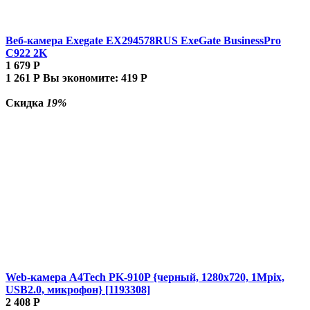
Веб-камера Exegate EX294578RUS ExeGate BusinessPro
C922 2K
1 679
Р
1 261
Р
Вы экономите:
419
Р
Скидка
19%
Web-камера A4Tech PK-910P {черный, 1280x720, 1Mpix,
USB2.0, микрофон} [1193308]
2 408
Р