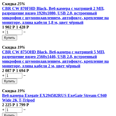
Скидка
25%
CBR CW 870FHD Black, Веб-камера с матрицей 2 МП,
разрешение видео 1920х1080, USB 2.0, встроенный
микрофон с шумоподавлением, автофокус, крепление на
мониторе, длина кабеля 1,8 м, цвет чёрный
1 902
Р
1 428
Р
+
−
Купить
Скидка
19%
CBR CW 875QHD Black, Веб-камера с матрицей 5 МП,
разрешение видео 2560х1440, USB 2.0, встроенный
микрофон с шумоподавлением, автофокус, крепление на
мониторе, длина кабеля 2 м, цвет чёрный
2 087
Р
1 694
Р
+
−
Купить
Скидка
19%
Веб-камера Exegate EX294582RUS ExeGate Stream C940
Wide 2K T-Tripod
2 225
Р
1 799
Р
+
−
Купить