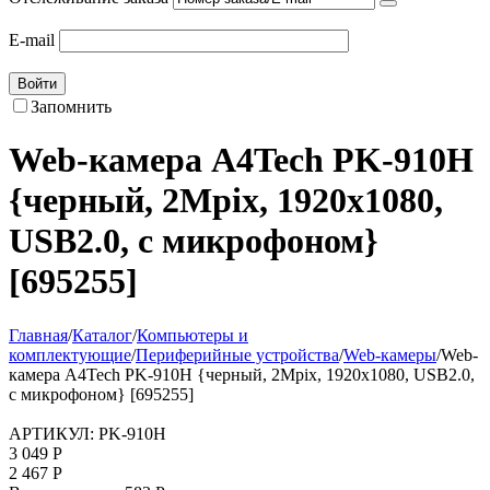
E-mail
Войти
Запомнить
Web-камера A4Tech PK-910H
{черный, 2Mpix, 1920x1080,
USB2.0, с микрофоном}
[695255]
Главная
/
Каталог
/
Компьютеры и
комплектующие
/
Периферийные устройства
/
Web-камеры
/
Web-
камера A4Tech PK-910H {черный, 2Mpix, 1920x1080, USB2.0,
с микрофоном} [695255]
АРТИКУЛ:
PK-910H
3 049
Р
2 467
Р