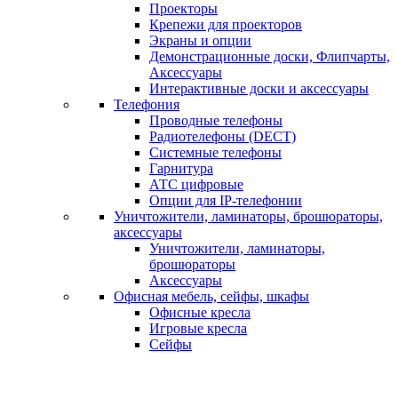
Проекторы
Крепежи для проекторов
Экраны и опции
Демонстрационные доски, Флипчарты,
Аксессуары
Интерактивные доски и аксессуары
Телефония
Проводные телефоны
Радиотелефоны (DECT)
Системные телефоны
Гарнитура
АТС цифровые
Опции для IP-телефонии
Уничтожители, ламинаторы, брошюраторы,
аксессуары
Уничтожители, ламинаторы,
брошюраторы
Аксессуары
Офисная мебель, сейфы, шкафы
Офисные кресла
Игровые кресла
Сейфы