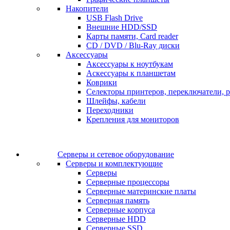
Накопители
USB Flash Drive
Внешние HDD/SSD
Карты памяти, Card reader
CD / DVD / Blu-Ray диски
Аксессуары
Аксессуары к ноутбукам
Аскессуары к планшетам
Коврики
Селекторы принтеров, переключатели, р
Шлейфы, кабели
Переходники
Крепления для мониторов
Серверы и сетевое оборудование
Серверы и комплектующие
Серверы
Серверные процессоры
Серверные материнские платы
Серверная память
Серверные корпуса
Серверные HDD
Серверные SSD