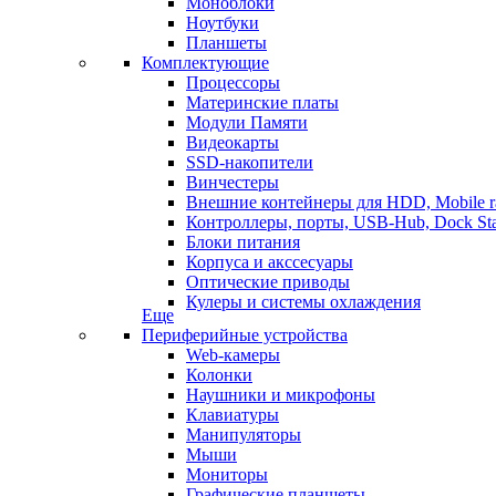
Моноблоки
Ноутбуки
Планшеты
Комплектующие
Процессоры
Материнские платы
Модули Памяти
Видеокарты
SSD-накопители
Винчестеры
Внешние контейнеры для HDD, Mobile r
Контроллеры, порты, USB-Hub, Dock Sta
Блоки питания
Корпуса и акссесуары
Оптические приводы
Кулеры и системы охлаждения
Еще
Периферийные устройства
Web-камеры
Колонки
Наушники и микрофоны
Клавиатуры
Манипуляторы
Мыши
Мониторы
Графические планшеты