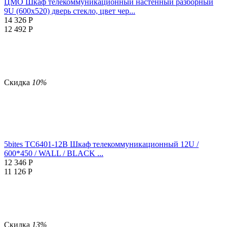
ЦМО Шкаф телекоммуникационный настенный разборный
9U (600х520) дверь стекло, цвет чер...
14 326
Р
12 492
Р
Скидка
10%
5bites TC6401-12B Шкаф телекоммуникационный 12U /
600*450 / WALL / BLACK ...
12 346
Р
11 126
Р
Скидка
13%