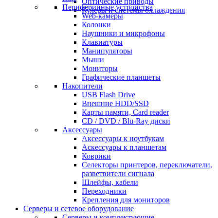
Оптические приводы
Периферийные устройства
Кулеры и системы охлаждения
Web-камеры
Колонки
Наушники и микрофоны
Клавиатуры
Манипуляторы
Мыши
Мониторы
Графические планшеты
Накопители
USB Flash Drive
Внешние HDD/SSD
Карты памяти, Card reader
CD / DVD / Blu-Ray диски
Аксессуары
Аксессуары к ноутбукам
Аскессуары к планшетам
Коврики
Селекторы принтеров, переключатели,
разветвители сигнала
Шлейфы, кабели
Переходники
Крепления для мониторов
Серверы и сетевое оборудование
Серверы и комплектующие