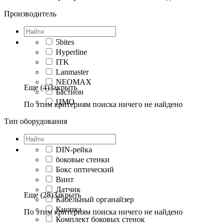
Производитель
5bites
Hyperline
ITK
Lanmaster
NEOMAX
Еще (4)
Закрыть
Бастион
ЦМО
По этим критериям поиска ничего не найдено
Тип оборудования
DIN-рейка
боковые стенки
Бокс оптический
Винт
Датчик
Еще (28)
Закрыть
Кабельный органайзер
Кнопка
По этим критериям поиска ничего не найдено
Комплект боковых стенок