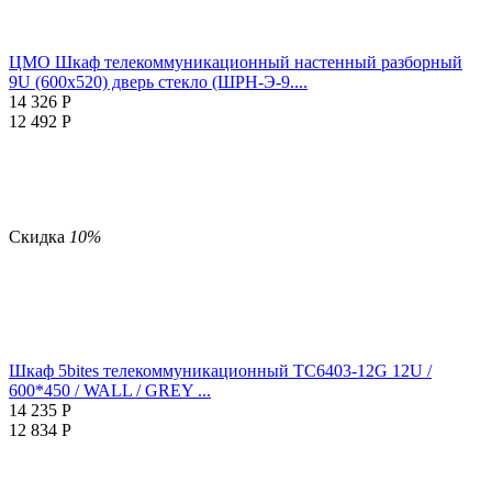
ЦМО Шкаф телекоммуникационный настенный разборный
9U (600х520) дверь стекло (ШРН-Э-9....
14 326
Р
12 492
Р
Скидка
10%
Шкаф 5bites телекоммуникационный TC6403-12G 12U /
600*450 / WALL / GREY ...
14 235
Р
12 834
Р