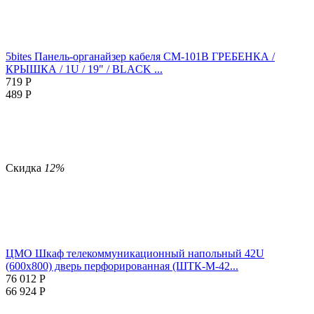
5bites Панель-органайзер кабеля CM-101B ГРЕБЕНКА /
КРЫШКА / 1U / 19" / BLACK ...
719
Р
489
Р
Скидка
12%
ЦМО Шкаф телекоммуникационный напольный 42U
(600x800) дверь перфорированная (ШТК-М-42...
76 012
Р
66 924
Р