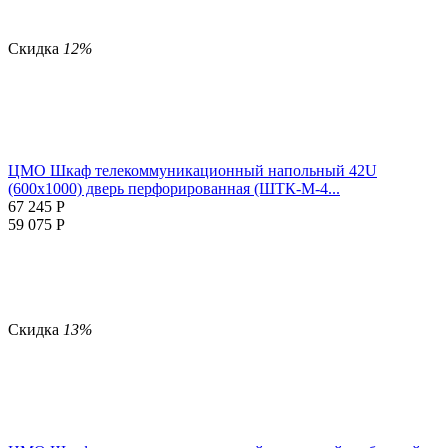
Скидка
12%
ЦМО Шкаф телекоммуникационный напольный 42U
(600x1000) дверь перфорированная (ШТК-М-4...
67 245
Р
59 075
Р
Скидка
13%