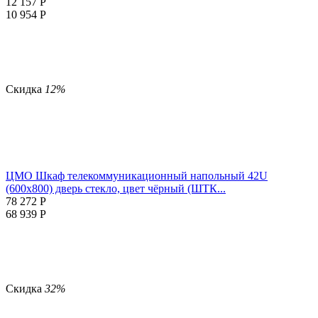
12 157
Р
10 954
Р
Скидка
12%
ЦМО Шкаф телекоммуникационный напольный 42U
(600x800) дверь стекло, цвет чёрный (ШТК...
78 272
Р
68 939
Р
Скидка
32%