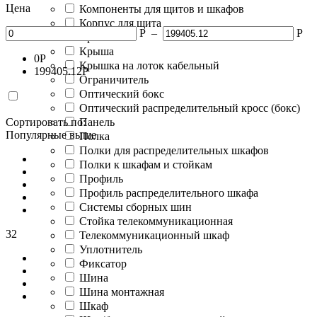
Цена
Компоненты для щитов и шкафов
Корпус для щита
Р
–
Р
Крепление
Крыша
0
Р
Крышка на лоток кабельный
199405.12
Р
Ограничитель
Оптический бокс
Оптический распределительный кросс (бокс)
Сортировать по:
Панель
Популярные выше
Полка
Полки для распределительных шкафов
Полки к шкафам и стойкам
Профиль
Профиль распределительного шкафа
Системы сборных шин
Стойка телекоммуникационная
32
Телекоммуникационный шкаф
Уплотнитель
Фиксатор
Шина
Шина монтажная
Шкаф