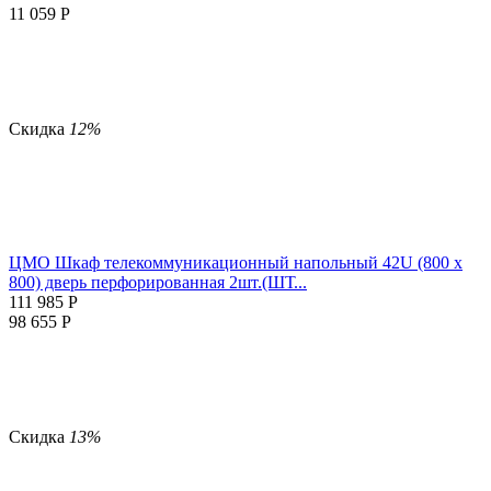
11 059
Р
Скидка
12%
ЦМО Шкаф телекоммуникационный напольный 42U (800 х
800) дверь перфорированная 2шт.(ШТ...
111 985
Р
98 655
Р
Скидка
13%