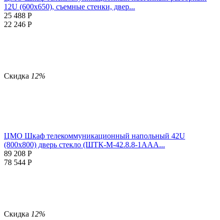
12U (600х650), съемные стенки, двер...
25 488
Р
22 246
Р
Скидка
12%
ЦМО Шкаф телекоммуникационный напольный 42U
(800x800) дверь стекло (ШТК-М-42.8.8-1ААА...
89 208
Р
78 544
Р
Скидка
12%