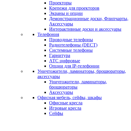
Проекторы
Крепежи для проекторов
Экраны и опции
Демонстрационные доски, Флипчарты,
Аксессуары
Интерактивные доски и аксессуары
Телефония
Проводные телефоны
Радиотелефоны (DECT)
Системные телефоны
Гарнитура
АТС цифровые
Опции для IP-телефонии
Уничтожители, ламинаторы, брошюраторы,
аксессуары
Уничтожители, ламинаторы,
брошюраторы
Аксессуары
Офисная мебель, сейфы, шкафы
Офисные кресла
Игровые кресла
Сейфы