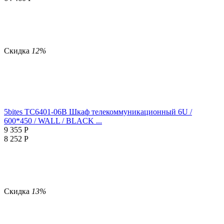
Скидка
12%
5bites TC6401-06B Шкаф телекоммуникационный 6U /
600*450 / WALL / BLACK ...
9 355
Р
8 252
Р
Скидка
13%