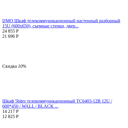
ЦМО Шкаф телекоммуникационный настенный разборный
15U (600х650), съемные стенки, двер...
24 855
Р
21 696
Р
Скидка
10%
Шкаф 5bites телекоммуникационный TC6403-12B 12U /
600*450 / WALL / BLACK ...
14 217
Р
12 825
Р