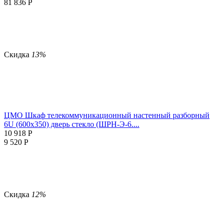
81 836
Р
Скидка
13%
ЦМО Шкаф телекоммуникационный настенный разборный
6U (600х350) дверь стекло (ШРН-Э-6....
10 918
Р
9 520
Р
Скидка
12%