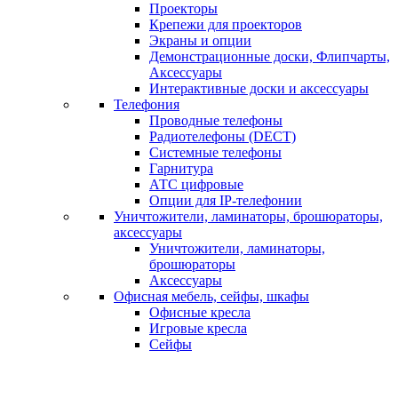
Проекторы
Крепежи для проекторов
Экраны и опции
Демонстрационные доски, Флипчарты,
Аксессуары
Интерактивные доски и аксессуары
Телефония
Проводные телефоны
Радиотелефоны (DECT)
Системные телефоны
Гарнитура
АТС цифровые
Опции для IP-телефонии
Уничтожители, ламинаторы, брошюраторы,
аксессуары
Уничтожители, ламинаторы,
брошюраторы
Аксессуары
Офисная мебель, сейфы, шкафы
Офисные кресла
Игровые кресла
Сейфы