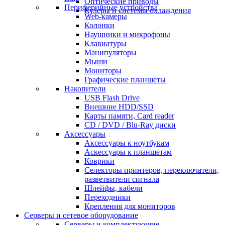
Оптические приводы
Периферийные устройства
Кулеры и системы охлаждения
Web-камеры
Колонки
Наушники и микрофоны
Клавиатуры
Манипуляторы
Мыши
Мониторы
Графические планшеты
Накопители
USB Flash Drive
Внешние HDD/SSD
Карты памяти, Card reader
CD / DVD / Blu-Ray диски
Аксессуары
Аксессуары к ноутбукам
Аскессуары к планшетам
Коврики
Селекторы принтеров, переключатели,
разветвители сигнала
Шлейфы, кабели
Переходники
Крепления для мониторов
Серверы и сетевое оборудование
Серверы и комплектующие