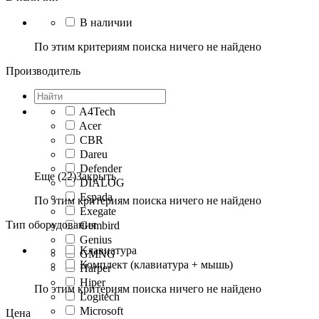
В наличии
По этим критериям поиска ничего не найдено
Производитель
A4Tech
Acer
CBR
Dareu
Defender
Еще (22)
Закрыть
DIALOG
Espada
По этим критериям поиска ничего не найдено
Exegate
Тип оборудования
Gembird
Genius
Клавиатура
GMNG
Комплект (клавиатура + мышь)
Harper
Hiper
По этим критериям поиска ничего не найдено
Logitech
Microsoft
Цена