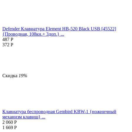
Defender Клавиатура Element HB-520 Black USB [45522]
{Проводная, 108кн.+ 3доп.} ...
487
Р
372
Р
Скидка
19%
Клавиатура беспроводная Gembird KBW-1 {ножничный
механизм клавиш} ...
2 060
Р
1 669
Р