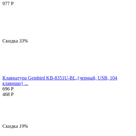
977
Р
Скидка
33%
Клавиатура Gembird KB-8351U-BL,{черный, USB, 104
клавиши} ...
696
Р
468
Р
Скидка
19%