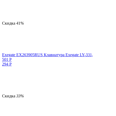
Скидка
41%
Exegate EX263905RUS Клавиатура Exegate LY-331,
501
Р
294
Р
Скидка
33%