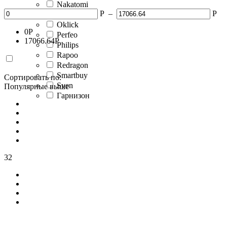
Nakatomi
Р
–
Р
NORBEL
Oklick
0
Р
Perfeo
17066.64
Р
Philips
Rapoo
Redragon
Smartbuy
Сортировать по:
Sven
Популярные выше
Гарнизон
32