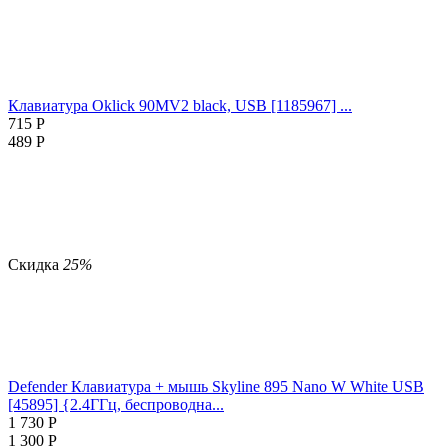
Клавиатура Oklick 90MV2 black, USB [1185967] ...
715
Р
489
Р
Скидка
25%
Defender Клавиатура + мышь Skyline 895 Nano W White USB
[45895] {2.4ГГц, беспроводна...
1 730
Р
1 300
Р