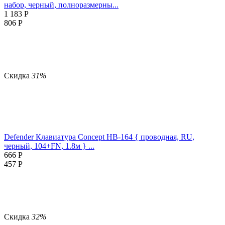
набор, черный, полноразмерны...
1 183
Р
806
Р
Скидка
31%
Defender Клавиатура Concept HB-164 { проводная, RU,
черный, 104+FN, 1.8м } ...
666
Р
457
Р
Скидка
32%