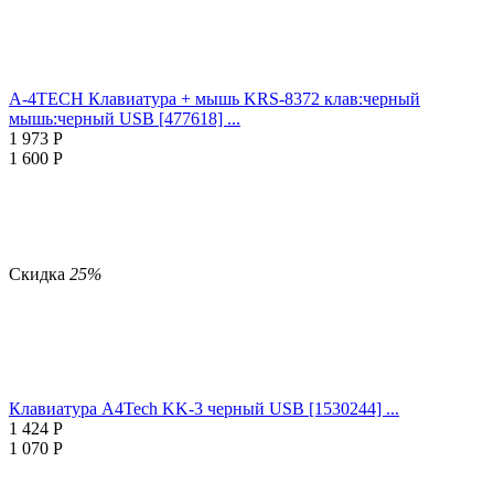
A-4TECH Клавиатура + мышь KRS-8372 клав:черный
мышь:черный USB [477618] ...
1 973
Р
1 600
Р
Скидка
25%
Клавиатура A4Tech KK-3 черный USB [1530244] ...
1 424
Р
1 070
Р