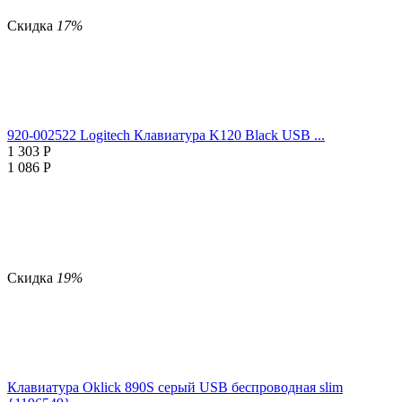
Скидка
17%
920-002522 Logitech Клавиатура K120 Black USB ...
1 303
Р
1 086
Р
Скидка
19%
Клавиатура Oklick 890S серый USB беспроводная slim