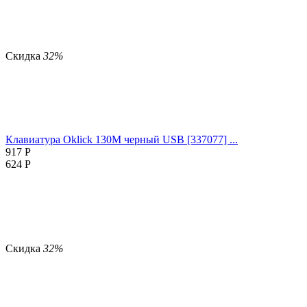
Скидка
32%
Клавиатура Oklick 130M черный USB [337077] ...
917
Р
624
Р
Скидка
32%