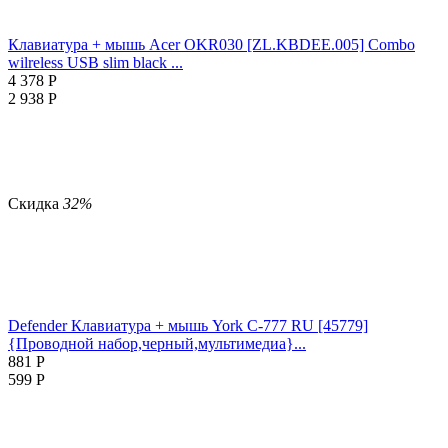
Клавиатура + мышь Acer OKR030 [ZL.KBDEE.005] Combo
wilreless USB slim black ...
4 378
Р
2 938
Р
Скидка
32%
Defender Клавиатура + мышь York C-777 RU [45779]
{Проводной набор,черный,мультимедиа}...
881
Р
599
Р