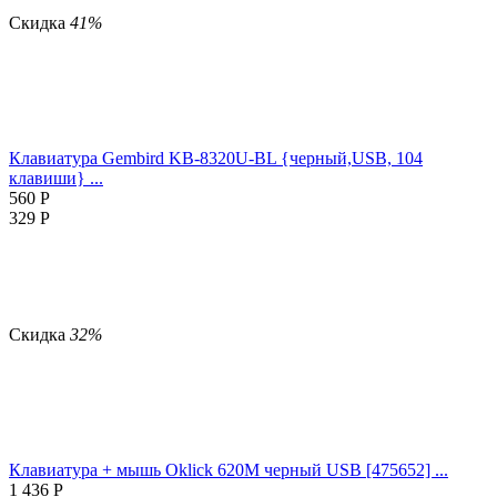
Скидка
41%
Клавиатура Gembird KB-8320U-BL {черный,USB, 104
клавиши} ...
560
Р
329
Р
Скидка
32%
Клавиатура + мышь Oklick 620M черный USB [475652] ...
1 436
Р