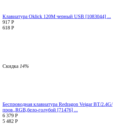
Клавиатура Oklick 120M черный USB [1083044] ...
917
Р
618
Р
Скидка
14%
Беспроводная клавиатура Redragon Veigar BT/2.4G/
пров.,RGB,бело-голубой [71476] ...
6 379
Р
5 482
Р