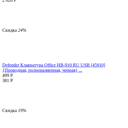
2 026
Р
Скидка
24%
Defender Клавиатура Office HB-910 RU USB [45910]
{Проводная, полноразмерная, черная} ...
499
Р
381
Р
Скидка
19%