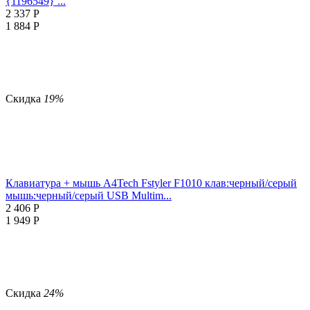
{1196549} ...
2 337
Р
1 884
Р
Скидка
19%
Клавиатура + мышь A4Tech Fstyler F1010 клав:черный/серый
мышь:черный/серый USB Multim...
2 406
Р
1 949
Р
Скидка
24%