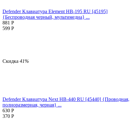
Defender Клавиатура Element HB-195 RU [45195]
{Беспроводная черный, мультимедиа} ...
881
Р
599
Р
Скидка
41%
Defender Клавиатура Next HB-440 RU [45440] {Проводная,
полноразмерная, черная} ...
630
Р
370
Р