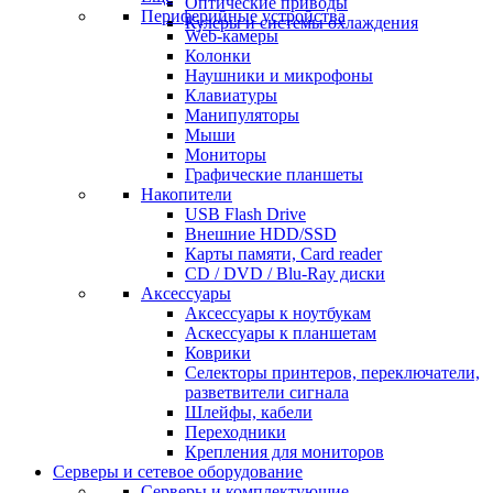
Оптические приводы
Периферийные устройства
Кулеры и системы охлаждения
Web-камеры
Колонки
Наушники и микрофоны
Клавиатуры
Манипуляторы
Мыши
Мониторы
Графические планшеты
Накопители
USB Flash Drive
Внешние HDD/SSD
Карты памяти, Card reader
CD / DVD / Blu-Ray диски
Аксессуары
Аксессуары к ноутбукам
Аскессуары к планшетам
Коврики
Селекторы принтеров, переключатели,
разветвители сигнала
Шлейфы, кабели
Переходники
Крепления для мониторов
Серверы и сетевое оборудование
Серверы и комплектующие