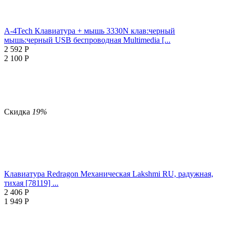
A-4Tech Клавиатура + мышь 3330N клав:черный
мышь:черный USB беспроводная Multimedia [...
2 592
Р
2 100
Р
Скидка
19%
Клавиатура Redragon Механическая Lakshmi RU, радужная,
тихая [78119] ...
2 406
Р
1 949
Р