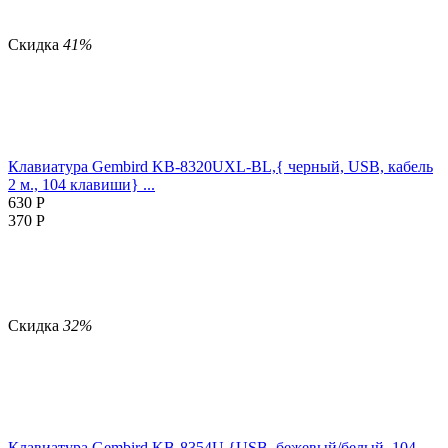
Скидка
41%
Клавиатура Gembird KB-8320UXL-BL,{ черный, USB, кабель
2 м., 104 клавиши} ...
630
Р
370
Р
Скидка
32%
Клавиатура Gembird KB-8354U,{USB, бежевый/белый, 104