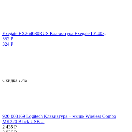
Exegate EX264080RUS Клавиатура Exegate LY-403,
552
Р
324
Р
Скидка
17%
920-003169 Logitech Клавиатура + мышь Wireless Combo
MK220 Black USB ...
2 435
Р