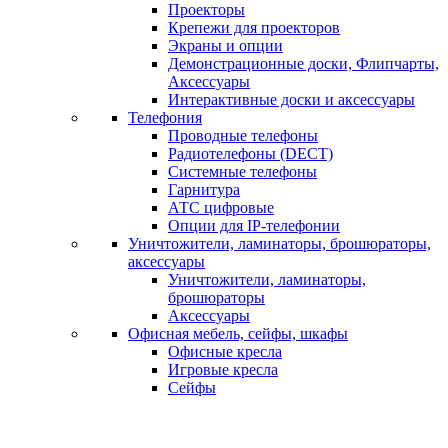
Проекторы
Крепежи для проекторов
Экраны и опции
Демонстрационные доски, Флипчарты,
Аксессуары
Интерактивные доски и аксессуары
Телефония
Проводные телефоны
Радиотелефоны (DECT)
Системные телефоны
Гарнитура
АТС цифровые
Опции для IP-телефонии
Уничтожители, ламинаторы, брошюраторы,
аксессуары
Уничтожители, ламинаторы,
брошюраторы
Аксессуары
Офисная мебель, сейфы, шкафы
Офисные кресла
Игровые кресла
Сейфы