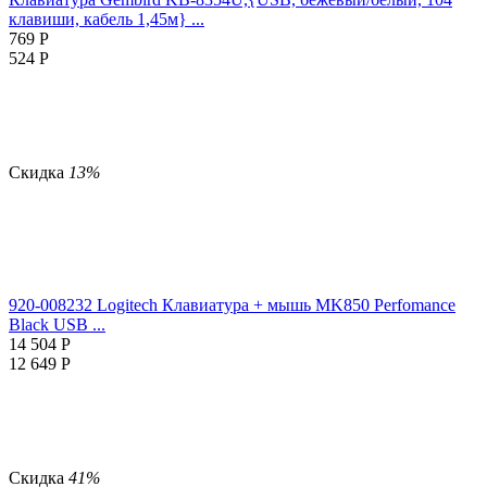
клавиши, кабель 1,45м} ...
769
Р
524
Р
Скидка
13%
920-008232 Logitech Клавиатура + мышь MK850 Perfomance
Black USB ...
14 504
Р
12 649
Р
Скидка
41%