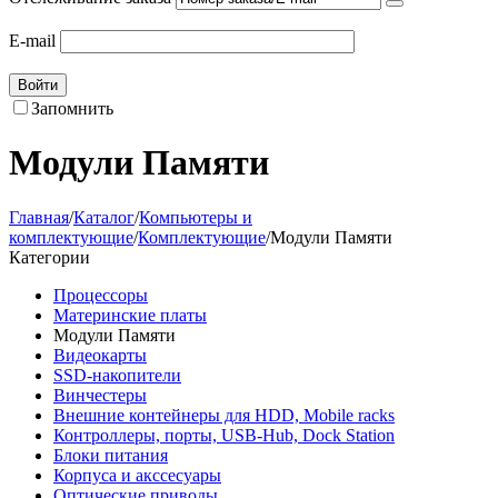
E-mail
Войти
Запомнить
Модули Памяти
Главная
/
Каталог
/
Компьютеры и
комплектующие
/
Комплектующие
/
Модули Памяти
Категории
Процессоры
Материнские платы
Модули Памяти
Видеокарты
SSD-накопители
Винчестеры
Внешние контейнеры для HDD, Mobile racks
Контроллеры, порты, USB-Hub, Dock Station
Блоки питания
Корпуса и акссесуары
Оптические приводы