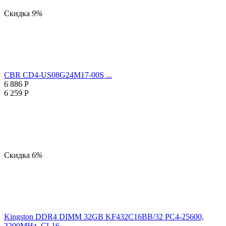
Скидка
9%
CBR CD4-US08G24M17-00S ...
6 886
Р
6 259
Р
Скидка
6%
Kingston DDR4 DIMM 32GB KF432C16BB/32 PC4-25600,
3200MHz, CL16 ...