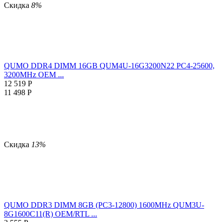
Скидка
8%
QUMO DDR4 DIMM 16GB QUM4U-16G3200N22 PC4-25600,
3200MHz OEM ...
12 519
Р
11 498
Р
Скидка
13%
QUMO DDR3 DIMM 8GB (PC3-12800) 1600MHz QUM3U-
8G1600C11(R) OEM/RTL ...