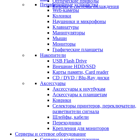
Оптические приводы
Периферийные устройства
Кулеры и системы охлаждения
Web-камеры
Колонки
Наушники и микрофоны
Клавиатуры
Манипуляторы
Мыши
Мониторы
Графические планшеты
Накопители
USB Flash Drive
Внешние HDD/SSD
Карты памяти, Card reader
CD / DVD / Blu-Ray диски
Аксессуары
Аксессуары к ноутбукам
Аскессуары к планшетам
Коврики
Селекторы принтеров, переключатели,
разветвители сигнала
Шлейфы, кабели
Переходники
Крепления для мониторов
Серверы и сетевое оборудование
Серверы и комплектующие