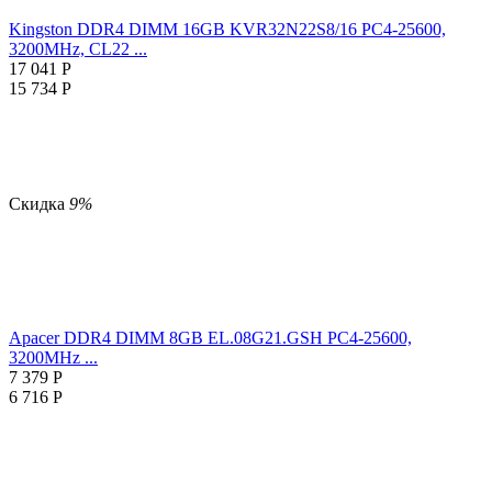
Kingston DDR4 DIMM 16GB KVR32N22S8/16 PC4-25600,
3200MHz, CL22 ...
17 041
Р
15 734
Р
Скидка
9%
Apacer DDR4 DIMM 8GB EL.08G21.GSH PC4-25600,
3200MHz ...
7 379
Р
6 716
Р