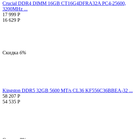
Crucial DDR4 DIMM 16GB CT16G4DFRA32A PC4-25600,
3200MHz ...
17 999
Р
16 629
Р
Скидка
6%
Kingston DDR5 32GB 5600 MT/s CL36 KF556C36BBEA-32 ...
58 207
Р
54 535
Р