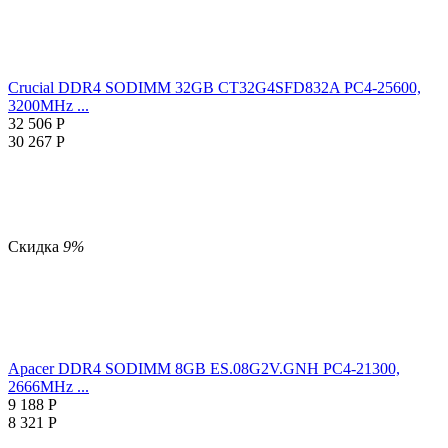
Crucial DDR4 SODIMM 32GB CT32G4SFD832A PC4-25600,
3200MHz ...
32 506
Р
30 267
Р
Скидка
9%
Apacer DDR4 SODIMM 8GB ES.08G2V.GNH PC4-21300,
2666MHz ...
9 188
Р
8 321
Р