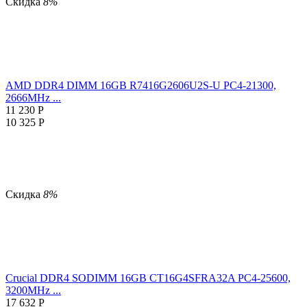
Скидка
8%
AMD DDR4 DIMM 16GB R7416G2606U2S-U PC4-21300,
2666MHz ...
11 230
Р
10 325
Р
Скидка
8%
Crucial DDR4 SODIMM 16GB CT16G4SFRA32A PC4-25600,
3200MHz ...
17 632
Р