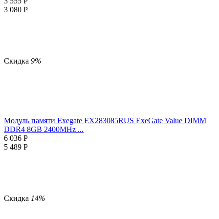
3 555
Р
3 080
Р
Скидка
9%
Модуль памяти Exegate EX283085RUS ExeGate Value DIMM
DDR4 8GB
2400MHz ...
6 036
Р
5 489
Р
Скидка
14%