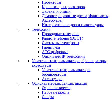
Проекторы
Крепежи для проекторов
Экраны и опции
Демонстрационные доски, Флипчарты,
Аксессуары
Интерактивные доски и аксессуары
Телефония
Проводные телефоны
Радиотелефоны (DECT)
Системные телефоны
Гарнитура
АТС цифровые
Опции для IP-телефонии
Уничтожители, ламинаторы, брошюраторы,
аксессуары
Уничтожители, ламинаторы,
брошюраторы
Аксессуары
Офисная мебель, сейфы, шкафы
Офисные кресла
Игровые кресла
Сейфы