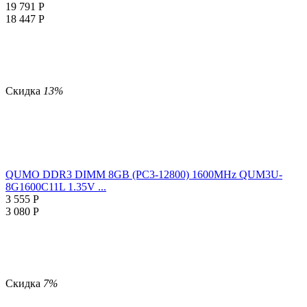
19 791
Р
18 447
Р
Скидка
13%
QUMO DDR3 DIMM 8GB (PC3-12800) 1600MHz QUM3U-
8G1600C11L 1.35V ...
3 555
Р
3 080
Р
Скидка
7%