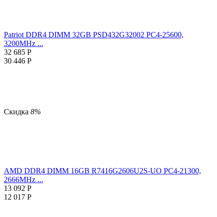
Patriot DDR4 DIMM 32GB PSD432G32002 PC4-25600,
3200MHz ...
32 685
Р
30 446
Р
Скидка
8%
AMD DDR4 DIMM 16GB R7416G2606U2S-UO PC4-21300,
2666MHz ...
13 092
Р
12 017
Р