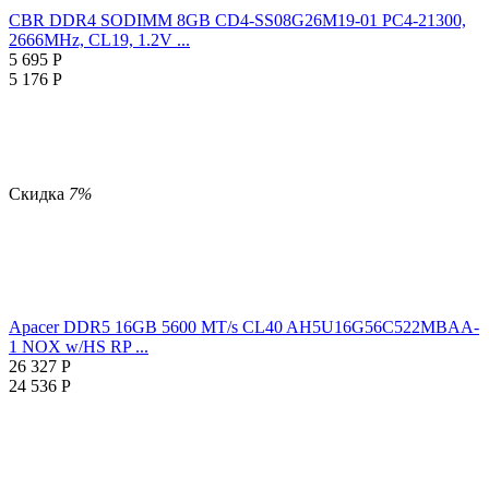
CBR DDR4 SODIMM 8GB CD4-SS08G26M19-01 PC4-21300,
2666MHz, CL19, 1.2V ...
5 695
Р
5 176
Р
Скидка
7%
Apacer DDR5 16GB 5600 MT/s CL40 AH5U16G56C522MBAA-
1 NOX w/HS RP ...
26 327
Р
24 536
Р