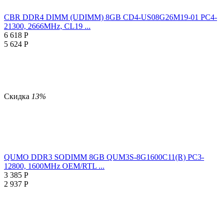
CBR DDR4 DIMM (UDIMM) 8GB CD4-US08G26M19-01 PC4-
21300, 2666MHz, CL19 ...
6 618
Р
5 624
Р
Скидка
13%
QUMO DDR3 SODIMM 8GB QUM3S-8G1600C11(R) PC3-
12800, 1600MHz OEM/RTL ...
3 385
Р
2 937
Р