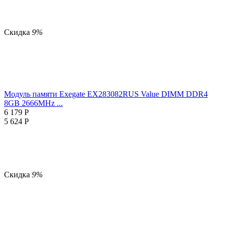
Скидка
9%
Модуль памяти Exegate EX283082RUS Value DIMM DDR4
8GB
2666MHz ...
6 179
Р
5 624
Р
Скидка
9%