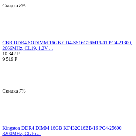
Скидка
8%
CBR DDR4 SODIMM 16GB CD4-SS16G26M19-01 PC4-21300,
2666MHz, CL19, 1.2V ...
10 342
Р
9 519
Р
Скидка
7%
Kingston DDR4 DIMM 16GB KF432C16BB/16 PC4-25600,
3200MHz, CL16 ...