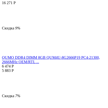
16 271
Р
Скидка
9%
QUMO DDR4 DIMM 8GB QUM4U-8G2666P19 PC4-21300,
2666MHz OEM/RTL ...
6 474
Р
5 883
Р
Скидка
7%