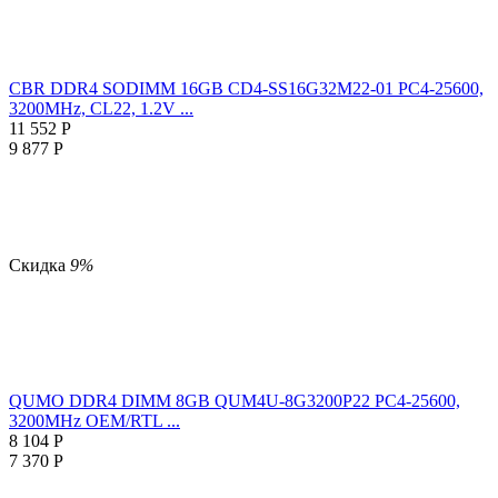
CBR DDR4 SODIMM 16GB CD4-SS16G32M22-01 PC4-25600,
3200MHz, CL22, 1.2V ...
11 552
Р
9 877
Р
Скидка
9%
QUMO DDR4 DIMM 8GB QUM4U-8G3200P22 PC4-25600,
3200MHz OEM/RTL ...
8 104
Р
7 370
Р