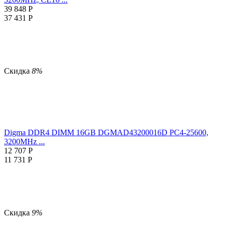
39 848
Р
37 431
Р
Скидка
8%
Digma DDR4 DIMM 16GB DGMAD43200016D PC4-25600,
3200MHz ...
12 707
Р
11 731
Р
Скидка
9%