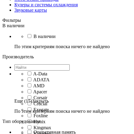
Кулеры и системы охлаждения
Звуковые карты
Фильтры
В наличии
В наличии
По этим критериям поиска ничего не найдено
Производитель
A-Data
ADATA
AMD
Apacer
Corsair
Еще (15)
Закрыть
Crucial
Exegate
По этим критериям поиска ничего не найдено
Foxline
Тип оборудования
Hynix
Kingmax
Оперативная память
Kingston