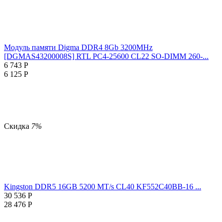
Модуль памяти Digma DDR4 8Gb 3200MHz
[DGMAS43200008S] RTL PC4-25600 CL22 SO-DIMM 260-...
6 743
Р
6 125
Р
Скидка
7%
Kingston DDR5 16GB 5200 MT/s CL40 KF552C40BB-16 ...
30 536
Р
28 476
Р