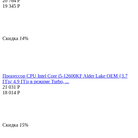
20 764
Р
19 345
Р
Скидка
14%
Процессор CPU Intel Core i5-12600KF Alder Lake OEM {3.7
ГГц/ 4.9 ГГц в режиме Turbo, ...
21 031
Р
18 014
Р
Скидка
15%