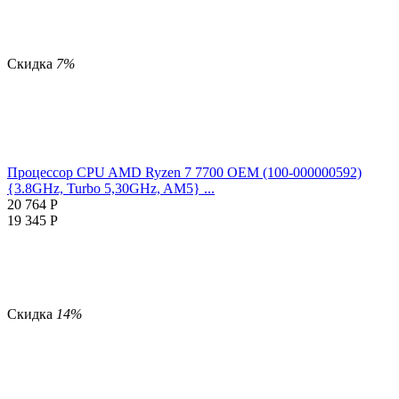
Скидка
7%
Процессор CPU AMD Ryzen 7 7700 OEM (100-000000592)
{3.8GHz, Turbo 5,30GHz, AM5} ...
20 764
Р
19 345
Р
Скидка
14%