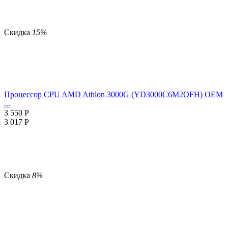
Скидка
15%
Процессор CPU AMD Athlon 3000G (YD3000C6M2OFH) OEM
...
3 550
Р
3 017
Р
Скидка
8%