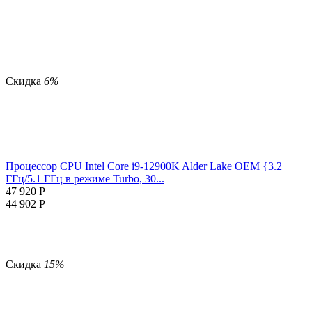
Скидка
6%
Процессор CPU Intel Core i9-12900K Alder Lake OEM {3.2
ГГц/5.1 ГГц в режиме Turbo, 30...
47 920
Р
44 902
Р
Скидка
15%