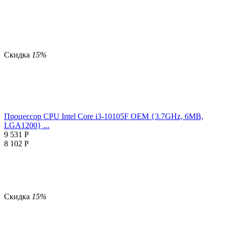
Скидка
15%
Процессор CPU Intel Core i3-10105F OEM {3.7GHz, 6MB,
LGA1200} ...
9 531
Р
8 102
Р
Скидка
15%