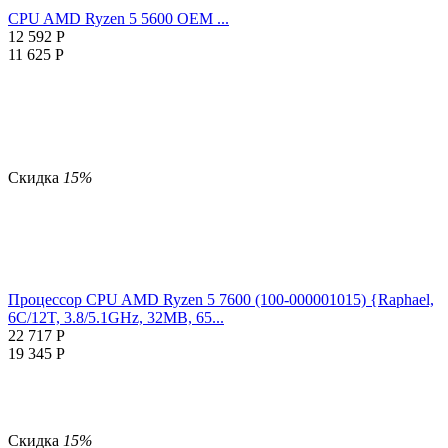
CPU AMD Ryzen 5 5600 OEM ...
12 592
Р
11 625
Р
Скидка
15%
Процессор CPU AMD Ryzen 5 7600 (100-000001015) {Raphael,
6C/12T, 3.8/5.1GHz, 32MB, 65...
22 717
Р
19 345
Р
Скидка
15%