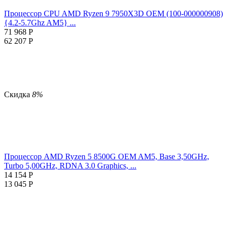
Процессор CPU AMD Ryzen 9 7950X3D OEM (100-000000908)
{4.2-5.7Ghz AM5} ...
71 968
Р
62 207
Р
Скидка
8%
Процессор AMD Ryzen 5 8500G OEM AM5, Base 3,50GHz,
Turbo 5,00GHz, RDNA 3.0 Graphics, ...
14 154
Р
13 045
Р