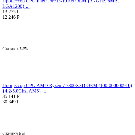
Процессор CPU Intel Core i3-10105 OEM {3.7GHz, 6MB,
LGA1200} ...
13 275
Р
12 246
Р
Скидка
14%
Процессор CPU AMD Ryzen 7 7800X3D OEM (100-000000910)
{4.2-5.0Ghz, AM5} ...
35 141
Р
30 349
Р
Скидка
8%