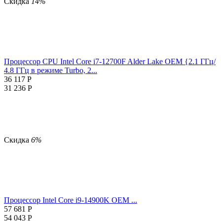
Скидка
14%
Процессор CPU Intel Core i7-12700F Alder Lake OEM {2.1 ГГц/
4.8 ГГц в режиме Turbo, 2...
36 117
Р
31 236
Р
Скидка
6%
Процессор Intel Core i9-14900K OEM ...
57 681
Р
54 043
Р