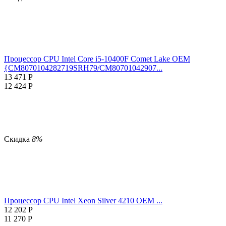
Процессор CPU Intel Core i5-10400F Comet Lake OEM
{CM8070104282719SRH79/CM80701042907...
13 471
Р
12 424
Р
Скидка
8%
Процессор CPU Intel Xeon Silver 4210 OEM ...
12 202
Р
11 270
Р