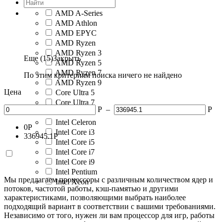
AMD A-Series
AMD Athlon
AMD EPYC
AMD Ryzen
AMD Ryzen 3
Еще (15)
Закрыть
AMD Ryzen 5
AMD Ryzen 7
По этим критериям поиска ничего не найдено
AMD Ryzen 9
Цена
Core Ultra 5
Core Ultra 7
Р
–
Р
Core Ultra 9
Intel Celeron
0
Р
Intel Core i3
336945.1
Р
Intel Core i5
Intel Core i7
Intel Core i9
Intel Pentium
Мы предлагаем процессоры с различным количеством ядер и
Intel Xeon
потоков, частотой работы, кэш-памятью и другими
характеристиками, позволяющими выбрать наиболее
подходящий вариант в соответствии с вашими требованиями.
Независимо от того, нужен ли вам процессор для игр, работы