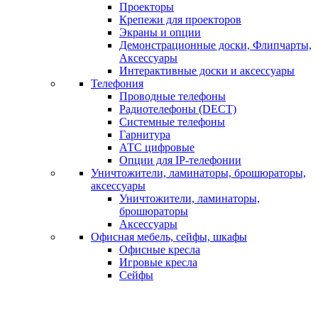
Проекторы
Крепежи для проекторов
Экраны и опции
Демонстрационные доски, Флипчарты,
Аксессуары
Интерактивные доски и аксессуары
Телефония
Проводные телефоны
Радиотелефоны (DECT)
Системные телефоны
Гарнитура
АТС цифровые
Опции для IP-телефонии
Уничтожители, ламинаторы, брошюраторы,
аксессуары
Уничтожители, ламинаторы,
брошюраторы
Аксессуары
Офисная мебель, сейфы, шкафы
Офисные кресла
Игровые кресла
Сейфы