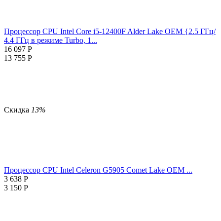
Процессор CPU Intel Core i5-12400F Alder Lake OEM {2.5 ГГц/
4.4 ГГц в режиме Turbo, 1...
16 097
Р
13 755
Р
Скидка
13%
Процессор CPU Intel Celeron G5905 Comet Lake OEM ...
3 638
Р
3 150
Р