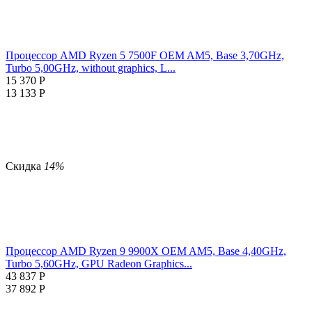
Процессор AMD Ryzen 5 7500F OEM AM5, Base 3,70GHz,
Turbo 5,00GHz, without graphics, L...
15 370
Р
13 133
Р
Скидка
14%
Процессор AMD Ryzen 9 9900X OEM AM5, Base 4,40GHz,
Turbo 5,60GHz, GPU Radeon Graphics...
43 837
Р
37 892
Р