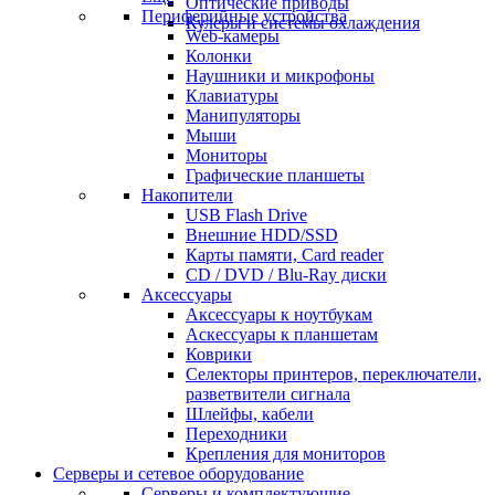
Оптические приводы
Периферийные устройства
Кулеры и системы охлаждения
Web-камеры
Колонки
Наушники и микрофоны
Клавиатуры
Манипуляторы
Мыши
Мониторы
Графические планшеты
Накопители
USB Flash Drive
Внешние HDD/SSD
Карты памяти, Card reader
CD / DVD / Blu-Ray диски
Аксессуары
Аксессуары к ноутбукам
Аскессуары к планшетам
Коврики
Селекторы принтеров, переключатели,
разветвители сигнала
Шлейфы, кабели
Переходники
Крепления для мониторов
Серверы и сетевое оборудование
Серверы и комплектующие