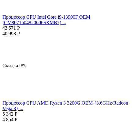
Процессор CPU Intel Core i9-13900F OEM
(CM8071504820606SRMB7) ...
43 571
Р
40 998
Р
Скидка
9%
Процессор CPU AMD Ryzen 3 3200G OEM {3.6GHz/Radeon
Vega 8} ...
5 342
Р
4 854
Р