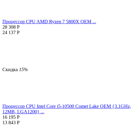
Процессор CPU AMD Ryzen 7 5800X OEM ...
28 308
Р
24 137
Р
Скидка
15%
Процессор CPU Intel Core i5-10500 Comet Lake OEM {3.1GHz,
12MB, LGA1200} ...
16 195
Р
13 843
Р