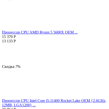
Процессор CPU AMD Ryzen 5 5600X OEM ...
15 370
Р
13 133
Р
Скидка
7%
Процессор CPU Intel Core i5-11400 Rocket Lake OEM {2.6GHz,
12MB, LGA1200} ...