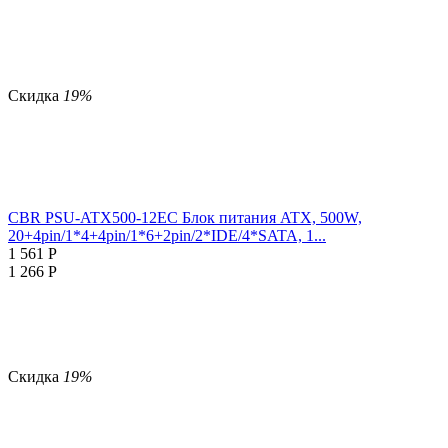
Скидка
19%
CBR PSU-ATX500-12EC Блок питания ATX, 500W,
20+4pin/1*4+4pin/1*6+2pin/2*IDE/4*SATA, 1...
1 561
Р
1 266
Р
Скидка
19%