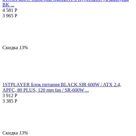
BK ...
4 581
Р
3 965
Р
Скидка
13%
1STPLAYER Блок питания BLACK.SIR 600W / ATX 2.4,
APFC, 80 PLUS, 120 mm fan / SR-600W ...
3 912
Р
3 385
Р
Скидка
13%