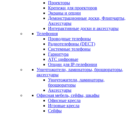
Проекторы
Крепежи для проекторов
Экраны и опции
Демонстрационные доски, Флипчарты,
Аксессуары
Интерактивные доски и аксессуары
Телефония
Проводные телефоны
Радиотелефоны (DECT)
Системные телефоны
Гарнитура
АТС цифровые
Опции для IP-телефонии
Уничтожители, ламинаторы, брошюраторы,
аксессуары
Уничтожители, ламинаторы,
брошюраторы
Аксессуары
Офисная мебель, сейфы, шкафы
Офисные кресла
Игровые кресла
Сейфы