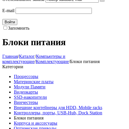
E-mail
Войти
Запомнить
Блоки питания
Главная
/
Каталог
/
Компьютеры и
комплектующие
/
Комплектующие
/
Блоки питания
Категории
Процессоры
Материнские платы
Модули Памяти
Видеокарты
SSD-накопители
Винчестеры
Внешние контейнеры для HDD, Mobile racks
Контроллеры, порты, USB-Hub, Dock Station
Блоки питания
Корпуса и акссесуары
Оптические приводы