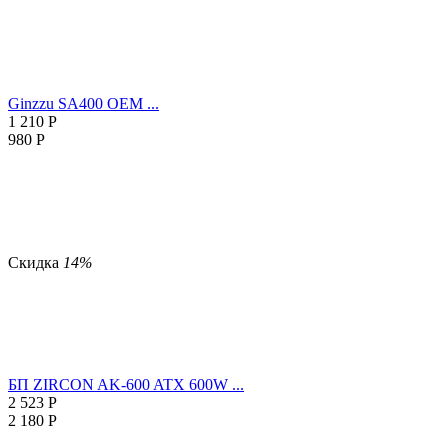
Ginzzu SA400 OEM ...
1 210
Р
980
Р
Скидка
14%
БП ZIRCON AK-600 ATX 600W ...
2 523
Р
2 180
Р