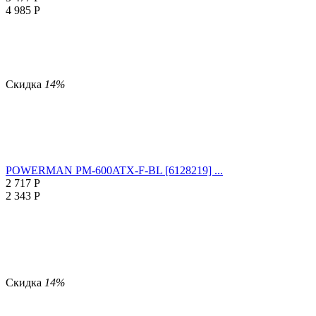
4 985
Р
Скидка
14%
POWERMAN PM-600ATX-F-BL [6128219] ...
2 717
Р
2 343
Р
Скидка
14%