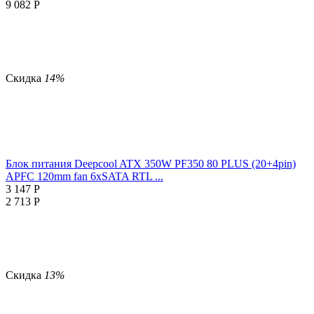
9 082
Р
Скидка
14%
Блок питания Deepcool ATX 350W PF350 80 PLUS (20+4pin)
APFC 120mm fan 6xSATA RTL ...
3 147
Р
2 713
Р
Скидка
13%