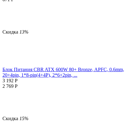
Скидка
13%
Блок Питания CBR ATX 600W 80+ Bronze, APFC, 0.6mm,
20+4pin, 1*8-pin(4+4P), 2*6+2pin, ...
3 192
Р
2 769
Р
Скидка
15%