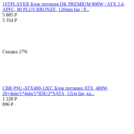
1STPLAYER Блок питания DK PREMIUM 800W / ATX 2.4,
APFC, 80 PLUS BRONZE, 120mm fan / P...
5 885
Р
5 354
Р
Скидка
27%
CBR PSU-ATX400-12EC Блок питания ATX, 400W,
20+4pin/1*4pin/1*IDE/2*SATA, 12см fan, ка...
1 228
Р
896
Р