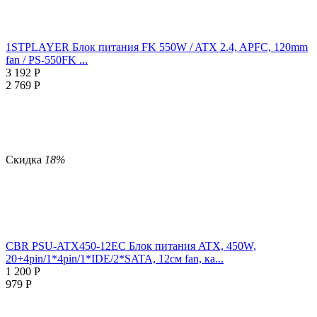
1STPLAYER Блок питания FK 550W / ATX 2.4, APFC, 120mm
fan / PS-550FK ...
3 192
Р
2 769
Р
Скидка
18%
CBR PSU-ATX450-12EC Блок питания ATX, 450W,
20+4pin/1*4pin/1*IDE/2*SATA, 12см fan, ка...
1 200
Р
979
Р