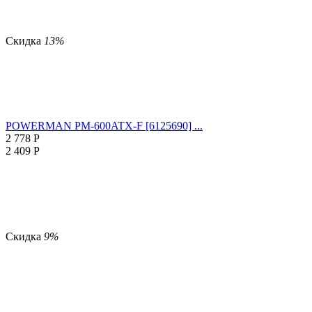
Скидка
13%
POWERMAN PM-600ATX-F [6125690] ...
2 778
Р
2 409
Р
Скидка
9%