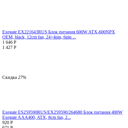
Exegate EX221643RUS Блок питания 600W ATX-600NPX
OEM, black, 12cm fan, 24+4pin, 6pin ...
1 646
Р
1 427
Р
Скидка
27%
Exegate ES259590RUS/EX259590/264680 Блок питания 400W
Exegate AAA400, ATX, 8cm fan, 2...
920
Р
671
Р