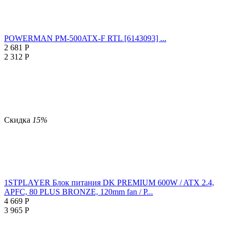
POWERMAN PM-500ATX-F RTL [6143093] ...
2 681
Р
2 312
Р
Скидка
15%
1STPLAYER Блок питания DK PREMIUM 600W / ATX 2.4,
APFC, 80 PLUS BRONZE, 120mm fan / P...
4 669
Р
3 965
Р