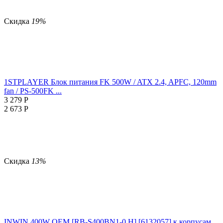
Скидка
19%
1STPLAYER Блок питания FK 500W / ATX 2.4, APFC, 120mm
fan / PS-500FK ...
3 279
Р
2 673
Р
Скидка
13%
INWIN 400W OEM [RB-S400BN1-0 H] [6132057] к корпусам