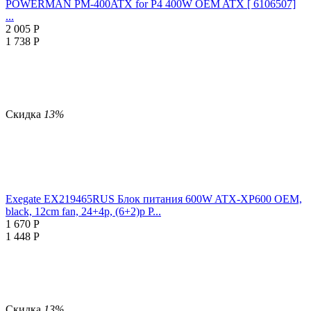
POWERMAN PM-400ATX for P4 400W OEM ATX [ 6106507]
...
2 005
Р
1 738
Р
Скидка
13%
Exegate EX219465RUS Блок питания 600W ATX-XP600 OEM,
black, 12cm fan, 24+4p, (6+2)p P...
1 670
Р
1 448
Р
Скидка
13%