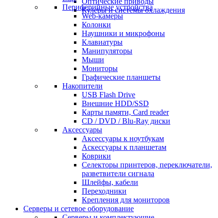
Оптические приводы
Периферийные устройства
Кулеры и системы охлаждения
Web-камеры
Колонки
Наушники и микрофоны
Клавиатуры
Манипуляторы
Мыши
Мониторы
Графические планшеты
Накопители
USB Flash Drive
Внешние HDD/SSD
Карты памяти, Card reader
CD / DVD / Blu-Ray диски
Аксессуары
Аксессуары к ноутбукам
Аскессуары к планшетам
Коврики
Селекторы принтеров, переключатели,
разветвители сигнала
Шлейфы, кабели
Переходники
Крепления для мониторов
Серверы и сетевое оборудование
Серверы и комплектующие