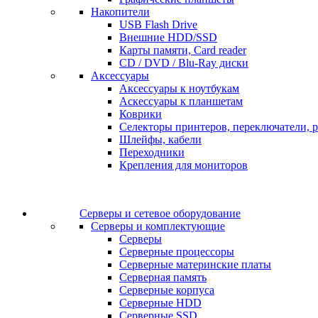
Накопители
USB Flash Drive
Внешние HDD/SSD
Карты памяти, Card reader
CD / DVD / Blu-Ray диски
Аксессуары
Аксессуары к ноутбукам
Аскессуары к планшетам
Коврики
Селекторы принтеров, переключатели, р
Шлейфы, кабели
Переходники
Крепления для мониторов
Серверы и сетевое оборудование
Серверы и комплектующие
Серверы
Серверные процессоры
Серверные материнские платы
Серверная память
Серверные корпуса
Серверные HDD
Серверные SSD