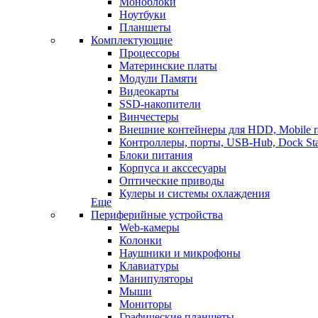
Моноблоки
Ноутбуки
Планшеты
Комплектующие
Процессоры
Материнские платы
Модули Памяти
Видеокарты
SSD-накопители
Винчестеры
Внешние контейнеры для HDD, Mobile r
Контроллеры, порты, USB-Hub, Dock Sta
Блоки питания
Корпуса и акссесуары
Оптические приводы
Кулеры и системы охлаждения
Еще
Периферийные устройства
Web-камеры
Колонки
Наушники и микрофоны
Клавиатуры
Манипуляторы
Мыши
Мониторы
Графические планшеты