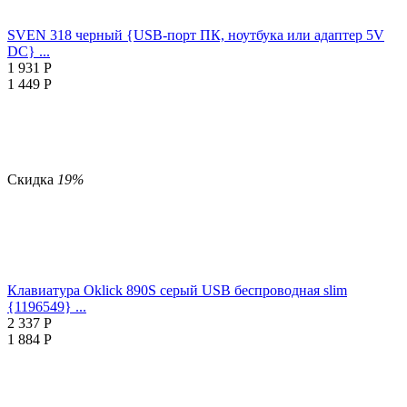
SVEN 318 черный {USB-порт ПК, ноутбука или адаптер 5V
DC} ...
1 931
Р
1 449
Р
Скидка
19%
Клавиатура Oklick 890S серый USB беспроводная slim
{1196549} ...
2 337
Р
1 884
Р