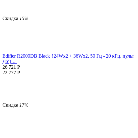
Скидка
15%
Edifier R2000DB Black {24Wx2 + 36Wx2, 50 Гц - 20 кГц, пульт
ДУ} ...
26 721
Р
22 777
Р
Скидка
17%