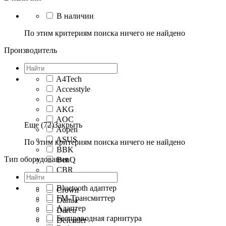
В наличии
По этим критериям поиска ничего не найдено
Производитель
A4Tech
Accesstyle
Acer
AKG
AOC
Еще (72)
Закрыть
Aopen
ASUS
По этим критериям поиска ничего не найдено
BBK
Тип оборудования
BenQ
CBR
Creative
Bluetooth адаптер
Crown
FM-Трансмиттер
Dahua
Адаптер
Dareu
Беспроводная гарнитура
Defender