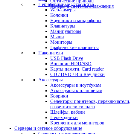
Оптические приводы
Периферийные устройства
Кулеры и системы охлаждения
Web-камеры
Колонки
Наушники и микрофоны
Клавиатуры
Манипуляторы
Мыши
Мониторы
Графические планшеты
Накопители
USB Flash Drive
Внешние HDD/SSD
Карты памяти, Card reader
CD / DVD / Blu-Ray диски
Аксессуары
Аксессуары к ноутбукам
Аскессуары к планшетам
Коврики
Селекторы принтеров, переключатели,
разветвители сигнала
Шлейфы, кабели
Переходники
Крепления для мониторов
Серверы и сетевое оборудование
Серверы и комплектующие