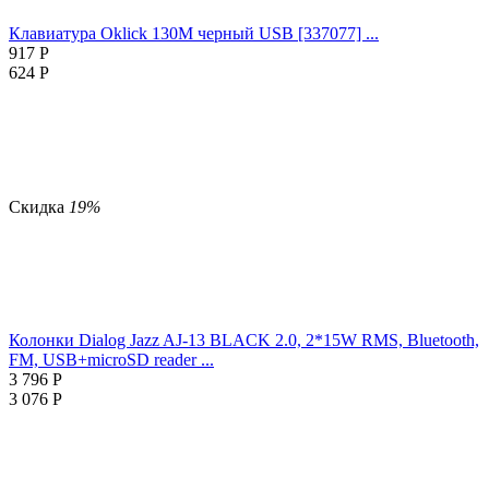
Клавиатура Oklick 130M черный USB [337077] ...
917
Р
624
Р
Скидка
19%
Колонки Dialog Jazz AJ-13 BLACK 2.0, 2*15W RMS, Bluetooth,
FM, USB+microSD reader ...
3 796
Р
3 076
Р