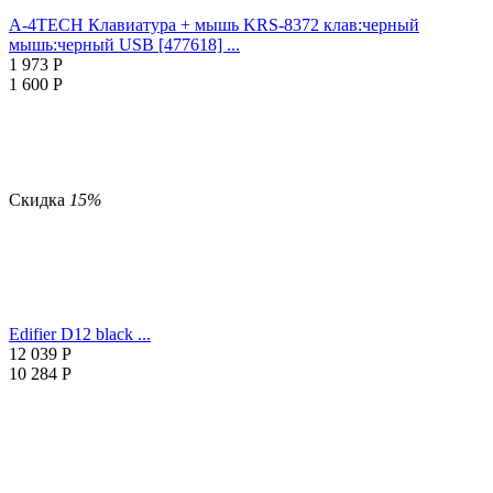
A-4TECH Клавиатура + мышь KRS-8372 клав:черный
мышь:черный USB [477618] ...
1 973
Р
1 600
Р
Скидка
15%
Edifier D12 black ...
12 039
Р
10 284
Р