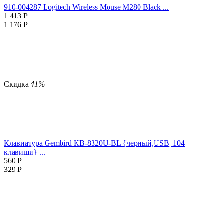
910-004287 Logitech Wireless Mouse M280 Black ...
1 413
Р
1 176
Р
Скидка
41%
Клавиатура Gembird KB-8320U-BL {черный,USB, 104
клавиши} ...
560
Р
329
Р