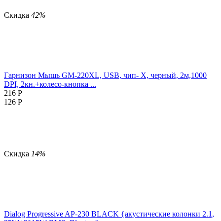
Скидка
42%
Гарнизон Мышь GM-220XL, USB, чип- Х, черный, 2м,1000
DPI, 2кн.+колесо-кнопка ...
216
Р
126
Р
Скидка
14%
Dialog Progressive AP-230 BLACK {акустические колонки 2.1,