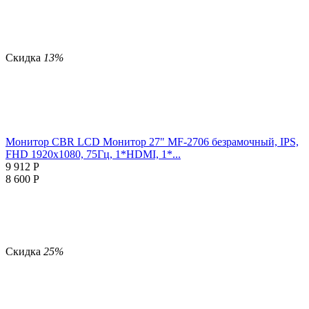
Скидка
13%
Монитор CBR LCD Монитор 27" MF-2706 безрамочный, IPS,
FHD 1920x1080, 75Гц, 1*HDMI, 1*...
9 912
Р
8 600
Р
Скидка
25%