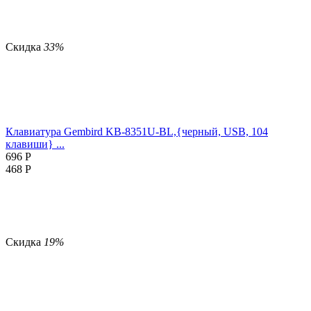
Скидка
33%
Клавиатура Gembird KB-8351U-BL,{черный, USB, 104
клавиши} ...
696
Р
468
Р
Скидка
19%