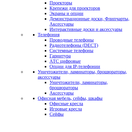
Проекторы
Крепежи для проекторов
Экраны и опции
Демонстрационные доски, Флипчарты,
Аксессуары
Интерактивные доски и аксессуары
Телефония
Проводные телефоны
Радиотелефоны (DECT)
Системные телефоны
Гарнитура
АТС цифровые
Опции для IP-телефонии
Уничтожители, ламинаторы, брошюраторы,
аксессуары
Уничтожители, ламинаторы,
брошюраторы
Аксессуары
Офисная мебель, сейфы, шкафы
Офисные кресла
Игровые кресла
Сейфы