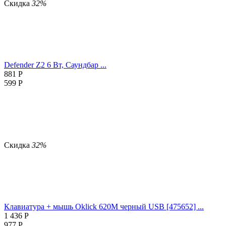
Скидка
32%
Defender Z2 6 Вт, Саундбар ...
881
Р
599
Р
Скидка
32%
Клавиатура + мышь Oklick 620M черный USB [475652] ...
1 436
Р
977
Р