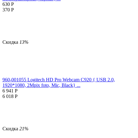
630
Р
370
Р
Скидка
13%
960-001055 Logitech HD Pro Webcam C920 { USB 2.0,
1920*1080, 2Mpix foto, Mic, Black} ...
6 941
Р
6 018
Р
Скидка
21%