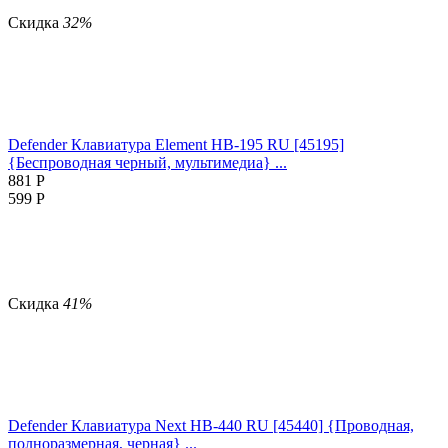
Скидка
32%
Defender Клавиатура Element HB-195 RU [45195]
{Беспроводная черный, мультимедиа} ...
881
Р
599
Р
Скидка
41%
Defender Клавиатура Next HB-440 RU [45440] {Проводная,
полноразмерная, черная} ...