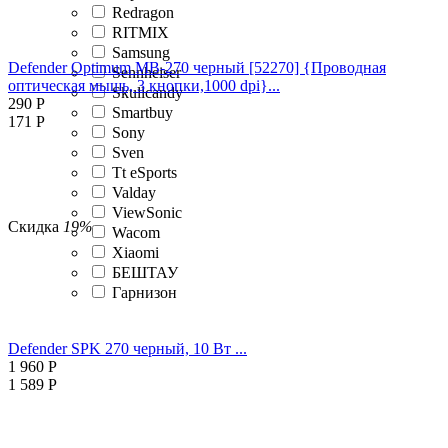
Redragon
RITMIX
Samsung
Defender Optimum MB-270 черный [52270] {Проводная
Sennheiser
оптическая мышь, 3 кнопки,1000 dpi}...
Skullcandy
290
Р
Smartbuy
171
Р
Sony
Sven
Tt eSports
Valday
ViewSonic
Скидка
19%
Wacom
Xiaomi
БЕШТАУ
Гарнизон
Defender SPK 270 черный, 10 Вт ...
1 960
Р
1 589
Р