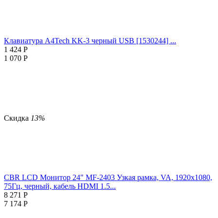
Клавиатура A4Tech KK-3 черный USB [1530244] ...
1 424
Р
1 070
Р
Скидка
13%
CBR LCD Монитор 24" MF-2403 Узкая рамка, VA, 1920x1080,
75Гц, черный, кабель HDMI 1.5...
8 271
Р
7 174
Р