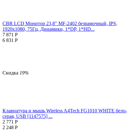
CBR LCD Монитор 23,8" MF-2402 безрамочный, IPS,
1920x1080, 75Гц, Динамики, 1*DP, 1*HD...
7 871
Р
6 831
Р
Скидка
19%
Клавиатура и мышь Wireless A4Tech FG1010 WHITE бело-
серая, USB [1147575] ...
2 771
Р
2 248
Р