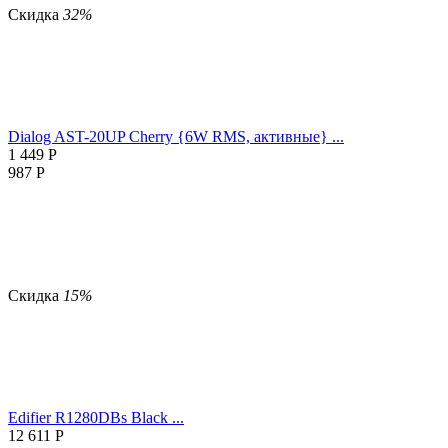
Скидка
32%
Dialog AST-20UP Cherry {6W RMS, активные} ...
1 449
Р
987
Р
Скидка
15%
Edifier R1280DBs Black ...
12 611
Р