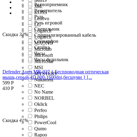
IRBIS
Радиоприемник
JBL
Разветвитель
KOSS
Руль
Lenovo
Руль игровой
LG
Светильник
Logitech
Скидка
32%
Специализированный кабель
Logitech
Спикерфон
MAONO
Стойка
Microlab
Часы
Microsoft
Часы-будильник
MicroStar
MSI
Defender Auris MB-027 { Беспроводная оптическая
MYSTERY
мышь,серый,4D,800-1600dpi,бесшумн } [...
Nakatomi
599
Р
NEC
410
Р
No Name
NORBEL
Oklick
Perfeo
Philips
Скидка
41%
PowerCool
Qumo
Rapoo