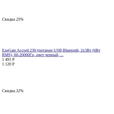
Скидка
25%
ExeGate Accord 230 (питание USB,Bluetooth, 2х3Вт (6Вт
RMS), 60-20000Гц, цвет черный, ...
1 491
Р
1 120
Р
Скидка
32%