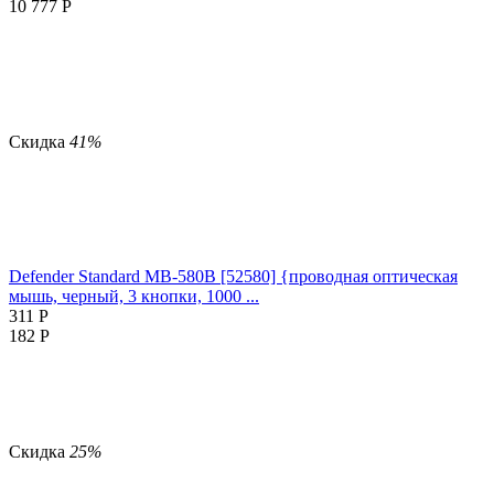
10 777
Р
Скидка
41%
Defender Standard MB-580B [52580] {проводная оптическая
мышь, черный, 3 кнопки, 1000 ...
311
Р
182
Р
Скидка
25%