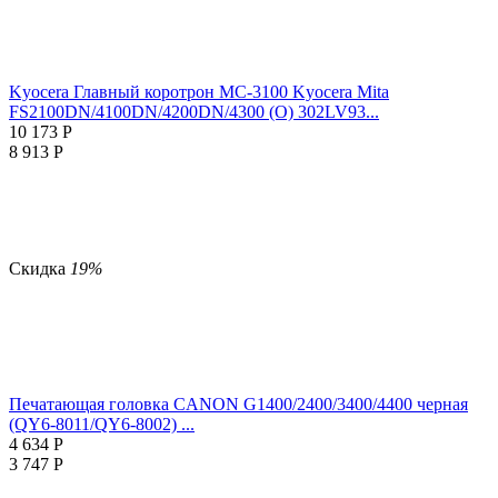
Kyocera Главный коротрон MC-3100 Kyocera Mita
FS2100DN/4100DN/4200DN/4300 (О) 302LV93...
10 173
Р
8 913
Р
Скидка
19%
Печатающая головка CANON G1400/2400/3400/4400 черная
(QY6-8011/QY6-8002) ...
4 634
Р
3 747
Р