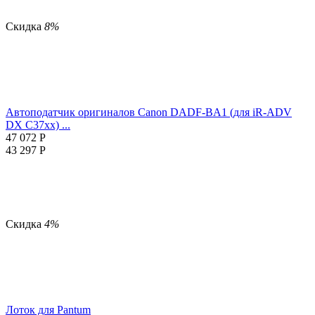
Скидка
8%
Автоподатчик оригиналов Canon DADF-BA1 (для iR-ADV
DX C37xx) ...
47 072
Р
43 297
Р
Скидка
4%
Лоток для Pantum