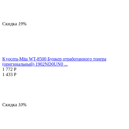
Скидка
19%
Kyocera-Mita WT-8500 Бункер отработанного тонера
(оригинальный) 1902ND0UN0 ...
1 772
Р
1 433
Р
Скидка
10%