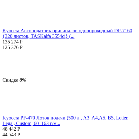
Kyocera Автоподатчик оригиналов однопроходный DP-7160
{320 листов, TASKalfa 3554ci} (...
135 274
Р
125 376
Р
Скидка
8%
Kyocera PF-470 Лоток подачи (500 л., A3, A4,A5, B5, Letter,
Legal, Custom, 60–163 г/м...
48 442
Р
44 543
Р