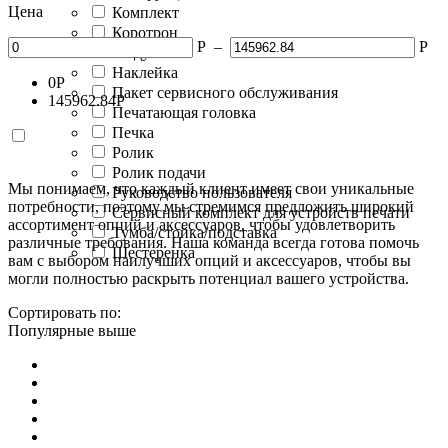
Цена
Комплект
Коротрон
Р
–
Р
Модуль
Наклейка
0
Р
Пакет сервисного обслуживания
145962.84
Р
Печатающая головка
Печка
Ролик
Ролик подачи
Мы понимаем, что каждый клиент имеет свои уникальные
Руководство пользователя
потребности, поэтому мы стремимся предложить широкий
Сервисный комплект для устройств печати
ассортимент опций и аксессуаров, чтобы удовлетворить
Тумба/стойка/подставка
различные требования. Наша команда всегда готова помочь
Шестеренка
вам с выбором наилучших опций и аксессуаров, чтобы вы
могли полностью раскрыть потенциал вашего устройства.
Сортировать по:
Популярные выше