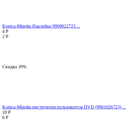
Konica-Minolta Наклейка 9969022723 ...
4
Р
2
Р
Скидка
39%
Konica-Minolta инструкция пользователя DVD (9961026723) ...
10
Р
6
Р