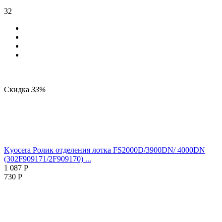
32
Скидка
33%
Kyocera Ролик отделения лотка FS2000D/3900DN/ 4000DN
(302F909171/2F909170) ...
1 087
Р
730
Р