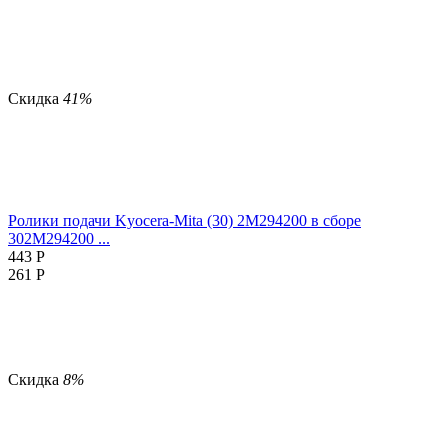
Скидка
41%
Ролики подачи Kyocera-Mita (30) 2M294200 в сборе
302M294200 ...
443
Р
261
Р
Скидка
8%