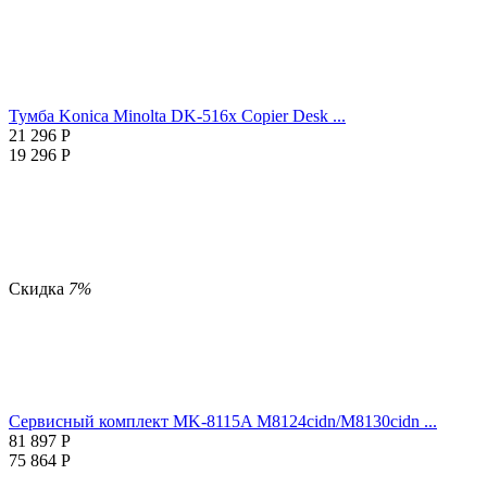
Тумба Konica Minolta DK-516x Copier Desk ...
21 296
Р
19 296
Р
Скидка
7%
Сервисный комплект MK-8115A M8124cidn/M8130cidn ...
81 897
Р
75 864
Р