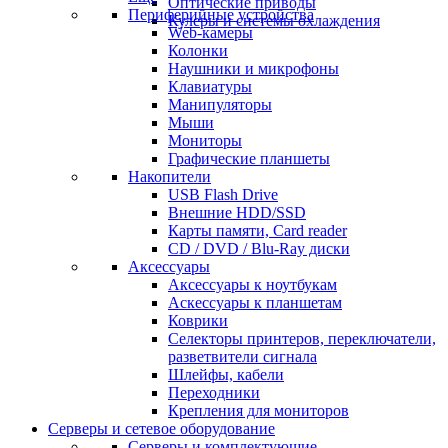
Оптические приводы
Периферийные устройства
Кулеры и системы охлаждения
Web-камеры
Колонки
Наушники и микрофоны
Клавиатуры
Манипуляторы
Мыши
Мониторы
Графические планшеты
Накопители
USB Flash Drive
Внешние HDD/SSD
Карты памяти, Card reader
CD / DVD / Blu-Ray диски
Аксессуары
Аксессуары к ноутбукам
Аскессуары к планшетам
Коврики
Селекторы принтеров, переключатели,
разветвители сигнала
Шлейфы, кабели
Переходники
Крепления для мониторов
Серверы и сетевое оборудование
Серверы и комплектующие