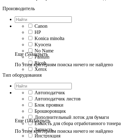
Производитель
Canon
HP
Konica minolta
Kyocera
No Name
Еще (5)
Закрыть
Pantum
Ricoh
По этим критериям поиска ничего не найдено
Xerox
Тип оборудования
Автоподатчик
Автоподатчик листов
Блок проявки
Брошюровщик
Дополнительный лоток для бумаги
Еще (18)
Закрыть
Емкость для сбора отработанного тонера
Запчасть
По этим критериям поиска ничего не найдено
Инструкция