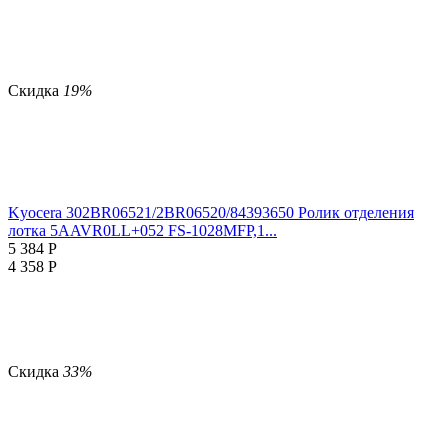
Скидка
19%
Kyocera 302BR06521/2BR06520/84393650 Ролик отделения
лотка 5AAVR0LL+052 FS-1028MFP,1...
5 384
Р
4 358
Р
Скидка
33%