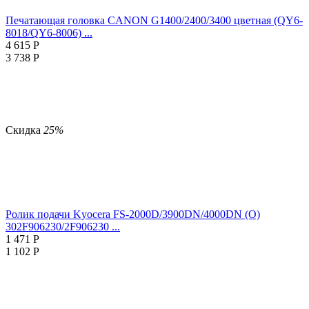
Печатающая головка CANON G1400/2400/3400 цветная (QY6-
8018/QY6-8006) ...
4 615
Р
3 738
Р
Скидка
25%
Ролик подачи Kyocera FS-2000D/3900DN/4000DN (О)
302F906230/2F906230 ...
1 471
Р
1 102
Р