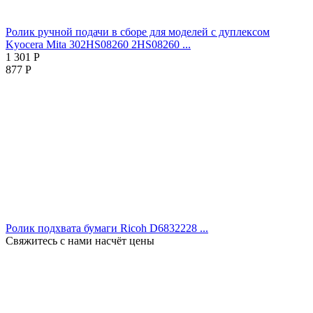
Ролик ручной подачи в сборе для моделей с дуплексом
Kyocera Mita 302HS08260 2HS08260 ...
1 301
Р
877
Р
Ролик подхвата бумаги Ricoh D6832228 ...
Свяжитесь с нами насчёт цены