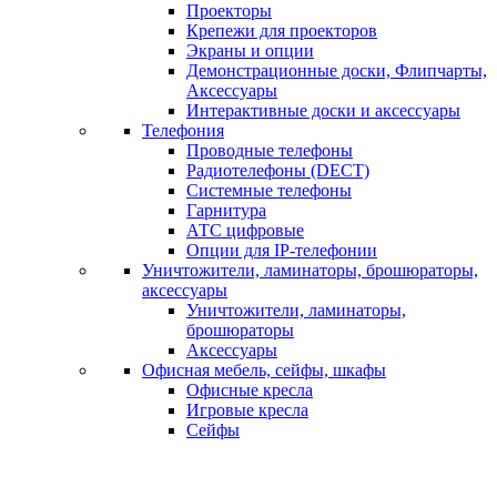
Проекторы
Крепежи для проекторов
Экраны и опции
Демонстрационные доски, Флипчарты,
Аксессуары
Интерактивные доски и аксессуары
Телефония
Проводные телефоны
Радиотелефоны (DECT)
Системные телефоны
Гарнитура
АТС цифровые
Опции для IP-телефонии
Уничтожители, ламинаторы, брошюраторы,
аксессуары
Уничтожители, ламинаторы,
брошюраторы
Аксессуары
Офисная мебель, сейфы, шкафы
Офисные кресла
Игровые кресла
Сейфы