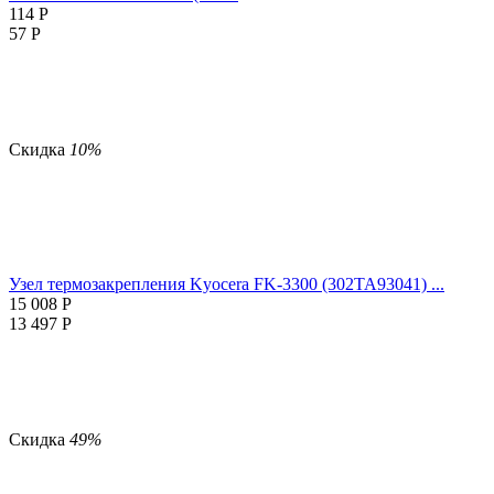
114
Р
57
Р
Скидка
10%
Узел термозакрепления Kyocera FK-3300 (302TA93041) ...
15 008
Р
13 497
Р
Скидка
49%