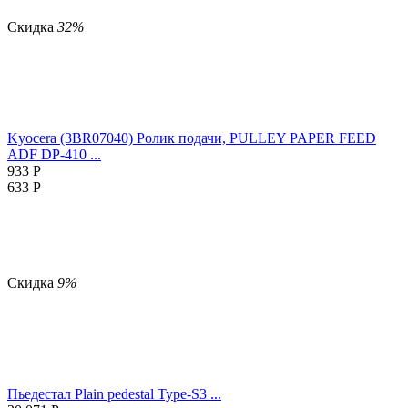
Скидка
32%
Kyocera (3BR07040) Ролик подачи, PULLEY PAPER FEED
ADF DP-410 ...
933
Р
633
Р
Скидка
9%
Пьедестал Plain pedestal Type-S3 ...