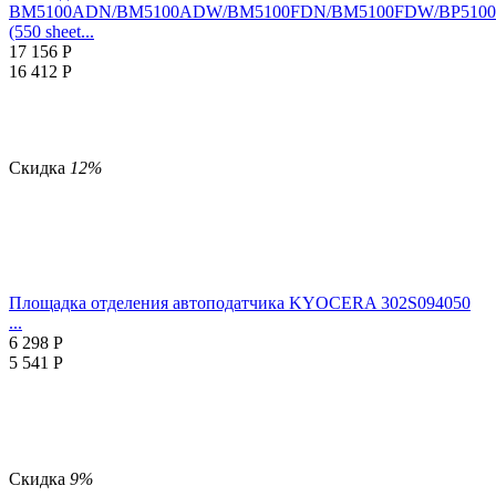
BM5100ADN/BM5100ADW/BM5100FDN/BM5100FDW/BP510
(550 sheet...
17 156
Р
16 412
Р
Скидка
12%
Площадка отделения автоподатчика KYOCERA 302S094050
...
6 298
Р
5 541
Р
Скидка
9%