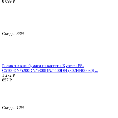
8 099
Р
Скидка
33%
Ролик захвата бумаги из кассеты Kyocera FS-
C5100DN/5200DN/5300DN/5400DN (302HN06080) ...
1 272
Р
857
Р
Скидка
12%