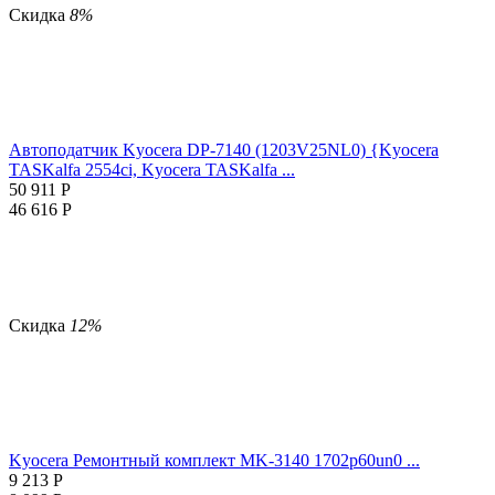
Скидка
8%
Автоподатчик Kyocera DP-7140 (1203V25NL0) {Kyocera
TASKalfa 2554ci, Kyocera TASKalfa ...
50 911
Р
46 616
Р
Скидка
12%
Kyocera Ремонтный комплект MK-3140 1702p60un0 ...
9 213
Р