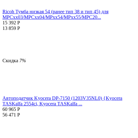
Ricoh Тумба низкая 54 (ранее тип 38 и тип 45) для
MPCxx03/MPCxx04/MPxx54/MPxx55/MPC20...
15 392
Р
13 859
Р
Скидка
7%
Автоподатчик Kyocera DP-7150 (1203V35NL0) {Kyocera
TASKalfa 2554ci, Kyocera TASKalfa ...
60 965
Р
56 471
Р