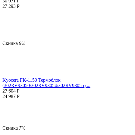
30 071
Р
27 293
Р
Скидка
9%
Kyocera FK-1150 Термоблок
(302RV93050/302RV93054/302RV93055) ...
27 604
Р
24 987
Р
Скидка
7%