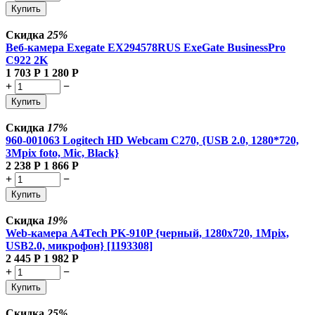
Купить
Скидка
25%
Веб-камера Exegate EX294578RUS ExeGate BusinessPro
C922 2K
1 703
Р
1 280
Р
+
−
Купить
Скидка
17%
960-001063 Logitech HD Webcam C270, {USB 2.0, 1280*720,
3Mpix foto, Mic, Black}
2 238
Р
1 866
Р
+
−
Купить
Скидка
19%
Web-камера A4Tech PK-910P {черный, 1280x720, 1Mpix,
USB2.0, микрофон} [1193308]
2 445
Р
1 982
Р
+
−
Купить
Скидка
25%