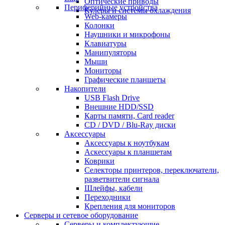
Оптические приводы
Периферийные устройства
Кулеры и системы охлаждения
Web-камеры
Колонки
Наушники и микрофоны
Клавиатуры
Манипуляторы
Мыши
Мониторы
Графические планшеты
Накопители
USB Flash Drive
Внешние HDD/SSD
Карты памяти, Card reader
CD / DVD / Blu-Ray диски
Аксессуары
Аксессуары к ноутбукам
Аскессуары к планшетам
Коврики
Селекторы принтеров, переключатели,
разветвители сигнала
Шлейфы, кабели
Переходники
Крепления для мониторов
Серверы и сетевое оборудование
Серверы и комплектующие