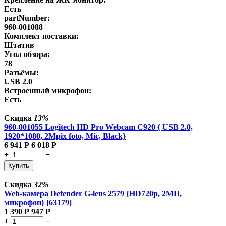
Есть
partNumber:
960-001088
Комплект поставки:
Штатив
Угол обзора:
78
Разъёмы:
USB 2.0
Встроенный микрофон:
Есть
Скидка
13%
960-001055 Logitech HD Pro Webcam C920 { USB 2.0,
1920*1080, 2Mpix foto, Mic, Black}
6 941
Р
6 018
Р
+
−
Купить
Скидка
32%
Web-камера Defender G-lens 2579 {HD720p, 2МП,
микрофон} [63179]
1 390
Р
947
Р
+
−