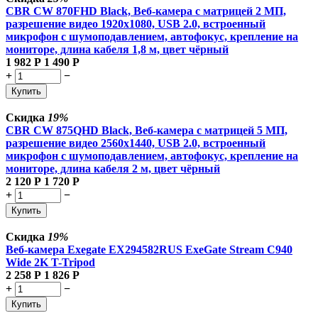
CBR CW 870FHD Black, Веб-камера с матрицей 2 МП,
разрешение видео 1920х1080, USB 2.0, встроенный
микрофон с шумоподавлением, автофокус, крепление на
мониторе, длина кабеля 1,8 м, цвет чёрный
1 982
Р
1 490
Р
+
−
Купить
Скидка
19%
CBR CW 875QHD Black, Веб-камера с матрицей 5 МП,
разрешение видео 2560х1440, USB 2.0, встроенный
микрофон с шумоподавлением, автофокус, крепление на
мониторе, длина кабеля 2 м, цвет чёрный
2 120
Р
1 720
Р
+
−
Купить
Скидка
19%
Веб-камера Exegate EX294582RUS ExeGate Stream C940
Wide 2K T-Tripod
2 258
Р
1 826
Р
+
−
Купить