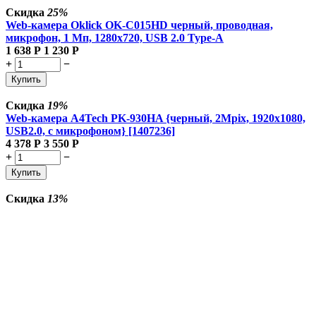
Скидка
25%
Web-камера Oklick OK-C015HD черный, проводная,
микрофон, 1 Мп, 1280x720, USB 2.0 Type-A
1 638
Р
1 230
Р
+
−
Купить
Скидка
19%
Web-камера A4Tech PK-930HA {черный, 2Mpix, 1920x1080,
USB2.0, с микрофоном} [1407236]
4 378
Р
3 550
Р
+
−
Купить
Скидка
13%