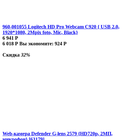
960-001055 Logitech HD Pro Webcam C920 { USB 2.0,
1920*1080, 2Mpix foto, Mic, Black}
6 941
Р
6 018
Р
Вы экономите:
924
Р
Скидка
32%
Web-камера Defender G-lens 2579 {HD720p, 2МП,
микрофон} [63179]