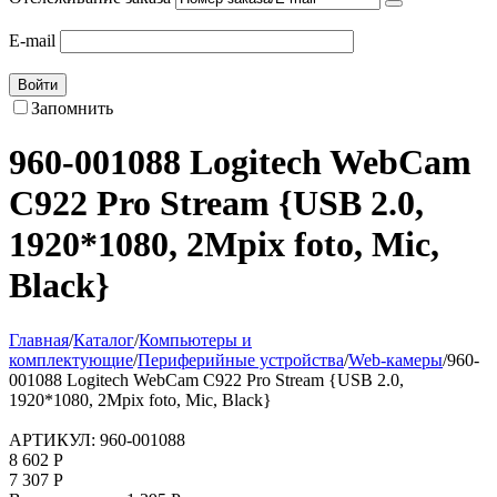
E-mail
Войти
Запомнить
960-001088 Logitech WebCam
C922 Pro Stream {USB 2.0,
1920*1080, 2Mpix foto, Mic,
Black}
Главная
/
Каталог
/
Компьютеры и
комплектующие
/
Периферийные устройства
/
Web-камеры
/
960-
001088 Logitech WebCam C922 Pro Stream {USB 2.0,
1920*1080, 2Mpix foto, Mic, Black}
АРТИКУЛ:
960-001088
8 602
Р
7 307
Р