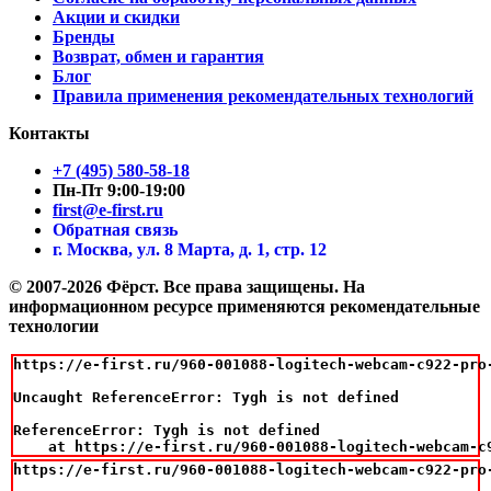
Акции и скидки
Бренды
Возврат, обмен и гарантия
Блог
Правила применения рекомендательных технологий
Контакты
+7 (495) 580-58-18
Пн-Пт 9:00-19:00
first@e-first.ru
Обратная связь
г. Москва, ул. 8 Марта, д. 1, стр. 12
© 2007-2026 Фёрст. Все права защищены.
На
информационном ресурсе применяются рекомендательные
технологии
https://e-first.ru/960-001088-logitech-webcam-c922-pro-
Uncaught ReferenceError: Tygh is not defined

ReferenceError: Tygh is not defined

    at https://e-first.ru/960-001088-logitech-webcam-c
https://e-first.ru/960-001088-logitech-webcam-c922-pro