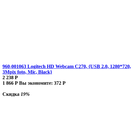
960-001063 Logitech HD Webcam C270, {USB 2.0, 1280*720,
3Mpix foto, Mic, Black}
2 238
Р
1 866
Р
Вы экономите:
372
Р
Скидка
19%