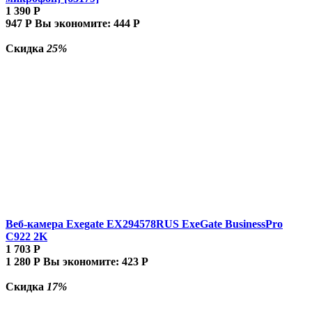
1 390
Р
947
Р
Вы экономите:
444
Р
Скидка
25%
Веб-камера Exegate EX294578RUS ExeGate BusinessPro
C922 2K
1 703
Р
1 280
Р
Вы экономите:
423
Р
Скидка
17%