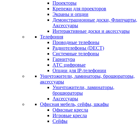
Проекторы
Крепежи для проекторов
Экраны и опции
Демонстрационные доски, Флипчарты,
Аксессуары
Интерактивные доски и аксессуары
Телефония
Проводные телефоны
Радиотелефоны (DECT)
Системные телефоны
Гарнитура
АТС цифровые
Опции для IP-телефонии
Уничтожители, ламинаторы, брошюраторы,
аксессуары
Уничтожители, ламинаторы,
брошюраторы
Аксессуары
Офисная мебель, сейфы, шкафы
Офисные кресла
Игровые кресла
Сейфы