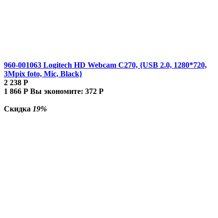
960-001063 Logitech HD Webcam C270, {USB 2.0, 1280*720,
3Mpix foto, Mic, Black}
2 238
Р
1 866
Р
Вы экономите:
372
Р
Скидка
19%