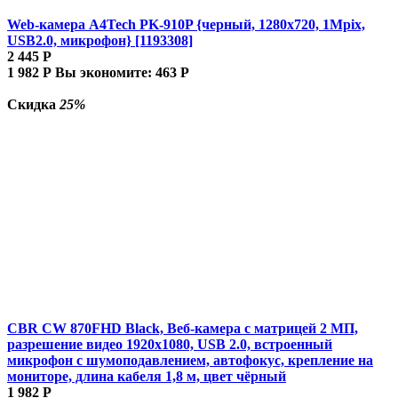
Web-камера A4Tech PK-910P {черный, 1280x720, 1Mpix,
USB2.0, микрофон} [1193308]
2 445
Р
1 982
Р
Вы экономите:
463
Р
Скидка
25%
CBR CW 870FHD Black, Веб-камера с матрицей 2 МП,
разрешение видео 1920х1080, USB 2.0, встроенный
микрофон с шумоподавлением, автофокус, крепление на
мониторе, длина кабеля 1,8 м, цвет чёрный
1 982
Р