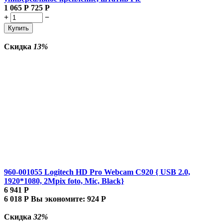
1 065
Р
725
Р
+
−
Купить
Скидка
13%
960-001055 Logitech HD Pro Webcam C920 { USB 2.0,
1920*1080, 2Mpix foto, Mic, Black}
6 941
Р
6 018
Р
Вы экономите:
924
Р
Скидка
32%