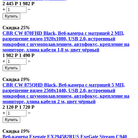
2 445
Р
1 982
Р
+
−
Купить
Скидка
25%
CBR CW 870FHD Black, Веб-камера с матрицей 2 МП,
разрешение видео 1920х1080, USB 2.0, встроенный
микрофон с шумоподавлением, автофокус, крепление на
мониторе, длина кабеля 1,8 м, цвет чёрный
1 982
Р
1 490
Р
+
−
Купить
Скидка
19%
CBR CW 875QHD Black, Веб-камера с матрицей 5 МП,
разрешение видео 2560х1440, USB 2.0, встроенный
микрофон с шумоподавлением, автофокус, крепление на
мониторе, длина кабеля 2 м, цвет чёрный
2 120
Р
1 720
Р
+
−
Купить
Скидка
19%
Веб-камера Exegate EX294582RUS ExeGate Stream C940