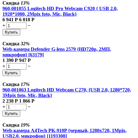
Скидка
13%
960-001055 Logitech HD Pro Webcam C920 { USB 2.0,
1920*1080, 2Mpix foto, Mic, Black}
6 941
Р
6 018
Р
+
−
Купить
Скидка
32%
Web-камера Defender G-lens 2579 {HD720p, 2МП,
микрофон} [63179]
1 390
Р
947
Р
+
−
Купить
Скидка
17%
960-001063 Logitech HD Webcam C270, {USB 2.0, 1280*720,
3Mpix foto, Mic, Black}
2 238
Р
1 866
Р
+
−
Купить
Скидка
19%
Web-камера A4Tech PK-910P {черный, 1280x720, 1Mpix,
USB2.0, микрофон} [1193308]