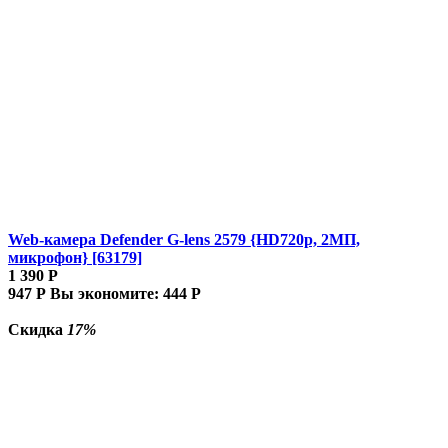
Web-камера Defender G-lens 2579 {HD720p, 2МП,
микрофон} [63179]
1 390
Р
947
Р
Вы экономите:
444
Р
Скидка
17%