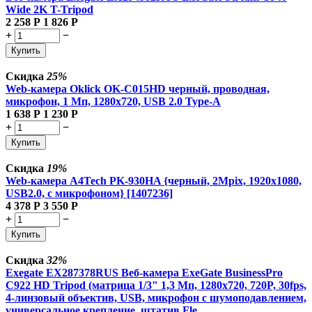
Wide 2K T-Tripod
2 258
Р
1 826
Р
+
−
Купить
Скидка
25%
Web-камера Oklick OK-C015HD черный, проводная,
микрофон, 1 Мп, 1280x720, USB 2.0 Type-A
1 638
Р
1 230
Р
+
−
Купить
Скидка
19%
Web-камера A4Tech PK-930HA {черный, 2Mpix, 1920x1080,
USB2.0, с микрофоном} [1407236]
4 378
Р
3 550
Р
+
−
Купить
Скидка
32%
Exegate EX287378RUS Веб-камера ExeGate BusinessPro
C922 HD Tripod (матрица 1/3" 1,3 Мп, 1280х720, 720P, 30fps,
4-линзовый объектив, USB, микрофон с шумоподавлением,
универсальное крепление, штатив Fle