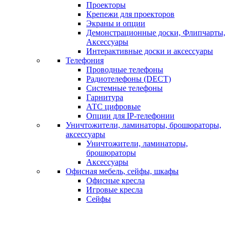
Проекторы
Крепежи для проекторов
Экраны и опции
Демонстрационные доски, Флипчарты,
Аксессуары
Интерактивные доски и аксессуары
Телефония
Проводные телефоны
Радиотелефоны (DECT)
Системные телефоны
Гарнитура
АТС цифровые
Опции для IP-телефонии
Уничтожители, ламинаторы, брошюраторы,
аксессуары
Уничтожители, ламинаторы,
брошюраторы
Аксессуары
Офисная мебель, сейфы, шкафы
Офисные кресла
Игровые кресла
Сейфы