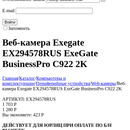
E-mail
Войти
Запомнить
Веб-камера Exegate
EX294578RUS ExeGate
BusinessPro C922 2K
Главная
/
Каталог
/
Компьютеры и
комплектующие
/
Периферийные устройства
/
Web-камеры
/
Веб-
камера Exegate EX294578RUS ExeGate BusinessPro C922 2K
АРТИКУЛ:
EX294578RUS
1 703
Р
1 280
Р
Вы экономите:
423
Р
ДЕЙСТВУЕТ ДЛЯ ЮРЛИЦ ПРИ ОПЛАТЕ ПО Б/Н