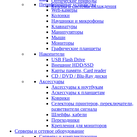
Оптические приводы
Периферийные устройства
Кулеры и системы охлаждения
Web-камеры
Колонки
Наушники и микрофоны
Клавиатуры
Манипуляторы
Мыши
Мониторы
Графические планшеты
Накопители
USB Flash Drive
Внешние HDD/SSD
Карты памяти, Card reader
CD / DVD / Blu-Ray диски
Аксессуары
Аксессуары к ноутбукам
Аскессуары к планшетам
Коврики
Селекторы принтеров, переключатели,
разветвители сигнала
Шлейфы, кабели
Переходники
Крепления для мониторов
Серверы и сетевое оборудование
Серверы и комплектующие