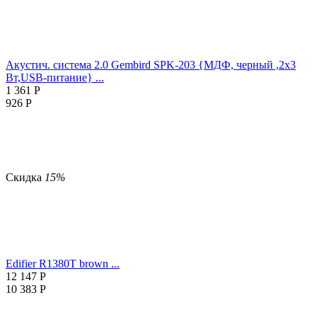
Акустич. система 2.0 Gembird SPK-203 {МДФ, черный ,2х3
Вт,USB-питание} ...
1 361
Р
926
Р
Скидка
15%
Edifier R1380T brown ...
12 147
Р
10 383
Р