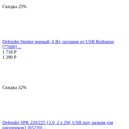
Скидка
25%
Defender Stentor черный, 6 Вт, питание от USB Redragon
[77600] ...
1 718
Р
1 290
Р
Скидка
32%
Defender SPK 220/225 {2.0, 2 х 2W, USB пит, разъем для
наушников} [65220] ...