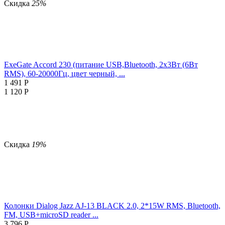
Скидка
25%
ExeGate Accord 230 (питание USB,Bluetooth, 2х3Вт (6Вт
RMS), 60-20000Гц, цвет черный, ...
1 491
Р
1 120
Р
Скидка
19%
Колонки Dialog Jazz AJ-13 BLACK 2.0, 2*15W RMS, Bluetooth,
FM, USB+microSD reader ...
3 796
Р