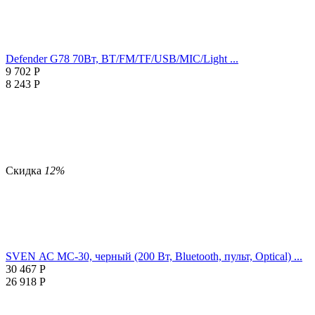
Defender G78 70Вт, BT/FM/TF/USB/MIC/Light ...
9 702
Р
8 243
Р
Скидка
12%
SVEN АС MC-30, черный (200 Вт, Bluetooth, пульт, Optical) ...
30 467
Р
26 918
Р