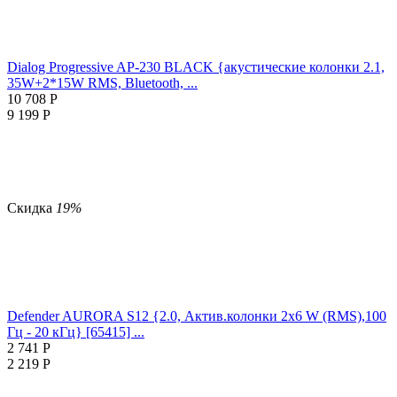
Dialog Progressive AP-230 BLACK {акустические колонки 2.1,
35W+2*15W RMS, Bluetooth, ...
10 708
Р
9 199
Р
Скидка
19%
Defender AURORA S12 {2.0, Актив.колонки 2x6 W (RMS),100
Гц - 20 кГц} [65415] ...
2 741
Р
2 219
Р