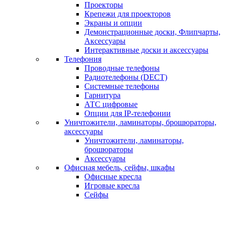
Проекторы
Крепежи для проекторов
Экраны и опции
Демонстрационные доски, Флипчарты,
Аксессуары
Интерактивные доски и аксессуары
Телефония
Проводные телефоны
Радиотелефоны (DECT)
Системные телефоны
Гарнитура
АТС цифровые
Опции для IP-телефонии
Уничтожители, ламинаторы, брошюраторы,
аксессуары
Уничтожители, ламинаторы,
брошюраторы
Аксессуары
Офисная мебель, сейфы, шкафы
Офисные кресла
Игровые кресла
Сейфы