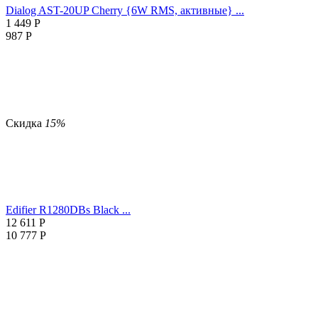
Dialog AST-20UP Cherry {6W RMS, активные} ...
1 449
Р
987
Р
Скидка
15%
Edifier R1280DBs Black ...
12 611
Р
10 777
Р