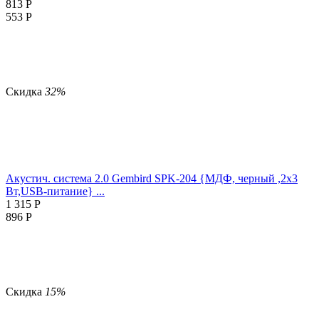
813
Р
553
Р
Скидка
32%
Акустич. система 2.0 Gembird SPK-204 {МДФ, черный ,2х3
Вт,USB-питание} ...
1 315
Р
896
Р
Скидка
15%