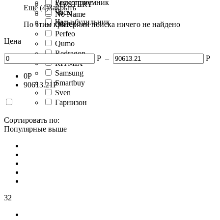
Радиоприемник
MYSTERY
Еще (4)
Закрыть
Часы
No Name
Часы-будильник
Oklick
По этим критериям поиска ничего не найдено
Perfeo
Цена
Qumo
Redragon
Р
–
Р
RITMIX
Samsung
0
Р
Smartbuy
90613.21
Р
Sven
Гарнизон
Сортировать по:
Популярные выше
32