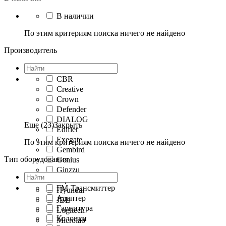
В наличии
По этим критериям поиска ничего не найдено
Производитель
CBR
Creative
Crown
Defender
DIALOG
Еще (23)
Закрыть
Edifier
Exegate
По этим критериям поиска ничего не найдено
Gembird
Тип оборудования
Genius
Ginzzu
Hiper
FM-Трансмиттер
Hyundai
Адаптер
JBL
Гарнитура
Logitech
Колонки
Microlab