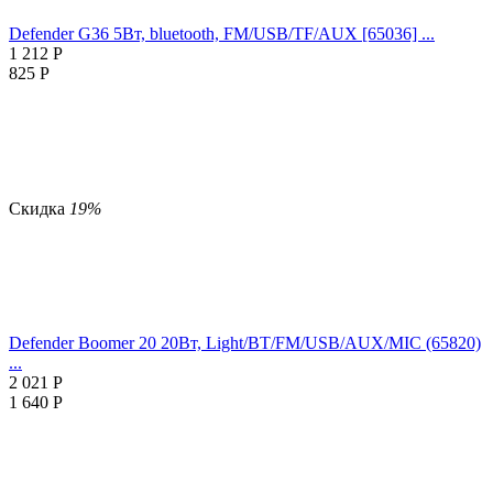
Defender G36 5Вт, bluetooth, FM/USB/TF/AUX [65036] ...
1 212
Р
825
Р
Скидка
19%
Defender Boomer 20 20Вт, Light/BT/FM/USB/AUX/MIC (65820)
...
2 021
Р
1 640
Р