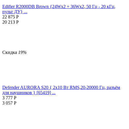
Edifier R2000DB Brown {24Wx2 + 36Wx2, 50 Гц - 20 кГц,
пульт ДУ} ...
22 875
Р
20 213
Р
Скидка
19%
Defender AURORA S20 { 2x10 Вт RMS,20-20000 Гц, разъём
для наушников } [65419] ...
3 777
Р
3 057
Р