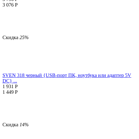
3 076
Р
Скидка
25%
SVEN 318 черный {USB-порт ПК, ноутбука или адаптер 5V
DC} ...
1 931
Р
1 449
Р
Скидка
14%