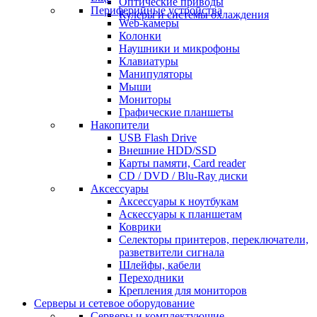
Оптические приводы
Периферийные устройства
Кулеры и системы охлаждения
Web-камеры
Колонки
Наушники и микрофоны
Клавиатуры
Манипуляторы
Мыши
Мониторы
Графические планшеты
Накопители
USB Flash Drive
Внешние HDD/SSD
Карты памяти, Card reader
CD / DVD / Blu-Ray диски
Аксессуары
Аксессуары к ноутбукам
Аскессуары к планшетам
Коврики
Селекторы принтеров, переключатели,
разветвители сигнала
Шлейфы, кабели
Переходники
Крепления для мониторов
Серверы и сетевое оборудование
Серверы и комплектующие