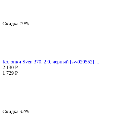
Скидка
19%
Колонки Sven 370, 2.0, черный [sv-020552] ...
2 130
Р
1 729
Р
Скидка
32%