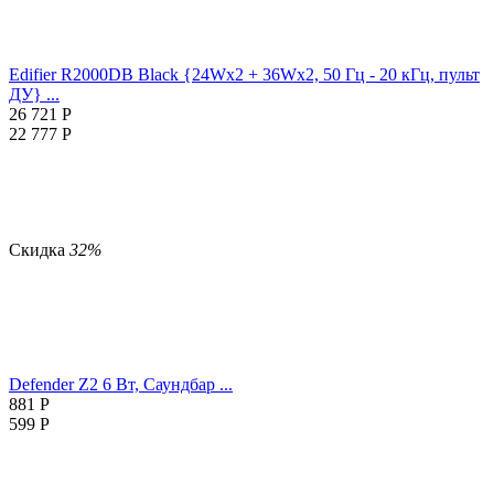
Edifier R2000DB Black {24Wx2 + 36Wx2, 50 Гц - 20 кГц, пульт
ДУ} ...
26 721
Р
22 777
Р
Скидка
32%
Defender Z2 6 Вт, Саундбар ...
881
Р
599
Р