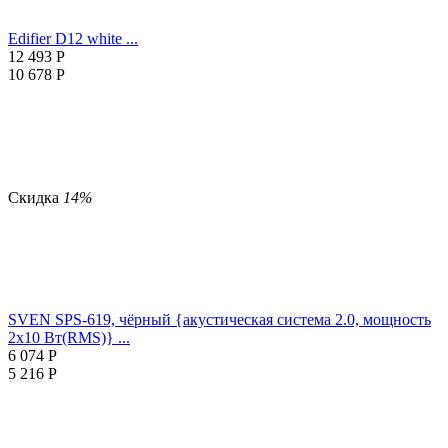
Edifier D12 white ...
12 493
Р
10 678
Р
Скидка
14%
SVEN SPS-619, чёрный {акустическая система 2.0, мощность
2х10 Вт(RMS)} ...
6 074
Р
5 216
Р