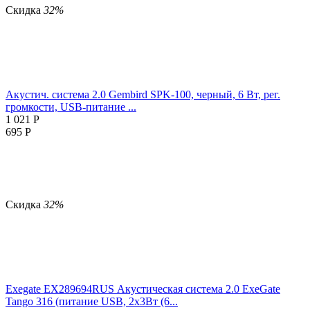
Скидка
32%
Акустич. система 2.0 Gembird SPK-100, черный, 6 Вт, рег.
громкости, USB-питание ...
1 021
Р
695
Р
Скидка
32%
Exegate EX289694RUS Акустическая система 2.0 ExeGate
Tango 316 (питание USB, 2х3Вт (6...