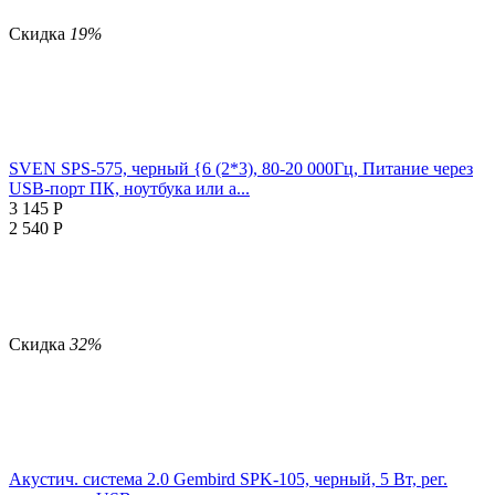
Скидка
19%
SVEN SPS-575, черный {6 (2*3), 80-20 000Гц, Питание через
USB-порт ПК, ноутбука или а...
3 145
Р
2 540
Р
Скидка
32%
Акустич. система 2.0 Gembird SPK-105, черный, 5 Вт, рег.