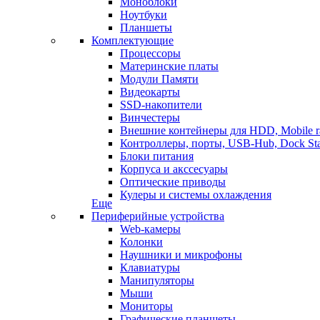
Моноблоки
Ноутбуки
Планшеты
Комплектующие
Процессоры
Материнские платы
Модули Памяти
Видеокарты
SSD-накопители
Винчестеры
Внешние контейнеры для HDD, Mobile r
Контроллеры, порты, USB-Hub, Dock Sta
Блоки питания
Корпуса и акссесуары
Оптические приводы
Кулеры и системы охлаждения
Еще
Периферийные устройства
Web-камеры
Колонки
Наушники и микрофоны
Клавиатуры
Манипуляторы
Мыши
Мониторы
Графические планшеты