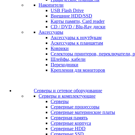
Накопители
USB Flash Drive
Внешние HDD/SSD
Карты памяти, Card reader
CD / DVD / Blu-Ray диски
Аксессуары
Аксессуары к ноутбукам
Аскессуары к планшетам
Коврики
Селекторы принтеров, переключатели, р
Шлейфы, кабели
Переходники
Крепления для мониторов
Серверы и сетевое оборудование
Серверы и комплектующие
Серверы
Серверные процессоры
Серверные материнские платы
Серверная память
Серверные корпуса
Серверные HDD
Серверные SSD