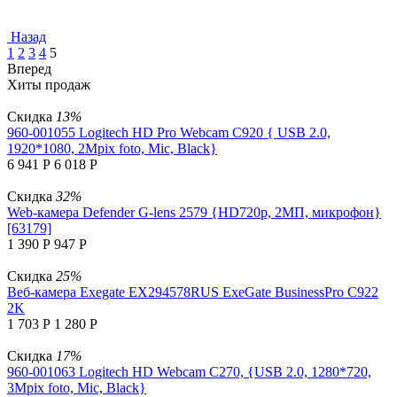
Назад
1
2
3
4
5
Вперед
Хиты продаж
Скидка
13%
960-001055 Logitech HD Pro Webcam C920 { USB 2.0,
1920*1080, 2Mpix foto, Mic, Black}
6 941
Р
6 018
Р
Скидка
32%
Web-камера Defender G-lens 2579 {HD720p, 2МП, микрофон}
[63179]
1 390
Р
947
Р
Скидка
25%
Веб-камера Exegate EX294578RUS ExeGate BusinessPro C922
2K
1 703
Р
1 280
Р
Скидка
17%
960-001063 Logitech HD Webcam C270, {USB 2.0, 1280*720,
3Mpix foto, Mic, Black}