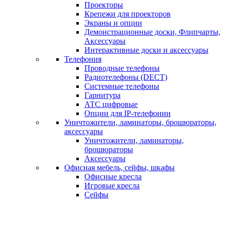
Проекторы
Крепежи для проекторов
Экраны и опции
Демонстрационные доски, Флипчарты,
Аксессуары
Интерактивные доски и аксессуары
Телефония
Проводные телефоны
Радиотелефоны (DECT)
Системные телефоны
Гарнитура
АТС цифровые
Опции для IP-телефонии
Уничтожители, ламинаторы, брошюраторы,
аксессуары
Уничтожители, ламинаторы,
брошюраторы
Аксессуары
Офисная мебель, сейфы, шкафы
Офисные кресла
Игровые кресла
Сейфы