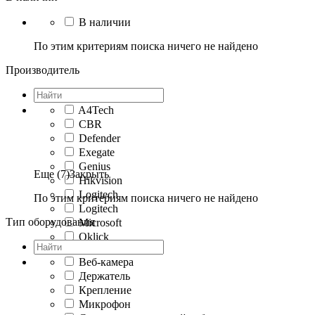
В наличии
По этим критериям поиска ничего не найдено
Производитель
A4Tech
CBR
Defender
Exegate
Genius
Еще (7)
Закрыть
Hikvision
Logitech
По этим критериям поиска ничего не найдено
Logitech
Тип оборудования
Microsoft
Oklick
Веб-камера
Держатель
Крепление
Микрофон