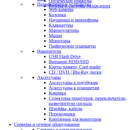
Оптические приводы
Периферийные устройства
Кулеры и системы охлаждения
Web-камеры
Колонки
Наушники и микрофоны
Клавиатуры
Манипуляторы
Мыши
Мониторы
Графические планшеты
Накопители
USB Flash Drive
Внешние HDD/SSD
Карты памяти, Card reader
CD / DVD / Blu-Ray диски
Аксессуары
Аксессуары к ноутбукам
Аскессуары к планшетам
Коврики
Селекторы принтеров, переключатели,
разветвители сигнала
Шлейфы, кабели
Переходники
Крепления для мониторов
Серверы и сетевое оборудование
Серверы и комплектующие