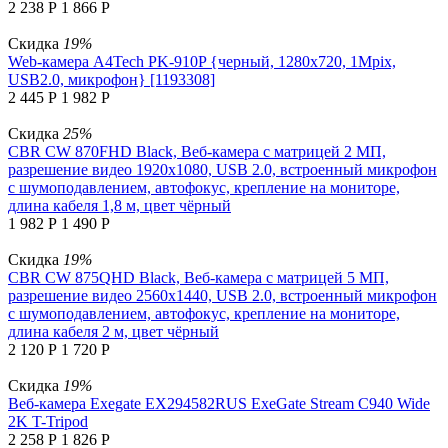
2 238
Р
1 866
Р
Скидка
19%
Web-камера A4Tech PK-910P {черный, 1280x720, 1Mpix,
USB2.0, микрофон} [1193308]
2 445
Р
1 982
Р
Скидка
25%
CBR CW 870FHD Black, Веб-камера с матрицей 2 МП,
разрешение видео 1920х1080, USB 2.0, встроенный микрофон
с шумоподавлением, автофокус, крепление на мониторе,
длина кабеля 1,8 м, цвет чёрный
1 982
Р
1 490
Р
Скидка
19%
CBR CW 875QHD Black, Веб-камера с матрицей 5 МП,
разрешение видео 2560х1440, USB 2.0, встроенный микрофон
с шумоподавлением, автофокус, крепление на мониторе,
длина кабеля 2 м, цвет чёрный
2 120
Р
1 720
Р
Скидка
19%
Веб-камера Exegate EX294582RUS ExeGate Stream C940 Wide
2K T-Tripod
2 258
Р
1 826
Р