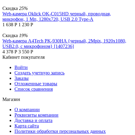
Скидка
25%
Web-камера Oklick OK-C015HD черный, проводная,
микрофон, 1 Мп, 1280x720, USB 2.0 Type-A
1 638
Р
1 230
Р
Скидка
19%
Web-камера A4Tech PK-930HA {черный, 2Mpix, 1920x1080,
USB2.0, с микрофоном} [1407236]
4 378
Р
3 550
Р
Кабинет покупателя
Войти
Создать учетную запись
Заказы
Отложенные товары
Список сравнения
Магазин
О компании
Реквизиты компании
Доставка и оплата
Карта сайта
Политики обработки персональных данных