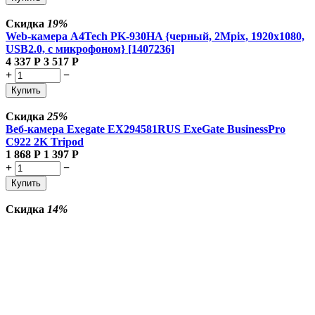
Скидка
19%
Web-камера A4Tech PK-930HA {черный, 2Mpix, 1920x1080,
USB2.0, с микрофоном} [1407236]
4 337
Р
3 517
Р
+
−
Купить
Скидка
25%
Веб-камера Exegate EX294581RUS ExeGate BusinessPro
C922 2K Tripod
1 868
Р
1 397
Р
+
−
Купить
Скидка
14%