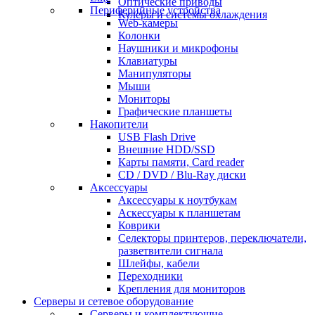
Оптические приводы
Периферийные устройства
Кулеры и системы охлаждения
Web-камеры
Колонки
Наушники и микрофоны
Клавиатуры
Манипуляторы
Мыши
Мониторы
Графические планшеты
Накопители
USB Flash Drive
Внешние HDD/SSD
Карты памяти, Card reader
CD / DVD / Blu-Ray диски
Аксессуары
Аксессуары к ноутбукам
Аскессуары к планшетам
Коврики
Селекторы принтеров, переключатели,
разветвители сигнала
Шлейфы, кабели
Переходники
Крепления для мониторов
Серверы и сетевое оборудование
Серверы и комплектующие