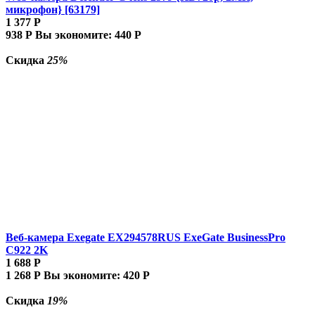
микрофон} [63179]
1 377
Р
938
Р
Вы экономите:
440
Р
Скидка
25%
Веб-камера Exegate EX294578RUS ExeGate BusinessPro
C922 2K
1 688
Р
1 268
Р
Вы экономите:
420
Р
Скидка
19%