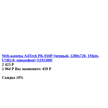
Web-камера A4Tech PK-910P {черный, 1280x720, 1Mpix,
USB2.0, микрофон} [1193308]
2 423
Р
1 964
Р
Вы экономите:
459
Р
Скидка
18%