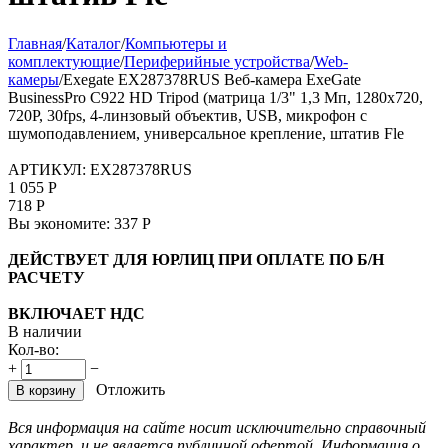
Главная
/
Каталог
/
Компьютеры и
комплектующие
/
Периферийные устройства
/
Web-
камеры
/
Exegate EX287378RUS Веб-камера ExeGate
BusinessPro C922 HD Tripod (матрица 1/3" 1,3 Мп, 1280х720,
720P, 30fps, 4-линзовый объектив, USB, микрофон с
шумоподавлением, универсальное крепление, штатив Fle
АРТИКУЛ:
EX287378RUS
1 055
Р
718
Р
Вы экономите:
337
Р
ДЕЙСТВУЕТ ДЛЯ ЮРЛИЦ ПРИ ОПЛАТЕ ПО Б/Н
РАСЧЕТУ
ВКЛЮЧАЕТ НДС
В наличии
Кол-во:
+
−
Отложить
В корзину
Вся информация на сайте носит исключительно справочный
характер, и не является публичной офертой. Информация о