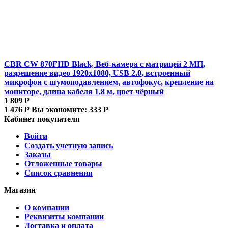
CBR CW 870FHD Black, Веб-камера с матрицей 2 МП,
разрешение видео 1920х1080, USB 2.0, встроенный
микрофон с шумоподавлением, автофокус, крепление на
мониторе, длина кабеля 1,8 м, цвет чёрный
1 809
Р
1 476
Р
Вы экономите:
333
Р
Кабинет покупателя
Войти
Создать учетную запись
Заказы
Отложенные товары
Список сравнения
Магазин
О компании
Реквизиты компании
Доставка и оплата