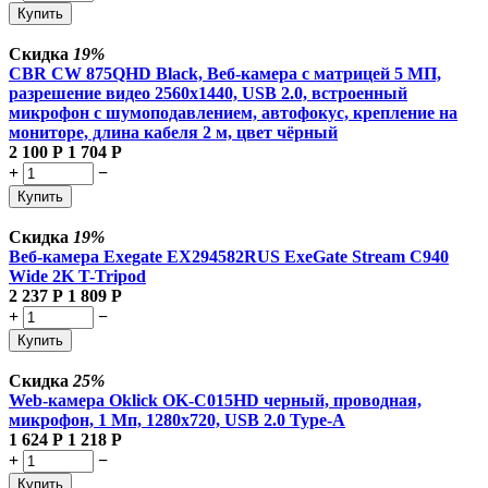
Купить
Скидка
19%
CBR CW 875QHD Black, Веб-камера с матрицей 5 МП,
разрешение видео 2560х1440, USB 2.0, встроенный
микрофон с шумоподавлением, автофокус, крепление на
мониторе, длина кабеля 2 м, цвет чёрный
2 100
Р
1 704
Р
+
−
Купить
Скидка
19%
Веб-камера Exegate EX294582RUS ExeGate Stream C940
Wide 2K T-Tripod
2 237
Р
1 809
Р
+
−
Купить
Скидка
25%
Web-камера Oklick OK-C015HD черный, проводная,
микрофон, 1 Мп, 1280x720, USB 2.0 Type-A
1 624
Р
1 218
Р
+
−
Купить