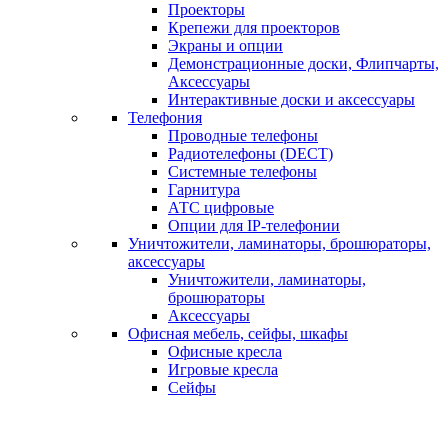
Проекторы
Крепежи для проекторов
Экраны и опции
Демонстрационные доски, Флипчарты,
Аксессуары
Интерактивные доски и аксессуары
Телефония
Проводные телефоны
Радиотелефоны (DECT)
Системные телефоны
Гарнитура
АТС цифровые
Опции для IP-телефонии
Уничтожители, ламинаторы, брошюраторы,
аксессуары
Уничтожители, ламинаторы,
брошюраторы
Аксессуары
Офисная мебель, сейфы, шкафы
Офисные кресла
Игровые кресла
Сейфы