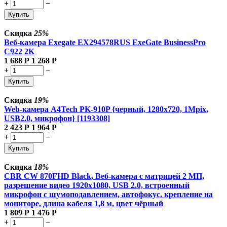
+
−
Купить
Скидка
25%
Веб-камера Exegate EX294578RUS ExeGate BusinessPro
C922 2K
1 688
Р
1 268
Р
+
−
Купить
Скидка
19%
Web-камера A4Tech PK-910P {черный, 1280x720, 1Mpix,
USB2.0, микрофон} [1193308]
2 423
Р
1 964
Р
+
−
Купить
Скидка
18%
CBR CW 870FHD Black, Веб-камера с матрицей 2 МП,
разрешение видео 1920х1080, USB 2.0, встроенный
микрофон с шумоподавлением, автофокус, крепление на
мониторе, длина кабеля 1,8 м, цвет чёрный
1 809
Р
1 476
Р
+
−