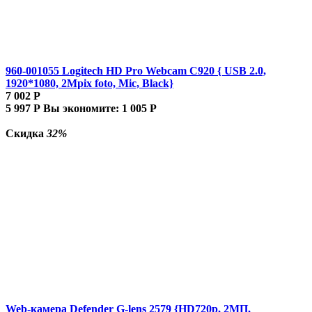
960-001055 Logitech HD Pro Webcam C920 { USB 2.0,
1920*1080, 2Mpix foto, Mic, Black}
7 002
Р
5 997
Р
Вы экономите:
1 005
Р
Скидка
32%
Web-камера Defender G-lens 2579 {HD720p, 2МП,