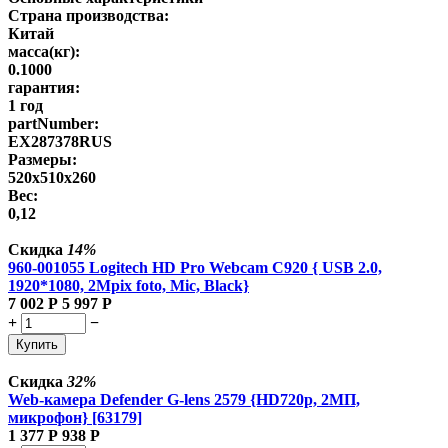
Страна производства:
Китай
масса(кг):
0.1000
гарантия:
1 год
partNumber:
EX287378RUS
Размеры:
520x510x260
Вес:
0,12
Скидка
14%
960-001055 Logitech HD Pro Webcam C920 { USB 2.0,
1920*1080, 2Mpix foto, Mic, Black}
7 002
Р
5 997
Р
+
−
Купить
Скидка
32%
Web-камера Defender G-lens 2579 {HD720p, 2МП,
микрофон} [63179]
1 377
Р
938
Р