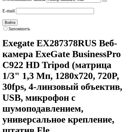
E-mail
Войти
Запомнить
Exegate EX287378RUS Веб-
камера ExeGate BusinessPro
C922 HD Tripod (матрица
1/3" 1,3 Мп, 1280х720, 720P,
30fps, 4-линзовый объектив,
USB, микрофон с
шумоподавлением,
универсальное крепление,
штатив Fle