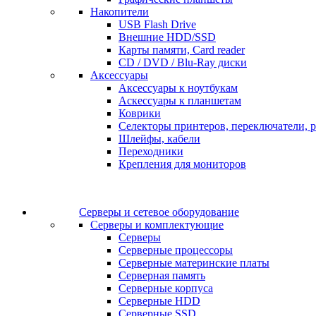
Накопители
USB Flash Drive
Внешние HDD/SSD
Карты памяти, Card reader
CD / DVD / Blu-Ray диски
Аксессуары
Аксессуары к ноутбукам
Аскессуары к планшетам
Коврики
Селекторы принтеров, переключатели, р
Шлейфы, кабели
Переходники
Крепления для мониторов
Серверы и сетевое оборудование
Серверы и комплектующие
Серверы
Серверные процессоры
Серверные материнские платы
Серверная память
Серверные корпуса
Серверные HDD
Серверные SSD