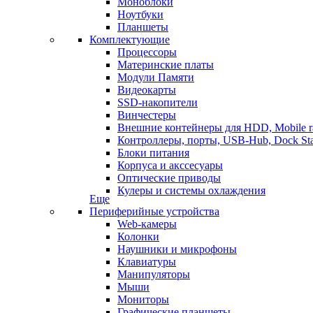
Моноблоки
Ноутбуки
Планшеты
Комплектующие
Процессоры
Материнские платы
Модули Памяти
Видеокарты
SSD-накопители
Винчестеры
Внешние контейнеры для HDD, Mobile r
Контроллеры, порты, USB-Hub, Dock Sta
Блоки питания
Корпуса и акссесуары
Оптические приводы
Кулеры и системы охлаждения
Еще
Периферийные устройства
Web-камеры
Колонки
Наушники и микрофоны
Клавиатуры
Манипуляторы
Мыши
Мониторы
Графические планшеты