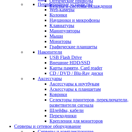
Оптические приводы
Периферийные устройства
Кулеры и системы охлаждения
Web-камеры
Колонки
Наушники и микрофоны
Клавиатуры
Манипуляторы
Мыши
Мониторы
Графические планшеты
Накопители
USB Flash Drive
Внешние HDD/SSD
Карты памяти, Card reader
CD / DVD / Blu-Ray диски
Аксессуары
Аксессуары к ноутбукам
Аскессуары к планшетам
Коврики
Селекторы принтеров, переключатели,
разветвители сигнала
Шлейфы, кабели
Переходники
Крепления для мониторов
Серверы и сетевое оборудование
Серверы и комплектующие