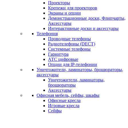
Проекторы
Крепежи для проекторов
Экраны и опции
Демонстрационные доски, Флипчарты,
Аксессуары
Интерактивные доски и аксессуары
Телефония
Проводные телефоны
Радиотелефоны (DECT)
Системные телефоны
Гарнитура
АТС цифровые
Опции для IP-телефонии
Уничтожители, ламинаторы, брошюраторы,
аксессуары
Уничтожители, ламинаторы,
брошюраторы
Аксессуары
Офисная мебель, сейфы, шкафы
Офисные кресла
Игровые кресла
Сейфы