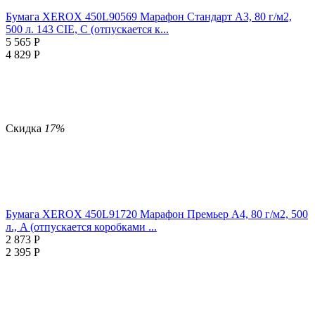
Бумага XEROX 450L90569 Марафон Стандарт А3, 80 г/м2,
500 л. 143 CIE, C (отпускается к...
5 565
Р
4 829
Р
Скидка
17%
Бумага XEROX 450L91720 Марафон Премьер А4, 80 г/м2, 500
л., A (отпускается коробками ...
2 873
Р
2 395
Р