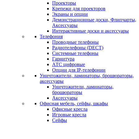
Проекторы
Крепежи для проекторов
Экраны и опции
Демонстрационные доски, Флипчарты,
Аксессуары
Интерактивные доски и аксессуары
Телефония
Проводные телефоны
Радиотелефоны (DECT)
Системные телефоны
Гарнитура
АТС цифровые
Опции для IP-телефонии
Уничтожители, ламинаторы, брошюраторы,
аксессуары
Уничтожители, ламинаторы,
брошюраторы
Аксессуары
Офисная мебель, сейфы, шкафы
Офисные кресла
Игровые кресла
Сейфы