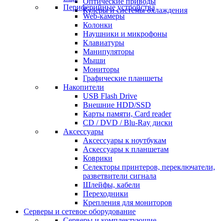
Оптические приводы
Периферийные устройства
Кулеры и системы охлаждения
Web-камеры
Колонки
Наушники и микрофоны
Клавиатуры
Манипуляторы
Мыши
Мониторы
Графические планшеты
Накопители
USB Flash Drive
Внешние HDD/SSD
Карты памяти, Card reader
CD / DVD / Blu-Ray диски
Аксессуары
Аксессуары к ноутбукам
Аскессуары к планшетам
Коврики
Селекторы принтеров, переключатели,
разветвители сигнала
Шлейфы, кабели
Переходники
Крепления для мониторов
Серверы и сетевое оборудование
Серверы и комплектующие