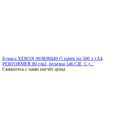
Бумага XEROX 003R90649 (5 пачек по 500 л.) A4
PERFORMER 80 г/м2, белизна 146 CIE, C (...
Свяжитесь с нами насчёт цены