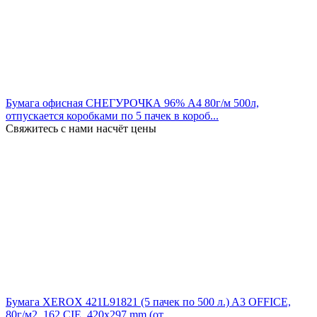
Бумага офисная СНЕГУРОЧКА 96% А4 80г/м 500л,
отпускается коробками по 5 пачек в короб...
Свяжитесь с нами насчёт цены
Бумага XEROX 421L91821 (5 пачек по 500 л.) A3 OFFICE,
80г/м2, 162 CIE, 420х297 mm (от...