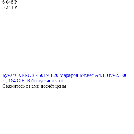
6 046
Р
5 243
Р
Бумага XEROX 450L91820 Марафон Бизнес А4, 80 г/м2, 500
л., 164 CIE, B (отпускается ко...
Свяжитесь с нами насчёт цены