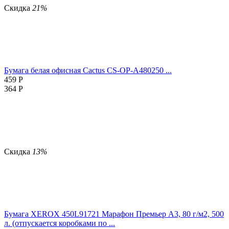
Скидка
21%
Бумага белая офисная Cactus CS-OP-A480250 ...
459
Р
364
Р
Скидка
13%
Бумага XEROX 450L91721 Марафон Премьер А3, 80 г/м2, 500
л. (отпускается коробками по ...