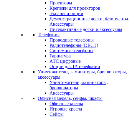
Проекторы
Крепежи для проекторов
Экраны и опции
Демонстрационные доски, Флипчарты,
Аксессуары
Интерактивные доски и аксессуары
Телефония
Проводные телефоны
Радиотелефоны (DECT)
Системные телефоны
Гарнитура
АТС цифровые
Опции для IP-телефонии
Уничтожители, ламинаторы, брошюраторы,
аксессуары
Уничтожители, ламинаторы,
брошюраторы
Аксессуары
Офисная мебель, сейфы, шкафы
Офисные кресла
Игровые кресла
Сейфы