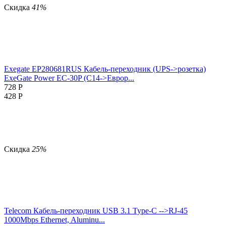
Скидка
41%
Exegate EP280681RUS Кабель-переходник (UPS->розетка)
ExeGate Power EC-30P (C14->Еврор...
728
Р
428
Р
Скидка
25%
Telecom
Кабель-переходник USB 3.1 Type-C -->RJ-45
1000Mbps Ethernet, Aluminu...