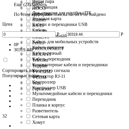
Витая пара
Hiper
Еще (23)
Закрыть
Док-станция
HOCO
Док-станция для ноутбука/ПК
Hyperline
По этим критериям поиска ничего не найдено
Звуковая карта
Kramer
Цена
Кабели и переходники USB
KS-IS
Кабель
LDNIO
Р
–
Р
Кабель антенный
ORIENT
Кабель для мобильных устройств
Perfeo
0
Р
Кабель питания
PROCONNECT
30319.44
Р
Кабель разный
REXANT
Кабель-переходник
Telecom
Компьютерные кабели и переходники
Tripplite
Сортировать по:
Конвертер сигнала
TV-COM
Популярные выше
Коннектор RJ-11
VCOM
Контроллер
Wize
Контроллер USB
Гарнизон
Мультимедийные кабели и переходники
Переходник
Планка в корпус
Разветвитель
32
Сетевая карта
Хомут