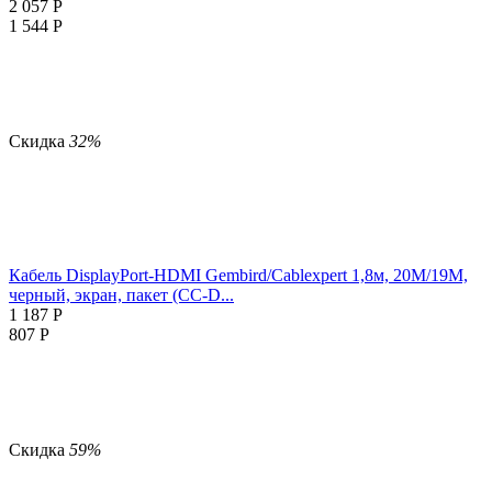
2 057
Р
1 544
Р
Скидка
32%
Кабель DisplayPort-HDMI Gembird/Cablexpert 1,8м, 20M/19M,
черный, экран, пакет (CC-D...
1 187
Р
807
Р
Скидка
59%