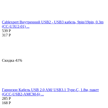
Cablexpert Внутренний USB2 - USB3 кабель, 9pin/19pin, 0.3m
(CC-U3U2-01) ...
539
Р
317
Р
Скидка
41%
Гарнизон Кабель USB 2.0 AM/ USB3.1 Type-C, 1.8м, пакет
(GCC-USB2-AMCM-6) ...
285
Р
168
Р