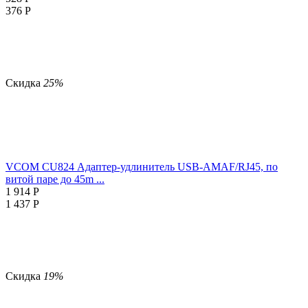
376
Р
Скидка
25%
VCOM CU824 Адаптер-удлинитель USB-AMAF/RJ45, по
витой паре до 45m ...
1 914
Р
1 437
Р
Скидка
19%