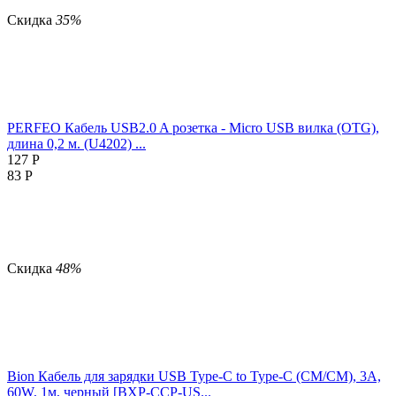
Скидка
35%
PERFEO Кабель USB2.0 A розетка - Micro USB вилка (OTG),
длина 0,2 м. (U4202) ...
127
Р
83
Р
Скидка
48%
Bion Кабель для зарядки USB Type-C to Type-C (CM/CM), 3A,
60W, 1м, черный [BXP-CCP-US...