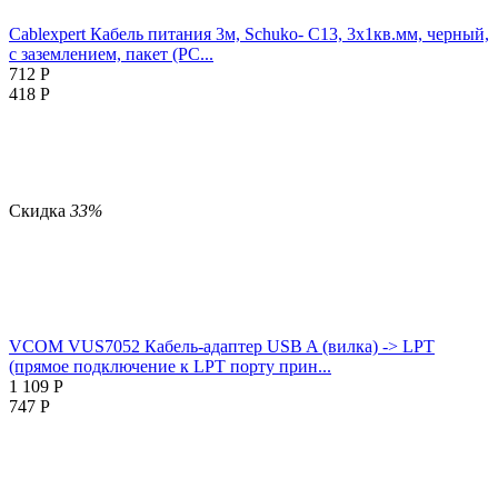
Cablexpert Кабель питания 3м, Schuko- C13, 3х1кв.мм, черный,
с заземлением, пакет (PC...
712
Р
418
Р
Скидка
33%
VCOM VUS7052 Кабель-адаптер USB A (вилка) -> LPT
(прямое подключение к LPT порту прин...
1 109
Р
747
Р