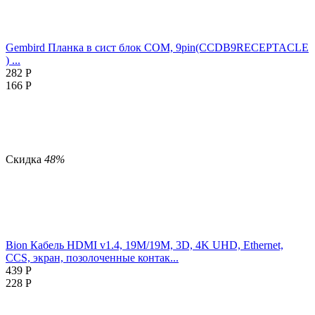
Gembird Планка в сист блок COM, 9pin(CCDB9RECEPTACLE
) ...
282
Р
166
Р
Скидка
48%
Bion Кабель HDMI v1.4, 19M/19M, 3D, 4K UHD, Ethernet,
CCS, экран, позолоченные контак...
439
Р
228
Р