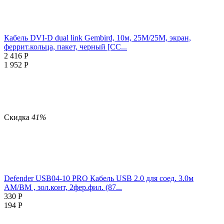
Кабель DVI-D dual link Gembird, 10м, 25M/25M, экран,
феррит.кольца, пакет, черный [CC...
2 416
Р
1 952
Р
Скидка
41%
Defender USB04-10 PRO Кабель USB 2.0 для соед. 3.0м
AM/BM , зол.конт, 2фер.фил. (87...
330
Р
194
Р