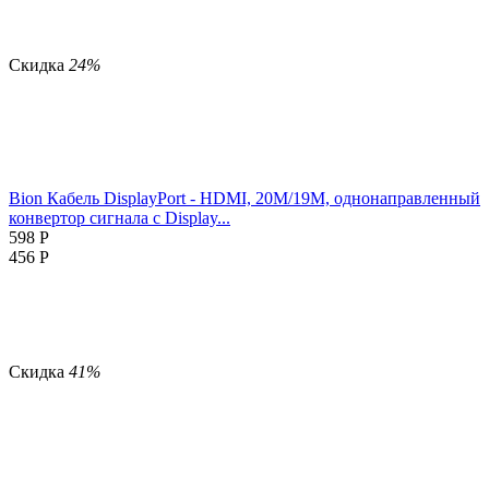
Скидка
24%
Bion Кабель DisplayPort - HDMI, 20M/19M, однонаправленный
конвертор сигнала с Display...
598
Р
456
Р
Скидка
41%