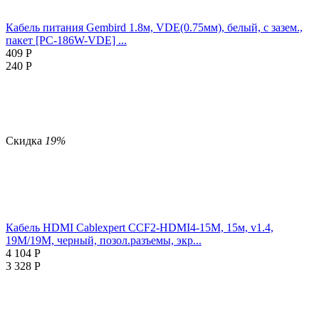
Кабель питания Gembird 1.8м, VDE(0.75мм), белый, с зазем.,
пакет [PC-186W-VDE] ...
409
Р
240
Р
Скидка
19%
Кабель HDMI Cablexpert CCF2-HDMI4-15M, 15м, v1.4,
19M/19M, черный, позол.разъемы, экр...
4 104
Р
3 328
Р