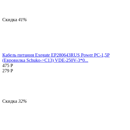
Скидка
41%
Кабель питания Exegate EP280643RUS Power PC-1,5P
(Евровилка Schuko->С13) VDE-250V-3*0...
475
Р
279
Р
Скидка
32%