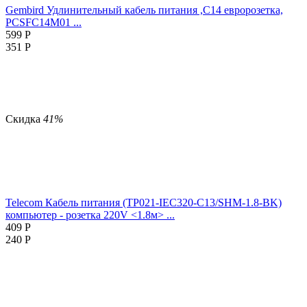
Gembird Удлинительный кабель питания ,C14 евророзетка,
PCSFC14M01 ...
599
Р
351
Р
Скидка
41%
Telecom Кабель питания (TP021-IEC320-C13/SHM-1.8-BK)
компьютер - розетка 220V <1.8м> ...
409
Р
240
Р