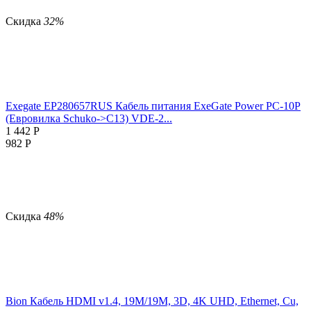
Скидка
32%
Exegate EP280657RUS Кабель питания ExeGate Power PC-10P
(Евровилка Schuko->С13) VDE-2...
1 442
Р
982
Р
Скидка
48%
Bion Кабель HDMI v1.4, 19M/19M, 3D, 4K UHD, Ethernet, Cu,