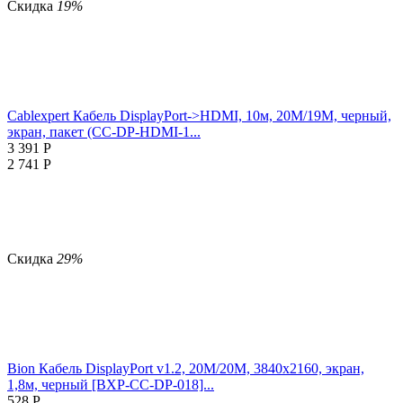
Скидка
19%
Cablexpert Кабель DisplayPort->HDMI, 10м, 20M/19M, черный,
экран, пакет (CC-DP-HDMI-1...
3 391
Р
2 741
Р
Скидка
29%
Bion Кабель DisplayPort v1.2, 20M/20M, 3840x2160, экран,
1,8м, черный [BXP-CC-DP-018]...
528
Р