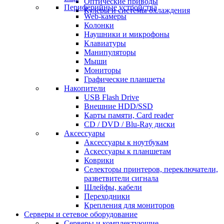
Оптические приводы
Периферийные устройства
Кулеры и системы охлаждения
Web-камеры
Колонки
Наушники и микрофоны
Клавиатуры
Манипуляторы
Мыши
Мониторы
Графические планшеты
Накопители
USB Flash Drive
Внешние HDD/SSD
Карты памяти, Card reader
CD / DVD / Blu-Ray диски
Аксессуары
Аксессуары к ноутбукам
Аскессуары к планшетам
Коврики
Селекторы принтеров, переключатели,
разветвители сигнала
Шлейфы, кабели
Переходники
Крепления для мониторов
Серверы и сетевое оборудование
Серверы и комплектующие