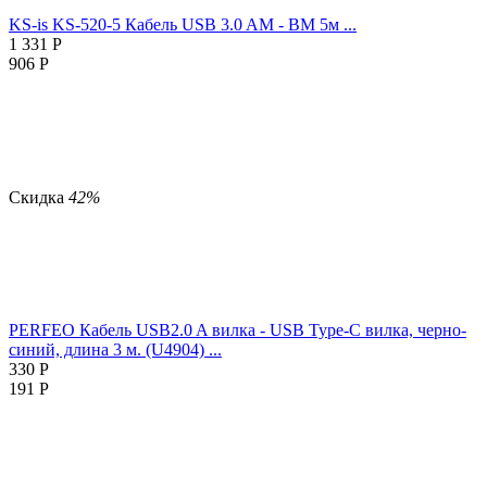
KS-is KS-520-5 Кабель USB 3.0 AM - BM 5м ...
1 331
Р
906
Р
Скидка
42%
PERFEO Кабель USB2.0 A вилка - USB Type-C вилка, черно-
синий, длина 3 м. (U4904) ...
330
Р
191
Р