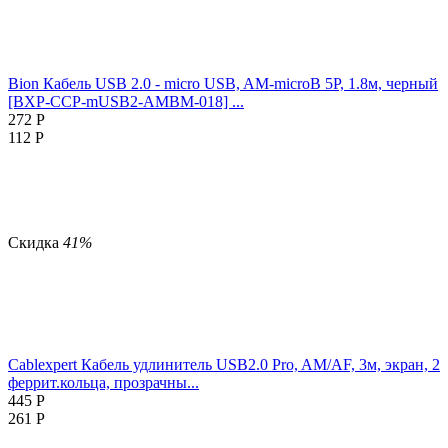
Bion Кабель USB 2.0 - micro USB, AM-microB 5P, 1.8м, черный
[BXP-CCP-mUSB2-AMBM-018] ...
272
Р
112
Р
Скидка
41%
Cablexpert Кабель удлинитель USB2.0 Pro, AM/AF, 3м, экран, 2
феррит.кольца, прозрачны...
445
Р
261
Р