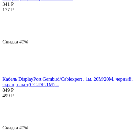
341
Р
177
Р
Скидка
41%
Кабель DisplayPort Gembird/Cablexpert , 1м, 20M/20M, черный,
экран, пакет(CC-DP-1M) ...
849
Р
499
Р
Скидка
41%