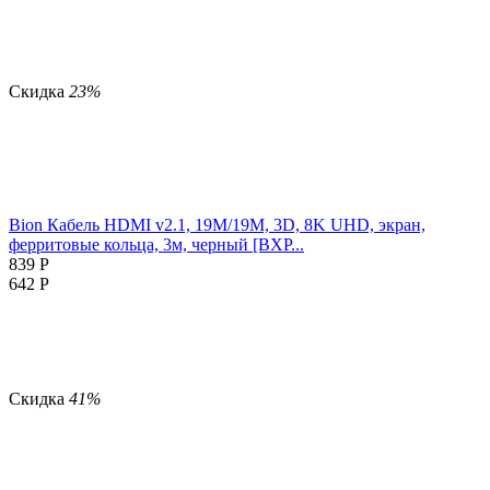
Скидка
23%
Bion Кабель HDMI v2.1, 19M/19M, 3D, 8K UHD, экран,
ферритовые кольца, 3м, черный [BXP...
839
Р
642
Р
Скидка
41%