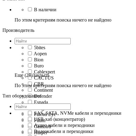
В наличии
По этим критериям поиска ничего не найдено
Производитель
5bites
Aopen
Bion
Buro
Cablexpert
Еще (28)
Закрыть
CACTUS
CBR
По этим критериям поиска ничего не найдено
Continent
Тип оборудования
Defender
Espada
Exegate
SAS, SATA, NVMe кабели и переходники
Falcon Eye
USB-хаб (концентратор)
Filum
Аудио кабели и переходники
Gembird
Видеокабели и переходники
Harper