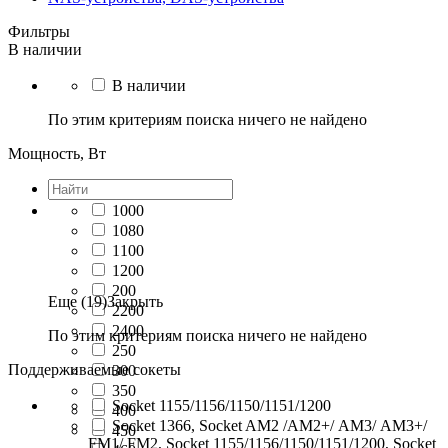
Фильтры
В наличии
В наличии
По этим критериям поиска ничего не найдено
Мощность, Вт
1000
1080
1100
1200
200
Еще (19)
Закрыть
2200
2400
По этим критериям поиска ничего не найдено
250
Поддерживаемые сокеты
300
350
Socket 1155/1156/1150/1151/1200
400
Socket 1366, Socket AM2 /АМ2+/ АМ3/ AM3+/
450
FM1/ FM2, Socket 1155/1156/1150/1151/1200, Socket