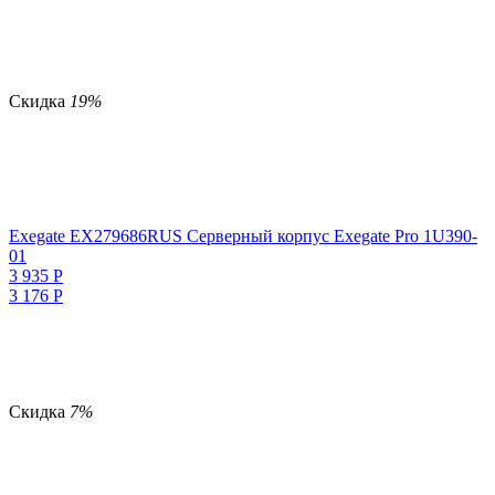
Скидка
19%
Exegate EX279686RUS Серверный корпус Exegate Pro 1U390-
01
3 935
Р
3 176
Р
Скидка
7%