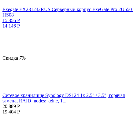
Exegate EX281232RUS Серверный корпус ExeGate Pro 2U550-
HS08
15 356
Р
14 146
Р
Скидка
7%
Сетевое хранилище Synology DS124 1x 2.5" / 3.5", горячая
замена, RAID modes: keine, 1...
20 889
Р
19 404
Р