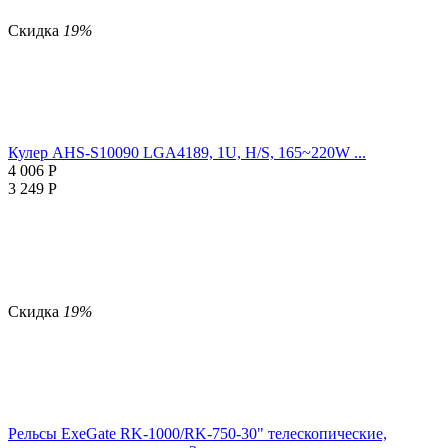
Скидка
19%
Кулер AHS-S10090 LGA4189, 1U, H/S, 165~220W ...
4 006
Р
3 249
Р
Скидка
19%
Рельсы ExeGate RK-1000/RK-750-30" телескопические,