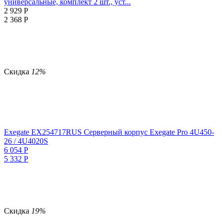
универсальные, комплект 2 шт., уст...
2 929
Р
2 368
Р
Скидка
12%
Exegate EX254717RUS Серверный корпус Exegate Pro 4U450-
26 / 4U4020S
6 054
Р
5 332
Р
Скидка
19%