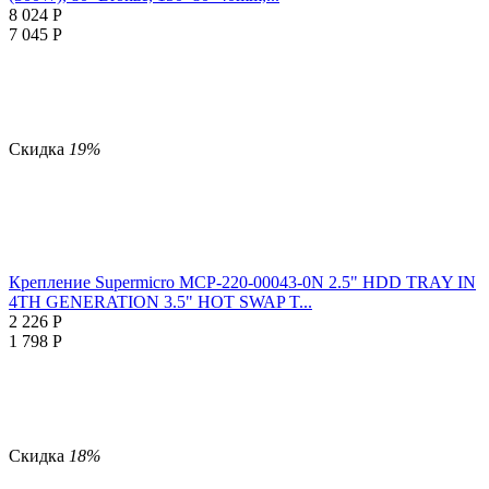
8 024
Р
7 045
Р
Скидка
19%
Крепление Supermicro MCP-220-00043-0N 2.5" HDD TRAY IN
4TH GENERATION 3.5" HOT SWAP T...
2 226
Р
1 798
Р
Скидка
18%