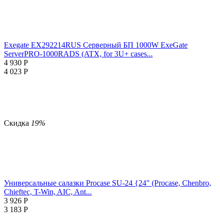
Exegate EX292214RUS Серверный БП 1000W ExeGate
ServerPRO-1000RADS (ATX, for 3U+ cases...
4 930
Р
4 023
Р
Скидка
19%
Универсальные салазки Procase SU-24 {24" (Procase, Chenbro,
Chieftec, T-Win, AIC, Ant...
3 926
Р
3 183
Р