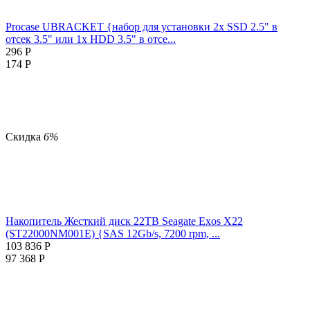
Procase UBRACKET {набор для установки 2х SSD 2.5" в
отсек 3.5" или 1х HDD 3.5" в отсе...
296
Р
174
Р
Скидка
6%
Накопитель Жесткий диск 22TB Seagate Exos X22
(ST22000NM001E) {SAS 12Gb/s, 7200 rpm, ...
103 836
Р
97 368
Р