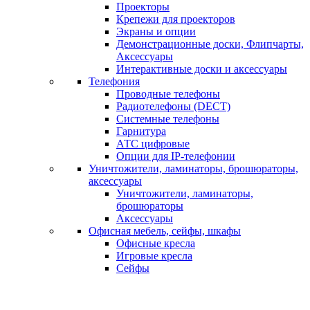
Проекторы
Крепежи для проекторов
Экраны и опции
Демонстрационные доски, Флипчарты,
Аксессуары
Интерактивные доски и аксессуары
Телефония
Проводные телефоны
Радиотелефоны (DECT)
Системные телефоны
Гарнитура
АТС цифровые
Опции для IP-телефонии
Уничтожители, ламинаторы, брошюраторы,
аксессуары
Уничтожители, ламинаторы,
брошюраторы
Аксессуары
Офисная мебель, сейфы, шкафы
Офисные кресла
Игровые кресла
Сейфы