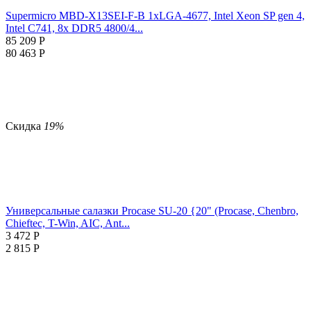
Supermicro MBD-X13SEI-F-B 1xLGA-4677, Intel Xeon SP gen 4,
Intel C741, 8x DDR5 4800/4...
85 209
Р
80 463
Р
Скидка
19%
Универсальные салазки Procase SU-20 {20" (Procase, Chenbro,
Chieftec, T-Win, AIC, Ant...
3 472
Р
2 815
Р