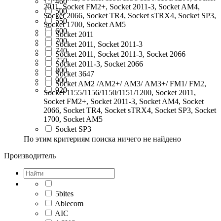
460
2011, Socket FM2+, Socket 2011-3, Socket AM4,
500
Socket 2066, Socket TR4, Socket sTRX4, Socket SP3,
550
Socket 1700, Socket AM5
600
Socket 2011
700
Socket 2011, Socket 2011-3
740
Socket 2011, Socket 2011-3, Socket 2066
750
Socket 2011-3, Socket 2066
800
Socket 3647
900
Socket AM2 /АМ2+/ АМ3/ AM3+/ FM1/ FM2,
920
Socket 1155/1156/1150/1151/1200, Socket 2011,
Socket FM2+, Socket 2011-3, Socket AM4, Socket
2066, Socket TR4, Socket sTRX4, Socket SP3, Socket
1700, Socket AM5
Socket SP3
По этим критериям поиска ничего не найдено
Производитель
5bites
Ablecom
AIC