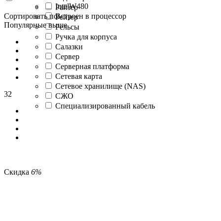
IntelW480
Райзер
Сортировать по:
Встроен в процессор
Рейзер
Популярные выше
Рельсы
Ручка для корпуса
Салазки
Сервер
Серверная платформа
Сетевая карта
Сетевое хранилище (NAS)
32
СЖО
Специализированный кабель
Скидка
6%