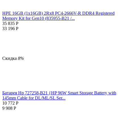
HPE 16GB (1x16GB) 2Rx8 PC4-2666V-R DDR4 Registered
Memory Kit for Gen10 (835955-B21 /...
35 835
Р
33 196
Р
Скидка
8%
Батарея Hp 727258-B21 {HP 96W Smart Storage Battery with
145mm Cable for DL/ML/SL Ser...
10 772
Р
9 908
Р