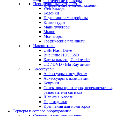
Оптические приводы
Периферийные устройства
Кулеры и системы охлаждения
Web-камеры
Колонки
Наушники и микрофоны
Клавиатуры
Манипуляторы
Мыши
Мониторы
Графические планшеты
Накопители
USB Flash Drive
Внешние HDD/SSD
Карты памяти, Card reader
CD / DVD / Blu-Ray диски
Аксессуары
Аксессуары к ноутбукам
Аскессуары к планшетам
Коврики
Селекторы принтеров, переключатели,
разветвители сигнала
Шлейфы, кабели
Переходники
Крепления для мониторов
Серверы и сетевое оборудование
Серверы и комплектующие