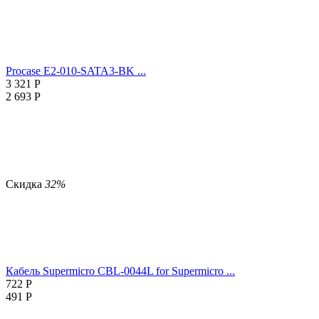
Procase E2-010-SATA3-BK ...
3 321
Р
2 693
Р
Скидка
32%
Кабель Supermicro CBL-0044L for Supermicro ...
722
Р
491
Р