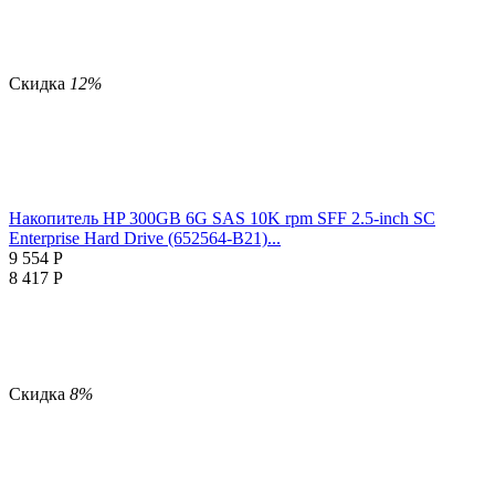
Скидка
12%
Накопитель HP 300GB 6G SAS 10K rpm SFF 2.5-inch SC
Enterprise Hard Drive (652564-B21)...
9 554
Р
8 417
Р
Скидка
8%