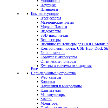
Моноблоки
Ноутбуки
Планшеты
Комплектующие
Процессоры
Материнские платы
Модули Памяти
Видеокарты
SSD-накопители
Винчестеры
Внешние контейнеры для HDD, Mobile r
Контроллеры, порты, USB-Hub, Dock Sta
Блоки питания
Корпуса и акссесуары
Оптические приводы
Кулеры и системы охлаждения
Еще
Периферийные устройства
Web-камеры
Колонки
Наушники и микрофоны
Клавиатуры
Манипуляторы
Мыши
Мониторы
Графические планшеты