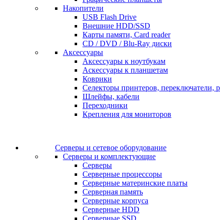
Накопители
USB Flash Drive
Внешние HDD/SSD
Карты памяти, Card reader
CD / DVD / Blu-Ray диски
Аксессуары
Аксессуары к ноутбукам
Аскессуары к планшетам
Коврики
Селекторы принтеров, переключатели, р
Шлейфы, кабели
Переходники
Крепления для мониторов
Серверы и сетевое оборудование
Серверы и комплектующие
Серверы
Серверные процессоры
Серверные материнские платы
Серверная память
Серверные корпуса
Серверные HDD
Серверные SSD