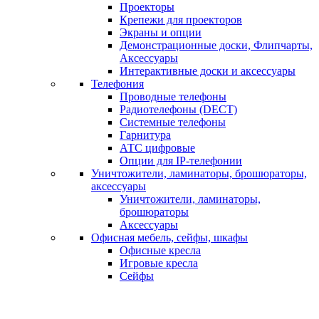
Проекторы
Крепежи для проекторов
Экраны и опции
Демонстрационные доски, Флипчарты,
Аксессуары
Интерактивные доски и аксессуары
Телефония
Проводные телефоны
Радиотелефоны (DECT)
Системные телефоны
Гарнитура
АТС цифровые
Опции для IP-телефонии
Уничтожители, ламинаторы, брошюраторы,
аксессуары
Уничтожители, ламинаторы,
брошюраторы
Аксессуары
Офисная мебель, сейфы, шкафы
Офисные кресла
Игровые кресла
Сейфы