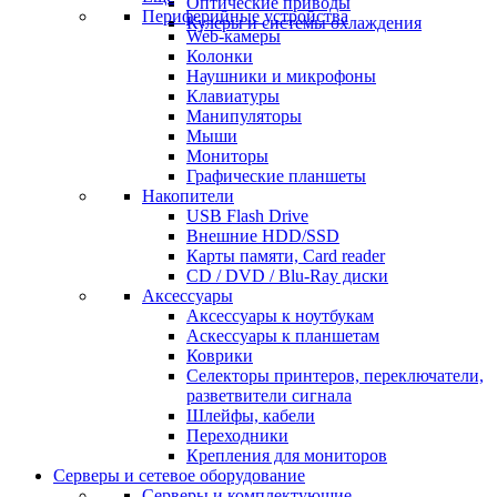
Оптические приводы
Периферийные устройства
Кулеры и системы охлаждения
Web-камеры
Колонки
Наушники и микрофоны
Клавиатуры
Манипуляторы
Мыши
Мониторы
Графические планшеты
Накопители
USB Flash Drive
Внешние HDD/SSD
Карты памяти, Card reader
CD / DVD / Blu-Ray диски
Аксессуары
Аксессуары к ноутбукам
Аскессуары к планшетам
Коврики
Селекторы принтеров, переключатели,
разветвители сигнала
Шлейфы, кабели
Переходники
Крепления для мониторов
Серверы и сетевое оборудование
Серверы и комплектующие