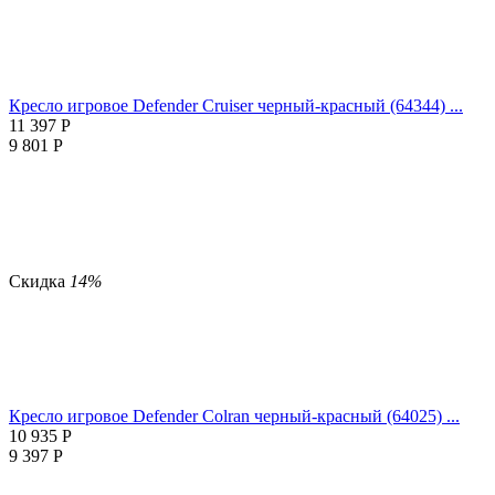
Кресло игровое Defender Cruiser черный-красный (64344) ...
11 397
Р
9 801
Р
Скидка
14%
Кресло игровое Defender Colran черный-красный (64025) ...
10 935
Р
9 397
Р