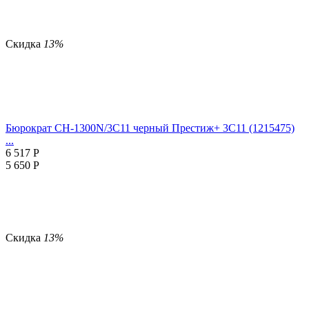
Скидка
13%
Бюрократ CH-1300N/3C11 черный Престиж+ 3C11 (1215475)
...
6 517
Р
5 650
Р
Скидка
13%