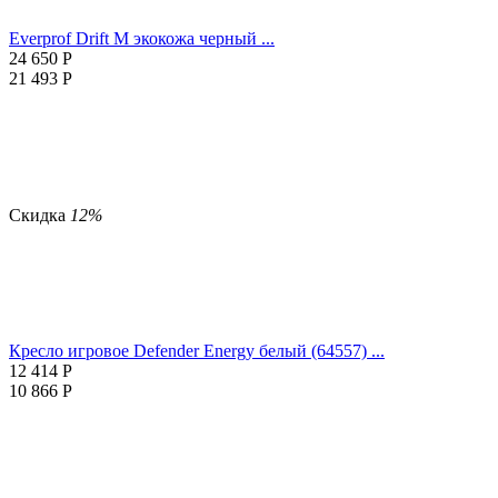
Everprof Drift M экокожа черный ...
24 650
Р
21 493
Р
Скидка
12%
Кресло игровое Defender Energy белый (64557) ...
12 414
Р
10 866
Р