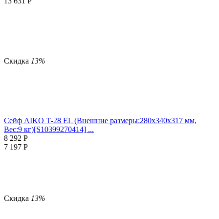
13 631
Р
Скидка
13%
Сейф AIKO Т-28 EL (Внешние размеры:280х340х317 мм,
Вес:9 кг)[S10399270414] ...
8 292
Р
7 197
Р
Скидка
13%