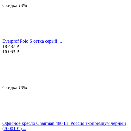
Скидка
13%
Everprof Polo S сетка серый ...
18 487
Р
16 063
Р
Скидка
13%
Офисное кресло Chairman 480 LT Россия экопремиум черный
(7000191) ...