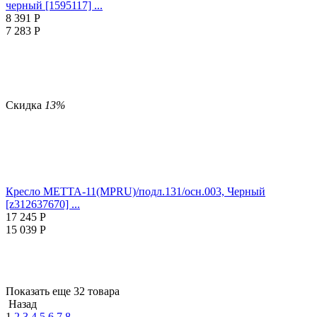
черный [1595117] ...
8 391
Р
7 283
Р
Скидка
13%
Кресло МЕТТА-11(MPRU)/подл.131/осн.003, Черный
[z312637670] ...
17 245
Р
15 039
Р
Показать еще 32 товара
Назад
1
2
3
4
5
6
7
8