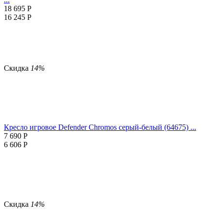
18 695
Р
16 245
Р
Скидка
14%
Кресло игровое Defender Chromos серый-белый (64675) ...
7 690
Р
6 606
Р
Скидка
14%