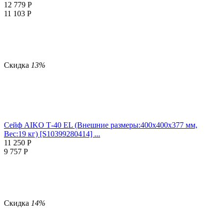
12 779
Р
11 103
Р
Скидка
13%
Сейф AIKO Т-40 EL (Внешние размеры:400х400х377 мм,
Вес:19 кг) [S10399280414] ...
11 250
Р
9 757
Р
Скидка
14%