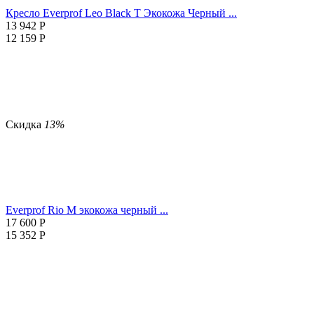
Кресло Everprof Leo Black T Экокожа Черный ...
13 942
Р
12 159
Р
Скидка
13%
Everprof Rio M экокожа черный ...
17 600
Р
15 352
Р