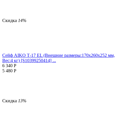
Скидка
14%
Сейф AIKO Т-17 EL (Внешние размеры:170х260х252 мм,
Вес:4 кг) [S10399250414] ...
6 340
Р
5 480
Р
Скидка
13%