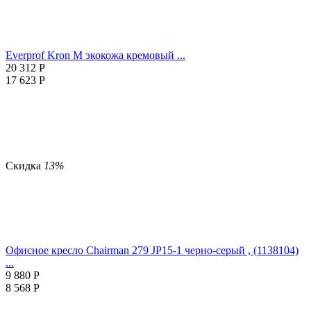
Everprof Kron M экокожа кремовый ...
20 312
Р
17 623
Р
Скидка
13%
Офисное кресло Chairman 279 JP15-1 черно-серый , (1138104)
...
9 880
Р
8 568
Р