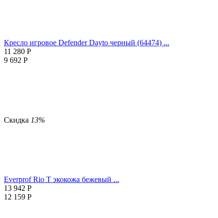
Кресло игровое Defender Dayto черный (64474) ...
11 280
Р
9 692
Р
Скидка
13%
Everprof Rio T экокожа бежевый ...
13 942
Р
12 159
Р