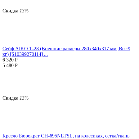
Скидка
13%
Сейф AIKO Т-28 (Внешние размеры:280х340х317 мм ,Вес:9
кг) [S10399270114] ...
6 320
Р
5 480
Р
Скидка
13%
Кресло Бюрократ CH-695NLTSL, на колесиках, сетка/ткань,