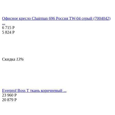
Офисное кресло Chairman 696 Россия TW-04 серый (7004042)
...
6 715
Р
5 824
Р
Скидка
13%
Everprof Boss Т ткань коричневый ...
23 960
Р
20 879
Р