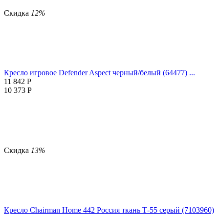
Скидка
12%
Кресло игровое Defender Aspect черный/белый (64477) ...
11 842
Р
10 373
Р
Скидка
13%
Кресло Chairman Home 442 Россия ткань Т-55 серый (7103960)
...