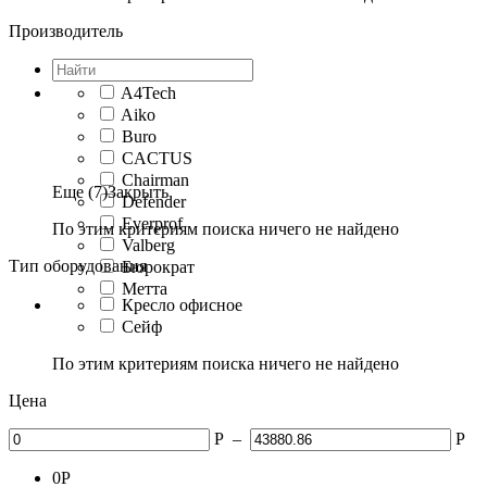
Производитель
A4Tech
Aiko
Buro
CACTUS
Chairman
Еще (7)
Закрыть
Defender
Everprof
По этим критериям поиска ничего не найдено
Valberg
Тип оборудования
Бюрократ
Метта
Кресло офисное
Сейф
По этим критериям поиска ничего не найдено
Цена
Р
–
Р
0
Р