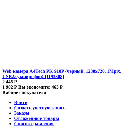
Web-камера A4Tech PK-910P {черный, 1280x720, 1Mpix,
USB2.0, микрофон} [1193308]
2 445
Р
1 982
Р
Вы экономите:
463
Р
Кабинет покупателя
Войти
Создать учетную запись
Заказы
Отложенные товары
Список сравнения