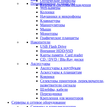
Оптические приводы
Периферийные устройства
Кулеры и системы охлаждения
Web-камеры
Колонки
Наушники и микрофоны
Клавиатуры
Манипуляторы
Мыши
Мониторы
Графические планшеты
Накопители
USB Flash Drive
Внешние HDD/SSD
Карты памяти, Card reader
CD / DVD / Blu-Ray диски
Аксессуары
Аксессуары к ноутбукам
Аскессуары к планшетам
Коврики
Селекторы принтеров, переключатели,
разветвители сигнала
Шлейфы, кабели
Переходники
Крепления для мониторов
Серверы и сетевое оборудование
Серверы и комплектующие