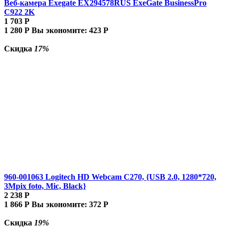
Веб-камера Exegate EX294578RUS ExeGate BusinessPro
C922 2K
1 703
Р
1 280
Р
Вы экономите:
423
Р
Скидка
17%
960-001063 Logitech HD Webcam C270, {USB 2.0, 1280*720,
3Mpix foto, Mic, Black}
2 238
Р
1 866
Р
Вы экономите:
372
Р
Скидка
19%