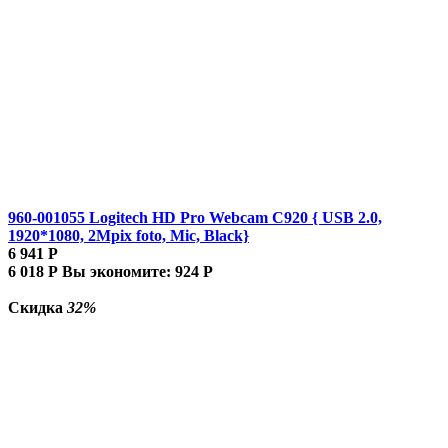
960-001055 Logitech HD Pro Webcam C920 { USB 2.0,
1920*1080, 2Mpix foto, Mic, Black}
6 941
Р
6 018
Р
Вы экономите:
924
Р
Скидка
32%