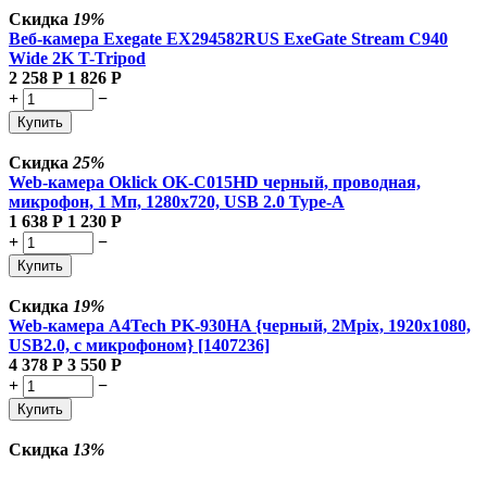
Скидка
19%
Веб-камера Exegate EX294582RUS ExeGate Stream C940
Wide 2K T-Tripod
2 258
Р
1 826
Р
+
−
Купить
Скидка
25%
Web-камера Oklick OK-C015HD черный, проводная,
микрофон, 1 Мп, 1280x720, USB 2.0 Type-A
1 638
Р
1 230
Р
+
−
Купить
Скидка
19%
Web-камера A4Tech PK-930HA {черный, 2Mpix, 1920x1080,
USB2.0, с микрофоном} [1407236]
4 378
Р
3 550
Р
+
−
Купить
Скидка
13%