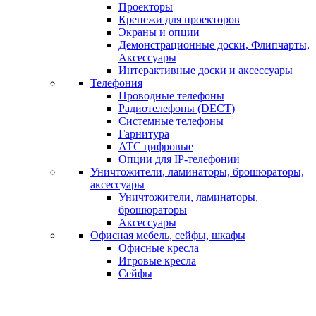
Проекторы
Крепежи для проекторов
Экраны и опции
Демонстрационные доски, Флипчарты,
Аксессуары
Интерактивные доски и аксессуары
Телефония
Проводные телефоны
Радиотелефоны (DECT)
Системные телефоны
Гарнитура
АТС цифровые
Опции для IP-телефонии
Уничтожители, ламинаторы, брошюраторы,
аксессуары
Уничтожители, ламинаторы,
брошюраторы
Аксессуары
Офисная мебель, сейфы, шкафы
Офисные кресла
Игровые кресла
Сейфы