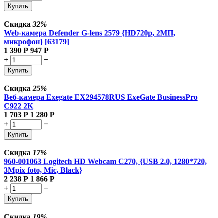
Купить
Скидка
32%
Web-камера Defender G-lens 2579 {HD720p, 2МП,
микрофон} [63179]
1 390
Р
947
Р
+
−
Купить
Скидка
25%
Веб-камера Exegate EX294578RUS ExeGate BusinessPro
C922 2K
1 703
Р
1 280
Р
+
−
Купить
Скидка
17%
960-001063 Logitech HD Webcam C270, {USB 2.0, 1280*720,
3Mpix foto, Mic, Black}
2 238
Р
1 866
Р
+
−
Купить
Скидка
19%