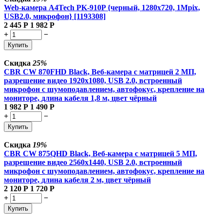
Web-камера A4Tech PK-910P {черный, 1280x720, 1Mpix,
USB2.0, микрофон} [1193308]
2 445
Р
1 982
Р
+
−
Купить
Скидка
25%
CBR CW 870FHD Black, Веб-камера с матрицей 2 МП,
разрешение видео 1920х1080, USB 2.0, встроенный
микрофон с шумоподавлением, автофокус, крепление на
мониторе, длина кабеля 1,8 м, цвет чёрный
1 982
Р
1 490
Р
+
−
Купить
Скидка
19%
CBR CW 875QHD Black, Веб-камера с матрицей 5 МП,
разрешение видео 2560х1440, USB 2.0, встроенный
микрофон с шумоподавлением, автофокус, крепление на
мониторе, длина кабеля 2 м, цвет чёрный
2 120
Р
1 720
Р
+
−
Купить