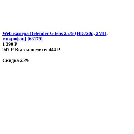
Web-камера Defender G-lens 2579 {HD720p, 2МП,
микрофон} [63179]
1 390
Р
947
Р
Вы экономите:
444
Р
Скидка
25%