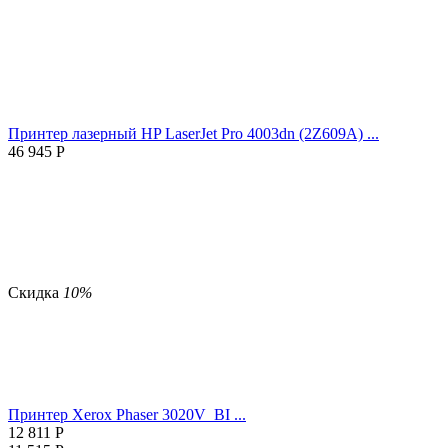
Принтер лазерный HP LaserJet Pro 4003dn (2Z609A) ...
46 945
Р
Скидка
10%
Принтер Xerox Phaser 3020V_BI ...
12 811
Р