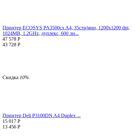
Принтер ECOSYS PA3500cx A4, 35стр/мин, 1200x1200 dpi,
1024MB, 1.2GHz, дуплекс, 600 ли...
47 578
Р
43 728
Р
Скидка
10%
Принтер Deli P3100DN A4 Duplex ...
15 017
Р
13 456
Р