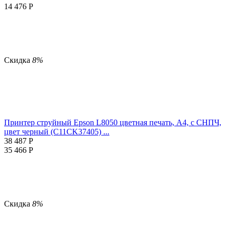
14 476
Р
Скидка
8%
Принтер струйный Epson L8050 цветная печать, A4, с СНПЧ,
цвет черный (C11CK37405) ...
38 487
Р
35 466
Р
Скидка
8%