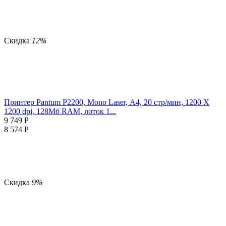
Скидка
12%
Принтер Pantum P2200, Mono Laser, А4, 20 стр/мин, 1200 X
1200 dpi, 128Мб RAM, лоток 1...
9 749
Р
8 574
Р
Скидка
9%