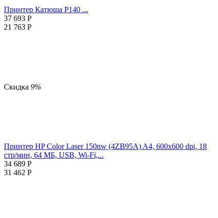
Принтер Катюша P140 ...
37 693
Р
21 763
Р
Скидка
9%
Принтер HP Color Laser 150nw (4ZB95A) A4, 600x600 dpi, 18
стр/мин, 64 МБ, USB, Wi-Fi,...
34 689
Р
31 462
Р