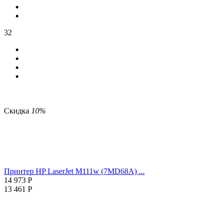
32
Скидка
10%
Принтер HP LaserJet M111w (7MD68A) ...
14 973
Р
13 461
Р