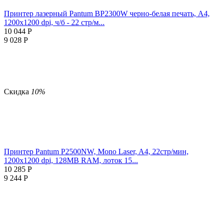
Принтер лазерный Pantum BP2300W черно-белая печать, A4,
1200x1200 dpi, ч/б - 22 стр/м...
10 044
Р
9 028
Р
Скидка
10%
Принтер Pantum P2500NW, Mono Laser, A4, 22стр/мин,
1200x1200 dpi, 128MB RAM, лоток 15...
10 285
Р
9 244
Р