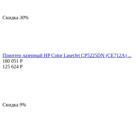
Скидка
30%
Принтер лазерный HP Color LaserJet CP5225DN (CE712A) ...
180 051
Р
125 624
Р
Скидка
9%