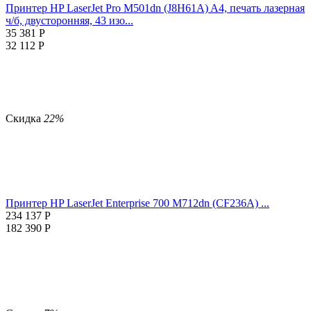
Принтер HP LaserJet Pro M501dn (J8H61A) A4, печать лазерная
ч/б, двусторонняя, 43 изо...
35 381
Р
32 112
Р
Скидка
22%
Принтер HP LaserJet Enterprise 700 M712dn (CF236A) ...
234 137
Р
182 390
Р