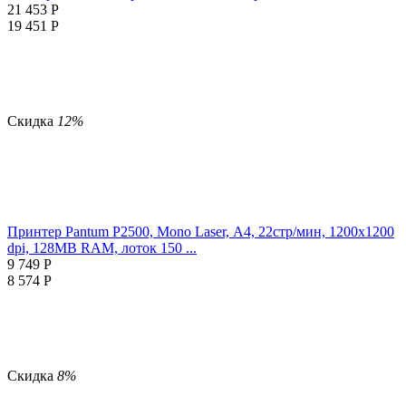
21 453
Р
19 451
Р
Скидка
12%
Принтер Pantum P2500, Mono Laser, А4, 22стр/мин, 1200x1200
dpi, 128MB RAM, лоток 150 ...
9 749
Р
8 574
Р
Скидка
8%