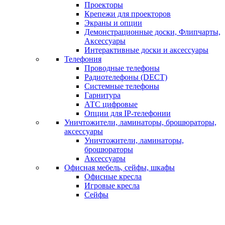
Проекторы
Крепежи для проекторов
Экраны и опции
Демонстрационные доски, Флипчарты,
Аксессуары
Интерактивные доски и аксессуары
Телефония
Проводные телефоны
Радиотелефоны (DECT)
Системные телефоны
Гарнитура
АТС цифровые
Опции для IP-телефонии
Уничтожители, ламинаторы, брошюраторы,
аксессуары
Уничтожители, ламинаторы,
брошюраторы
Аксессуары
Офисная мебель, сейфы, шкафы
Офисные кресла
Игровые кресла
Сейфы