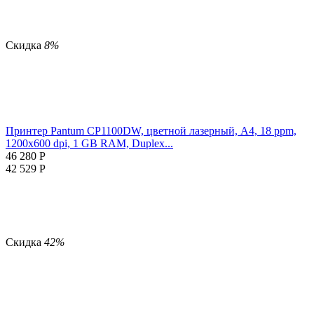
Скидка
8%
Принтер Pantum CP1100DW, цветной лазерный, A4, 18 ppm,
1200x600 dpi, 1 GB RAM, Duplex...
46 280
Р
42 529
Р
Скидка
42%