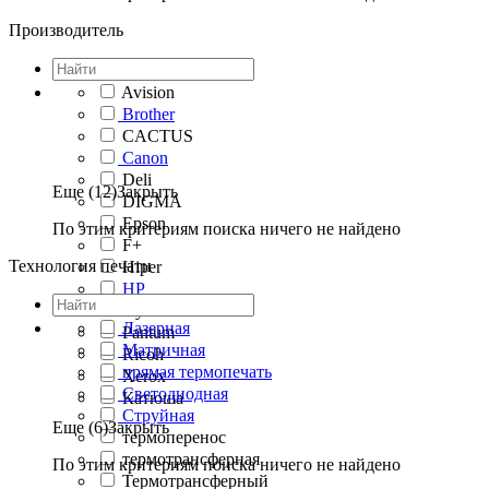
Производитель
Avision
Brother
CACTUS
Canon
Deli
Еще (12)
Закрыть
DIGMA
Epson
По этим критериям поиска ничего не найдено
F+
Технология печати
Hiper
HP
Kyocera
Лазерная
Pantum
Матричная
Ricoh
прямая термопечать
Xerox
Светодиодная
Катюша
Струйная
Еще (6)
Закрыть
термоперенос
термотрансферная
По этим критериям поиска ничего не найдено
Термотрансферный