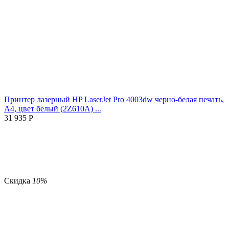
Принтер лазерный HP LaserJet Pro 4003dw черно-белая печать,
A4, цвет белый (2Z610A) ...
31 935
Р
Скидка
10%