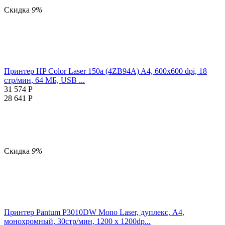
Скидка
9%
Принтер HP Color Laser 150a (4ZB94A) A4, 600x600 dpi, 18
стр/мин, 64 МБ, USB ...
31 574
Р
28 641
Р
Скидка
9%
Принтер Pantum P3010DW Mono Laser, дуплекс, A4,
монохромный, 30стр/мин, 1200 х 1200dp...