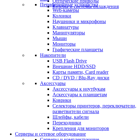
Оптические приводы
Периферийные устройства
Кулеры и системы охлаждения
Web-камеры
Колонки
Наушники и микрофоны
Клавиатуры
Манипуляторы
Мыши
Мониторы
Графические планшеты
Накопители
USB Flash Drive
Внешние HDD/SSD
Карты памяти, Card reader
CD / DVD / Blu-Ray диски
Аксессуары
Аксессуары к ноутбукам
Аскессуары к планшетам
Коврики
Селекторы принтеров, переключатели,
разветвители сигнала
Шлейфы, кабели
Переходники
Крепления для мониторов
Серверы и сетевое оборудование
Серверы и комплектующие