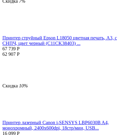
Скидка
7%
Принтер струйный Epson L18050 цветная печать, A3, с
СНПЧ, цвет черный (C11CK38403) ...
67 739
Р
62 907
Р
Скидка
10%
Принтер лазерный Canon i-SENSYS LBP6030B A4,
монохромный, 2400x600dpi, 18стр/мин, USB...
16 099
Р