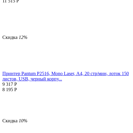
11 515
Р
Скидка
12%
Принтер Pantum P2516, Mono Laser, А4, 20 стр/мин, лоток 150
листов, USB, черный корпу...
9 317
Р
8 195
Р
Скидка
10%