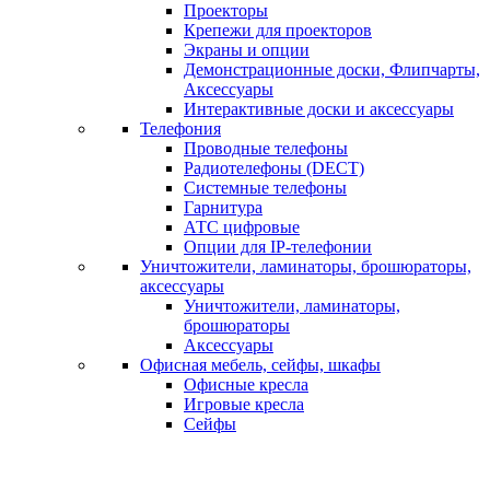
Проекторы
Крепежи для проекторов
Экраны и опции
Демонстрационные доски, Флипчарты,
Аксессуары
Интерактивные доски и аксессуары
Телефония
Проводные телефоны
Радиотелефоны (DECT)
Системные телефоны
Гарнитура
АТС цифровые
Опции для IP-телефонии
Уничтожители, ламинаторы, брошюраторы,
аксессуары
Уничтожители, ламинаторы,
брошюраторы
Аксессуары
Офисная мебель, сейфы, шкафы
Офисные кресла
Игровые кресла
Сейфы