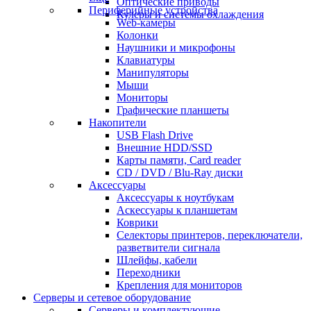
Оптические приводы
Периферийные устройства
Кулеры и системы охлаждения
Web-камеры
Колонки
Наушники и микрофоны
Клавиатуры
Манипуляторы
Мыши
Мониторы
Графические планшеты
Накопители
USB Flash Drive
Внешние HDD/SSD
Карты памяти, Card reader
CD / DVD / Blu-Ray диски
Аксессуары
Аксессуары к ноутбукам
Аскессуары к планшетам
Коврики
Селекторы принтеров, переключатели,
разветвители сигнала
Шлейфы, кабели
Переходники
Крепления для мониторов
Серверы и сетевое оборудование
Серверы и комплектующие