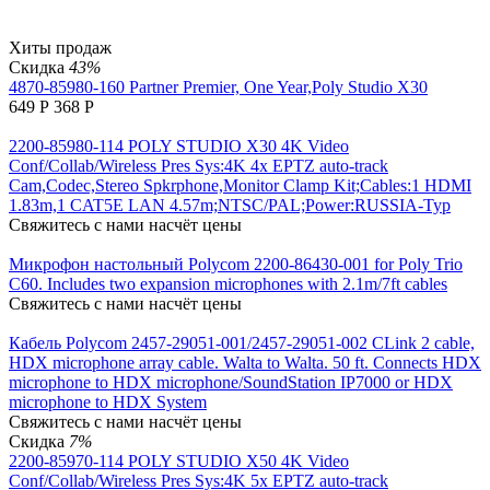
Хиты продаж
Скидка
43%
4870-85980-160 Partner Premier, One Year,Poly Studio X30
649
Р
368
Р
2200-85980-114 POLY STUDIO X30 4K Video
Conf/Collab/Wireless Pres Sys:4K 4x EPTZ auto-track
Cam,Codec,Stereo Spkrphone,Monitor Clamp Kit;Cables:1 HDMI
1.83m,1 CAT5E LAN 4.57m;NTSC/PAL;Power:RUSSIA-Typ
Свяжитесь с нами насчёт цены
Микрофон настольный Polycom 2200-86430-001 for Poly Trio
C60. Includes two expansion microphones with 2.1m/7ft cables
Свяжитесь с нами насчёт цены
Кабель Polycom 2457-29051-001/2457-29051-002 CLink 2 cable,
HDX microphone array cable. Walta to Walta. 50 ft. Connects HDX
microphone to HDX microphone/SoundStation IP7000 or HDX
microphone to HDX System
Свяжитесь с нами насчёт цены
Скидка
7%
2200-85970-114 POLY STUDIO X50 4K Video
Conf/Collab/Wireless Pres Sys:4K 5x EPTZ auto-track