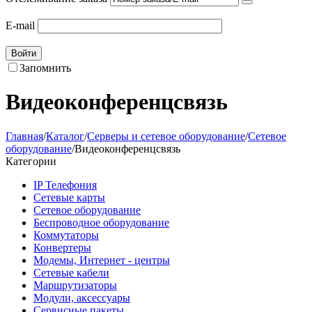
E-mail
Войти
Запомнить
Видеоконференцсвязь
Главная
/
Каталог
/
Серверы и сетевое оборудование
/
Сетевое
оборудование
/
Видеоконференцсвязь
Категории
IP Телефония
Сетевые карты
Сетевое оборудование
Беспроводное оборудование
Коммутаторы
Конвертеры
Модемы, Интернет - центры
Сетевые кабели
Маршрутизаторы
Модули, аксессуары
Сервисные пакеты