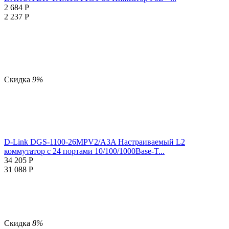
2 684
Р
2 237
Р
Скидка
9%
D-Link DGS-1100-26MPV2/A3A Настраиваемый L2
коммутатор с 24 портами 10/100/1000Base-T...
34 205
Р
31 088
Р
Скидка
8%