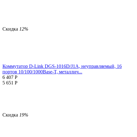
Скидка
12%
Коммутатор D-Link DGS-1016D/J1A, неуправляемый, 16
портов 10/100/1000Base-T, металлич...
6 407
Р
5 651
Р
Скидка
19%