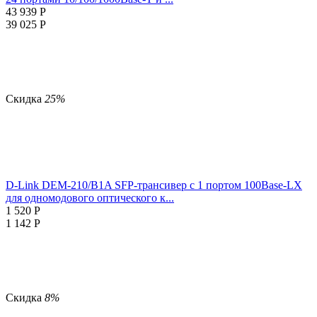
43 939
Р
39 025
Р
Скидка
25%
D-Link DEM-210/B1A SFP-трансивер с 1 портом 100Base-LX
для одномодового оптического к...
1 520
Р
1 142
Р
Скидка
8%