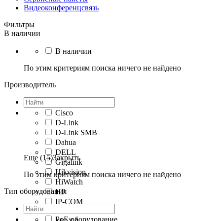
Видеоконференцсвязь
Фильтры
В наличии
В наличии
По этим критериям поиска ничего не найдено
Производитель
Cisco
D-Link
D-Link SMB
Dahua
DELL
Еще (15)
Закрыть
Gigalink
Hikvision
По этим критериям поиска ничего не найдено
HiWatch
Тип оборудования
HP
IP-COM
JUST
PoE оборудование