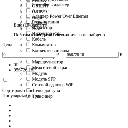
MOXA
Powerline - адаптер
ORIENT
Адаптер
ORIGO
Адаптер Power Over Ethernet
Ruijie
Блок питания
Ubiquiti
Еще (15)
Закрыть
Инжектор
Zyxel
Инжектор PoE
Ангстрем Телеком
По этим критериям поиска ничего не найдено
Кабель
Цена
Коммутатор
Конвертер сигнала
Р
–
Р
Контроллер
Маршрутизатор
0
Р
Межсетевой экран
956726.18
Р
Модуль
Модуль SFP
Сетевой адаптер WiFi
Сортировать по:
Точка доступа
Популярные выше
Трансивер