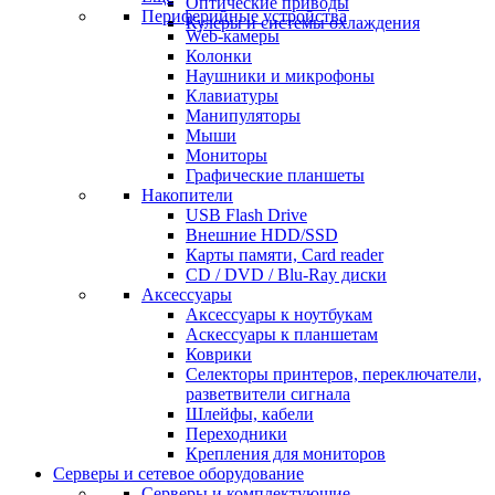
Оптические приводы
Периферийные устройства
Кулеры и системы охлаждения
Web-камеры
Колонки
Наушники и микрофоны
Клавиатуры
Манипуляторы
Мыши
Мониторы
Графические планшеты
Накопители
USB Flash Drive
Внешние HDD/SSD
Карты памяти, Card reader
CD / DVD / Blu-Ray диски
Аксессуары
Аксессуары к ноутбукам
Аскессуары к планшетам
Коврики
Селекторы принтеров, переключатели,
разветвители сигнала
Шлейфы, кабели
Переходники
Крепления для мониторов
Серверы и сетевое оборудование
Серверы и комплектующие