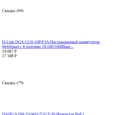
Скидка
10%
D-Link DGS-1210-10P/F3A Настраиваемый коммутатор
WebSmart с 8 портами 10/100/1000Base...
19 087
Р
17 188
Р
Скидка
17%
DAHUA DH-TAM1GT1GT-30 Инжектор PoE+ ...