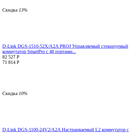
Скидка
13%
D-Link DGS-1510-52X/A2A PROJ Управляемый стекируемый
коммутатор SmartPro с 48 портами...
82 527
Р
71 814
Р
Скидка
10%
D-Link DGS-1100-24V2/A2A Настраиваемый L2 коммутатор c