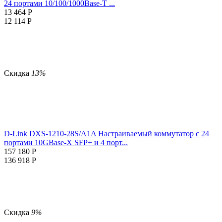
24 портами 10/100/1000Base-T ...
13 464
Р
12 114
Р
Скидка
13%
D-Link DXS-1210-28S/A1A Настраиваемый коммутатор с 24
портами 10GBase-X SFP+ и 4 порт...
157 180
Р
136 918
Р
Скидка
9%