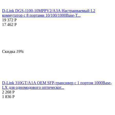
D-Link DGS-1100-10MPPV2/A3A Настраиваемый L2
коммутатор с 8 портами 10/100/1000Base-T...
19 372
Р
17 462
Р
Скидка
19%
D-Link 310GT/A1A OEM SFP-трансивер с 1 портом 1000Base-
LX для одномодового оптическог...
2 268
Р
1 836
Р