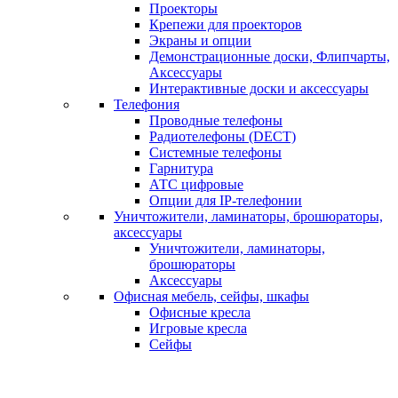
Проекторы
Крепежи для проекторов
Экраны и опции
Демонстрационные доски, Флипчарты,
Аксессуары
Интерактивные доски и аксессуары
Телефония
Проводные телефоны
Радиотелефоны (DECT)
Системные телефоны
Гарнитура
АТС цифровые
Опции для IP-телефонии
Уничтожители, ламинаторы, брошюраторы,
аксессуары
Уничтожители, ламинаторы,
брошюраторы
Аксессуары
Офисная мебель, сейфы, шкафы
Офисные кресла
Игровые кресла
Сейфы