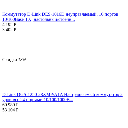
Коммутатор D-Link DES-1016D неуправляемый, 16 портов
10/100Base-TX, настольный/стоечн...
4 195
Р
3 402
Р
Скидка
13%
D-Link DGS-1250-28XMP/A1A Настраиваемый коммутатор 2
уровня с 24 портами 10/100/1000B...
60 989
Р
53 104
Р