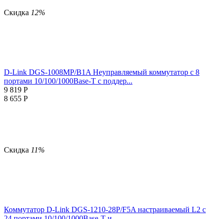
Скидка
12%
D-Link DGS-1008MP/B1A Неуправляемый коммутатор с 8
портами 10/100/1000Base-T с поддер...
9 819
Р
8 655
Р
Скидка
11%
Коммутатор D-Link DGS-1210-28P/F5A настраиваемый L2 с
24 портами 10/100/1000Base-T и ...