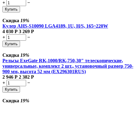
+
−
Купить
Скидка
19%
Кулер AHS-S10090 LGA4189, 1U, H/S, 165~220W
4 030
Р
3 269
Р
+
−
Купить
Скидка
19%
Рельсы ExeGate RK-1000/RK-750-30" телескопические,
универсальные, комплект 2 шт., установочный размер 750-
900 мм, высота 52 мм (EX296301RUS)
2 946
Р
2 382
Р
+
−
Купить
Скидка
19%