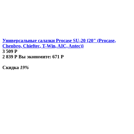
Универсальные салазки Procase SU-20 {20" (Procase,
Chenbro, Chieftec, T-Win, AIC, Antec)}
3 509
Р
2 839
Р
Вы экономите:
671
Р
Скидка
19%