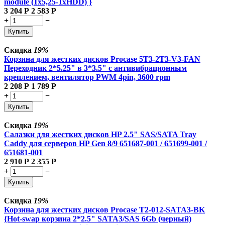
module (1x5,25-1xHDD) }
3 204
Р
2 583
Р
+
−
Купить
Скидка
19%
Корзина для жестких дисков Procase 5T3-2T3-V3-FAN
Переходник 2*5.25" в 3*3.5" с антивибрационным
креплением, вентилятор PWM 4pin, 3600 rpm
2 208
Р
1 789
Р
+
−
Купить
Скидка
19%
Салазки для жестких дисков HP 2.5" SAS/SATA Tray
Caddy для серверов HP Gen 8/9 651687-001 / 651699-001 /
651681-001
2 910
Р
2 355
Р
+
−
Купить
Скидка
19%
Корзина для жестких дисков Procase T2-012-SATA3-BK
{Hot-swap корзина 2*2.5" SATA3/SAS 6Gb (черный)