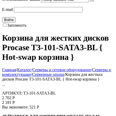
E-mail
Войти
Запомнить
Корзина для жестких дисков
Procase T3-101-SATA3-BL {
Hot-swap корзина }
Главная
/
Каталог
/
Серверы и сетевое оборудование
/
Серверы и
комплектующие
/
Серверные опции
/
Корзина для жестких
дисков Procase T3-101-SATA3-BL { Hot-swap корзина }
АРТИКУЛ:
T3-101-SATA3-BL
2 702
Р
2 181
Р
Вы экономите:
521
Р