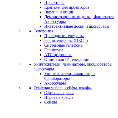
Проекторы
Крепежи для проекторов
Экраны и опции
Демонстрационные доски, Флипчарты,
Аксессуары
Интерактивные доски и аксессуары
Телефония
Проводные телефоны
Радиотелефоны (DECT)
Системные телефоны
Гарнитура
АТС цифровые
Опции для IP-телефонии
Уничтожители, ламинаторы, брошюраторы,
аксессуары
Уничтожители, ламинаторы,
брошюраторы
Аксессуары
Офисная мебель, сейфы, шкафы
Офисные кресла
Игровые кресла
Сейфы