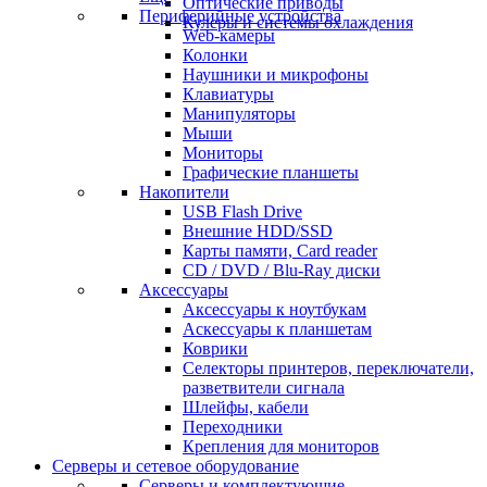
Оптические приводы
Периферийные устройства
Кулеры и системы охлаждения
Web-камеры
Колонки
Наушники и микрофоны
Клавиатуры
Манипуляторы
Мыши
Мониторы
Графические планшеты
Накопители
USB Flash Drive
Внешние HDD/SSD
Карты памяти, Card reader
CD / DVD / Blu-Ray диски
Аксессуары
Аксессуары к ноутбукам
Аскессуары к планшетам
Коврики
Селекторы принтеров, переключатели,
разветвители сигнала
Шлейфы, кабели
Переходники
Крепления для мониторов
Серверы и сетевое оборудование
Серверы и комплектующие