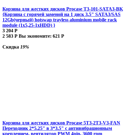
Корзина для жестких дисков Procase T3-101-SATA3-BK
{Корзина с горячей заменой на 1 диск 3.5" SATA3/SAS
12Gb(черный) hotswap trayless aluminium mobile rack
module (1x5,25-1xHDD) }
3 204
Р
2 583
Р
Вы экономите:
621
Р
Скидка
19%
Корзина для жестких дисков Procase 5T3-2T3-V3-FAN
Переходник 2*5.25" в 3*3.5" с антивибрационным
креплением, вентилятор PWM 4pin, 3600 rpm