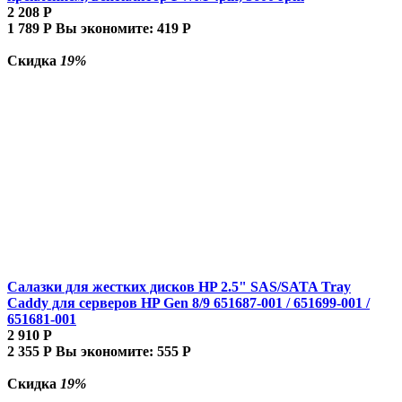
2 208
Р
1 789
Р
Вы экономите:
419
Р
Скидка
19%
Салазки для жестких дисков HP 2.5" SAS/SATA Tray
Caddy для серверов HP Gen 8/9 651687-001 / 651699-001 /
651681-001
2 910
Р
2 355
Р
Вы экономите:
555
Р
Скидка
19%