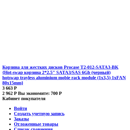
Корзина для жестких дисков Procase T2-012-SATA3-BK
{Hot-swap корзина 2*2.5" SATA3/SAS 6Gb (черный)
hotswap trayless aluminium mobie rack module (1x3,5) 1xFAN
80x15mm}
3 663
Р
2 962
Р
Вы экономите:
700
Р
Кабинет покупателя
Войти
Создать учетную запись
Заказы
Отложенные товары
Список сравнения