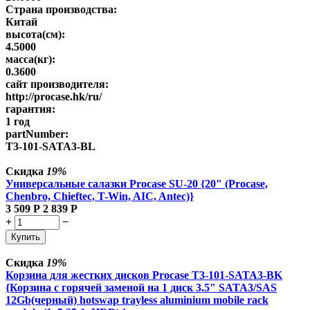
Страна производства:
Китай
высота(см):
4.5000
масса(кг):
0.3600
сайт производителя:
http://procase.hk/ru/
гарантия:
1 год
partNumber:
T3-101-SATA3-BL
Скидка
19%
Универсальные салазки Procase SU-20 {20" (Procase,
Chenbro, Chieftec, T-Win, AIC, Antec)}
3 509
Р
2 839
Р
+
−
Купить
Скидка
19%
Корзина для жестких дисков Procase T3-101-SATA3-BK
{Корзина с горячей заменой на 1 диск 3.5" SATA3/SAS
12Gb(черный) hotswap trayless aluminium mobile rack