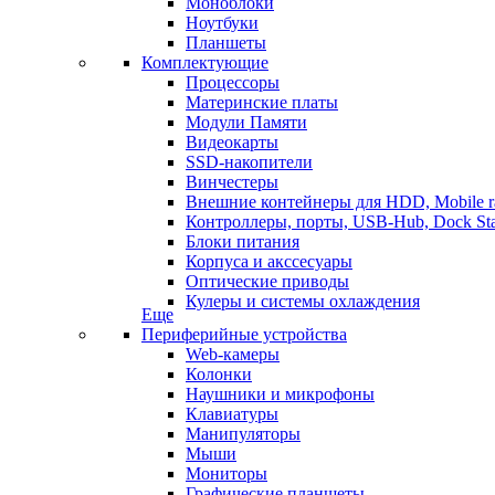
Моноблоки
Ноутбуки
Планшеты
Комплектующие
Процессоры
Материнские платы
Модули Памяти
Видеокарты
SSD-накопители
Винчестеры
Внешние контейнеры для HDD, Mobile r
Контроллеры, порты, USB-Hub, Dock Sta
Блоки питания
Корпуса и акссесуары
Оптические приводы
Кулеры и системы охлаждения
Еще
Периферийные устройства
Web-камеры
Колонки
Наушники и микрофоны
Клавиатуры
Манипуляторы
Мыши
Мониторы
Графические планшеты