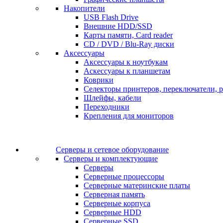
Накопители
USB Flash Drive
Внешние HDD/SSD
Карты памяти, Card reader
CD / DVD / Blu-Ray диски
Аксессуары
Аксессуары к ноутбукам
Аскессуары к планшетам
Коврики
Селекторы принтеров, переключатели, р
Шлейфы, кабели
Переходники
Крепления для мониторов
Серверы и сетевое оборудование
Серверы и комплектующие
Серверы
Серверные процессоры
Серверные материнские платы
Серверная память
Серверные корпуса
Серверные HDD
Серверные SSD