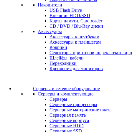
Накопители
USB Flash Drive
Внешние HDD/SSD
Карты памяти, Card reader
CD / DVD / Blu-Ray диски
Аксессуары
Аксессуары к ноутбукам
Аскессуары к планшетам
Коврики
Селекторы принтеров, переключатели, р
Шлейфы, кабели
Переходники
Крепления для мониторов
Серверы и сетевое оборудование
Серверы и комплектующие
Серверы
Серверные процессоры
Серверные материнские платы
Серверная память
Серверные корпуса
Серверные HDD
Серверные SSD