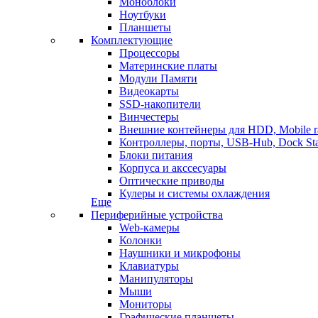
Моноблоки
Ноутбуки
Планшеты
Комплектующие
Процессоры
Материнские платы
Модули Памяти
Видеокарты
SSD-накопители
Винчестеры
Внешние контейнеры для HDD, Mobile r
Контроллеры, порты, USB-Hub, Dock Sta
Блоки питания
Корпуса и акссесуары
Оптические приводы
Кулеры и системы охлаждения
Еще
Периферийные устройства
Web-камеры
Колонки
Наушники и микрофоны
Клавиатуры
Манипуляторы
Мыши
Мониторы
Графические планшеты