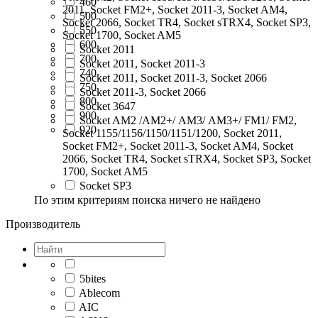
460
2011, Socket FM2+, Socket 2011-3, Socket AM4,
500
Socket 2066, Socket TR4, Socket sTRX4, Socket SP3,
550
Socket 1700, Socket AM5
600
Socket 2011
700
Socket 2011, Socket 2011-3
740
Socket 2011, Socket 2011-3, Socket 2066
750
Socket 2011-3, Socket 2066
800
Socket 3647
900
Socket AM2 /АМ2+/ АМ3/ AM3+/ FM1/ FM2,
920
Socket 1155/1156/1150/1151/1200, Socket 2011,
Socket FM2+, Socket 2011-3, Socket AM4, Socket
2066, Socket TR4, Socket sTRX4, Socket SP3, Socket
1700, Socket AM5
Socket SP3
По этим критериям поиска ничего не найдено
Производитель
5bites
Ablecom
AIC