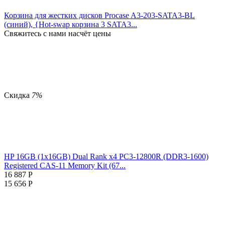
Корзина для жестких дисков Procase A3-203-SATA3-BL
(синий), {Hot-swap корзина 3 SATA3...
Свяжитесь с нами насчёт цены
Скидка
7%
HP 16GB (1x16GB) Dual Rank x4 PC3-12800R (DDR3-1600)
Registered CAS-11 Memory Kit (67...
16 887
Р
15 656
Р