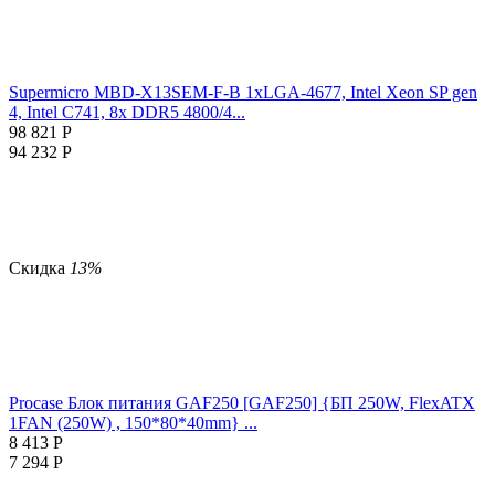
Supermicro MBD-X13SEM-F-B 1xLGA-4677, Intel Xeon SP gen
4, Intel C741, 8x DDR5 4800/4...
98 821
Р
94 232
Р
Скидка
13%
Procase Блок питания GAF250 [GAF250] {БП 250W, FlexATX
1FAN (250W) , 150*80*40mm} ...
8 413
Р
7 294
Р