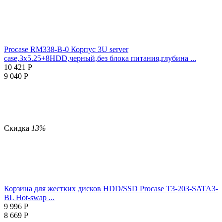
Procase RM338-B-0 Корпус 3U server
case,3x5.25+8HDD,черный,без блока питания,глубина ...
10 421
Р
9 040
Р
Скидка
13%
Корзина для жестких дисков HDD/SSD Procase T3-203-SATA3-
BL Hot-swap ...
9 996
Р
8 669
Р