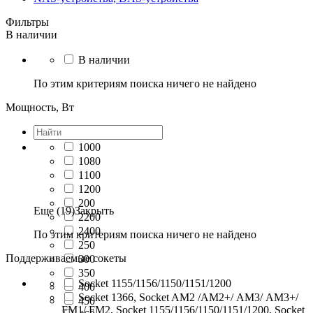
Фильтры
В наличии
В наличии
По этим критериям поиска ничего не найдено
Мощность, Вт
1000
1080
1100
1200
200
Еще (19)
Закрыть
2200
2400
По этим критериям поиска ничего не найдено
250
Поддерживаемые сокеты
300
350
Socket 1155/1156/1150/1151/1200
400
Socket 1366, Socket AM2 /АМ2+/ АМ3/ AM3+/
450
FM1/ FM2, Socket 1155/1156/1150/1151/1200, Socket