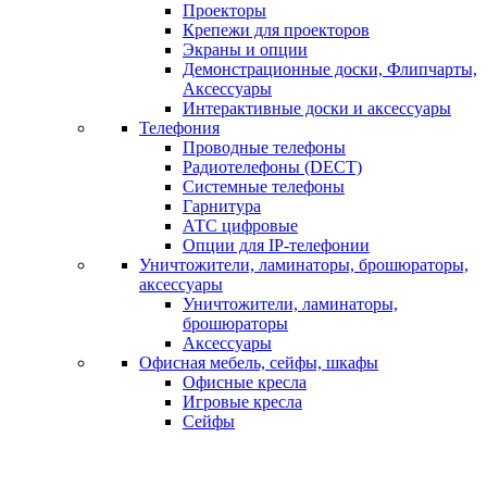
Проекторы
Крепежи для проекторов
Экраны и опции
Демонстрационные доски, Флипчарты,
Аксессуары
Интерактивные доски и аксессуары
Телефония
Проводные телефоны
Радиотелефоны (DECT)
Системные телефоны
Гарнитура
АТС цифровые
Опции для IP-телефонии
Уничтожители, ламинаторы, брошюраторы,
аксессуары
Уничтожители, ламинаторы,
брошюраторы
Аксессуары
Офисная мебель, сейфы, шкафы
Офисные кресла
Игровые кресла
Сейфы