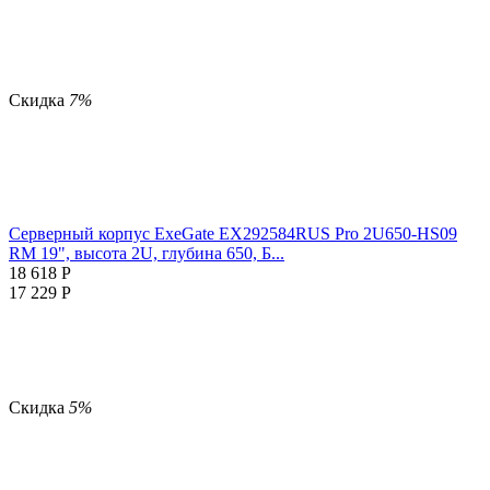
Скидка
7%
Серверный корпус ExeGate EX292584RUS Pro 2U650-HS09
RM 19", высота 2U, глубина 650, Б...
18 618
Р
17 229
Р
Скидка
5%