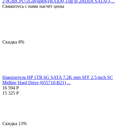
2,0GhzCPU/2GB(upto6)/RAID0,1/up to 2HDDs SATA(3,...
Свяжитесь с нами насчёт цены
Скидка
8%
Накопитель HP 1TB 6G SATA 7.2K rpm SFF 2.5-inch SC
Midline Hard Drive (655710-B21) ...
16 594
Р
15 325
Р
Скидка
13%