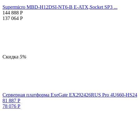
Supermicro MBD-H12DSI-NT6-B E-ATX,Socket SP3 ...
144 888
Р
137 064
Р
Скидка
5%
Серверная платформа ExeGate EX292426RUS Pro 4U660-HS24
81 887
Р
78 076
Р