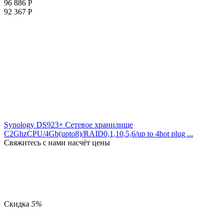
96 886
Р
92 367
Р
Synology DS923+ Сетевое хранилище
C2GhzCPU/4Gb(upto8)/RAID0,1,10,5,6/up to 4hot plug ...
Свяжитесь с нами насчёт цены
Скидка
5%