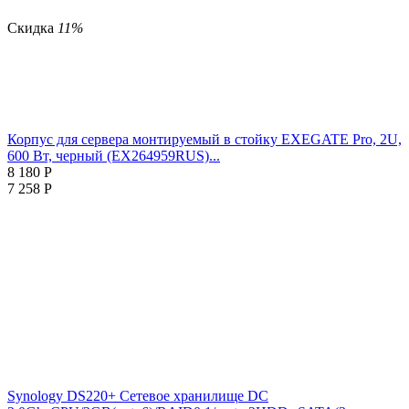
Скидка
11%
Корпус для сервера монтируемый в стойку EXEGATE Pro, 2U,
600 Вт, черный (EX264959RUS)...
8 180
Р
7 258
Р
Synology DS220+ Сетевое хранилище DC