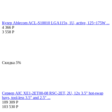
Кулер Ablecom ACL-S10010 LGA115x, 1U, active, 125~175W ...
4 366
Р
3 558
Р
Скидка
5%
Сервер AIC XE1-2ET00-08 RSC-2ET, 2U, 12x 3.5" hot-swap
bays, tool-less 3.5" and 2.5" ...
109 309
Р
103 530
Р