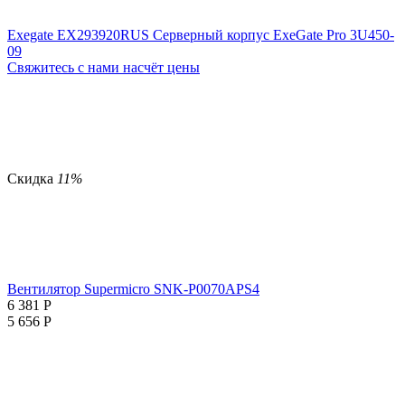
Exegate EX293920RUS Серверный корпус ExeGate Pro 3U450-
09
Свяжитесь с нами насчёт цены
Скидка
11%
Вентилятор Supermicro SNK-P0070APS4
6 381
Р
5 656
Р