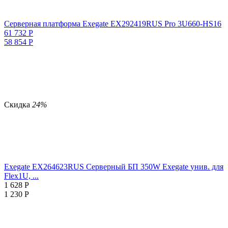
Серверная платформа Exegate EX292419RUS Pro 3U660-HS16
61 732
Р
58 854
Р
Скидка
24%
Exegate EX264623RUS Серверный БП 350W Exegate
унив. для
Flex1U, ...
1 628
Р
1 230
Р