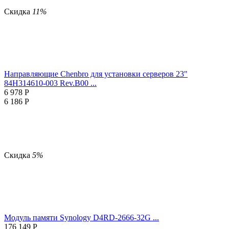
Скидка
11%
Направляющие Chenbro для установки серверов 23"
84H314610-003 Rev.B00 ...
6 978
Р
6 186
Р
Скидка
5%
Модуль памяти Synology D4RD-2666-32G ...
176 149
Р