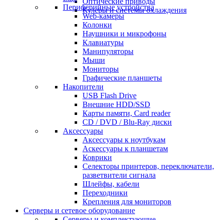
Оптические приводы
Периферийные устройства
Кулеры и системы охлаждения
Web-камеры
Колонки
Наушники и микрофоны
Клавиатуры
Манипуляторы
Мыши
Мониторы
Графические планшеты
Накопители
USB Flash Drive
Внешние HDD/SSD
Карты памяти, Card reader
CD / DVD / Blu-Ray диски
Аксессуары
Аксессуары к ноутбукам
Аскессуары к планшетам
Коврики
Селекторы принтеров, переключатели,
разветвители сигнала
Шлейфы, кабели
Переходники
Крепления для мониторов
Серверы и сетевое оборудование
Серверы и комплектующие