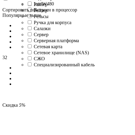
IntelW480
Райзер
Сортировать по:
Встроен в процессор
Рейзер
Популярные выше
Рельсы
Ручка для корпуса
Салазки
Сервер
Серверная платформа
Сетевая карта
Сетевое хранилище (NAS)
32
СЖО
Специализированный кабель
Скидка
5%