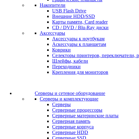
Накопители
USB Flash Drive
Внешние HDD/SSD
Карты памяти, Card reader
CD / DVD / Blu-Ray диски
Аксессуары
Аксессуары к ноутбукам
Аскессуары к планшетам
Коврики
Селекторы принтеров, переключатели, р
Шлейфы, кабели
Переходники
Крепления для мониторов
Серверы и сетевое оборудование
Серверы и комплектующие
Серверы
Серверные процессоры
Серверные материнские платы
Серверная память
Серверные корпуса
Серверные HDD
Серверные SSD