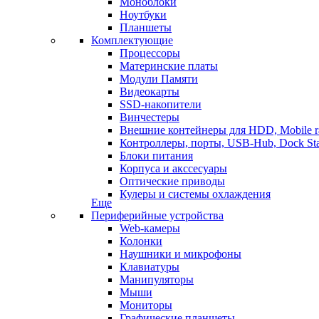
Моноблоки
Ноутбуки
Планшеты
Комплектующие
Процессоры
Материнские платы
Модули Памяти
Видеокарты
SSD-накопители
Винчестеры
Внешние контейнеры для HDD, Mobile r
Контроллеры, порты, USB-Hub, Dock Sta
Блоки питания
Корпуса и акссесуары
Оптические приводы
Кулеры и системы охлаждения
Еще
Периферийные устройства
Web-камеры
Колонки
Наушники и микрофоны
Клавиатуры
Манипуляторы
Мыши
Мониторы
Графические планшеты