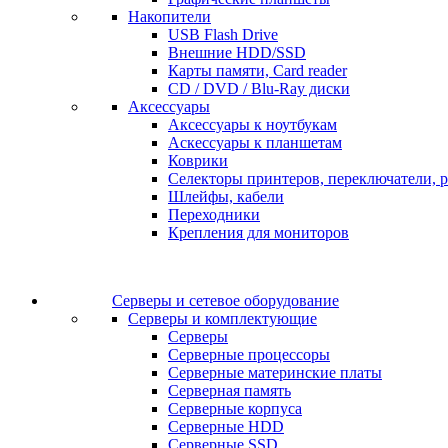
Накопители
USB Flash Drive
Внешние HDD/SSD
Карты памяти, Card reader
CD / DVD / Blu-Ray диски
Аксессуары
Аксессуары к ноутбукам
Аскессуары к планшетам
Коврики
Селекторы принтеров, переключатели, р
Шлейфы, кабели
Переходники
Крепления для мониторов
Серверы и сетевое оборудование
Серверы и комплектующие
Серверы
Серверные процессоры
Серверные материнские платы
Серверная память
Серверные корпуса
Серверные HDD
Серверные SSD