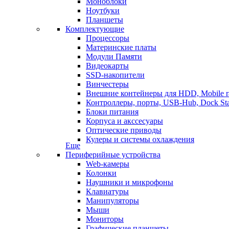
Моноблоки
Ноутбуки
Планшеты
Комплектующие
Процессоры
Материнские платы
Модули Памяти
Видеокарты
SSD-накопители
Винчестеры
Внешние контейнеры для HDD, Mobile r
Контроллеры, порты, USB-Hub, Dock Sta
Блоки питания
Корпуса и акссесуары
Оптические приводы
Кулеры и системы охлаждения
Еще
Периферийные устройства
Web-камеры
Колонки
Наушники и микрофоны
Клавиатуры
Манипуляторы
Мыши
Мониторы
Графические планшеты