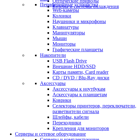
Оптические приводы
Периферийные устройства
Кулеры и системы охлаждения
Web-камеры
Колонки
Наушники и микрофоны
Клавиатуры
Манипуляторы
Мыши
Мониторы
Графические планшеты
Накопители
USB Flash Drive
Внешние HDD/SSD
Карты памяти, Card reader
CD / DVD / Blu-Ray диски
Аксессуары
Аксессуары к ноутбукам
Аскессуары к планшетам
Коврики
Селекторы принтеров, переключатели,
разветвители сигнала
Шлейфы, кабели
Переходники
Крепления для мониторов
Серверы и сетевое оборудование
Серверы и комплектующие