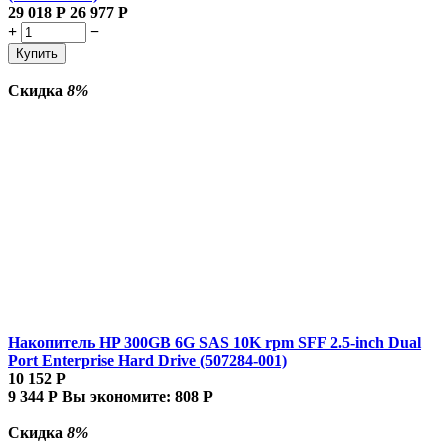
29 018
Р
26 977
Р
+
−
Купить
Скидка
8%
Накопитель HP 300GB 6G SAS 10K rpm SFF 2.5-inch Dual
Port Enterprise Hard Drive (507284-001)
10 152
Р
9 344
Р
Вы экономите:
808
Р
Скидка
8%