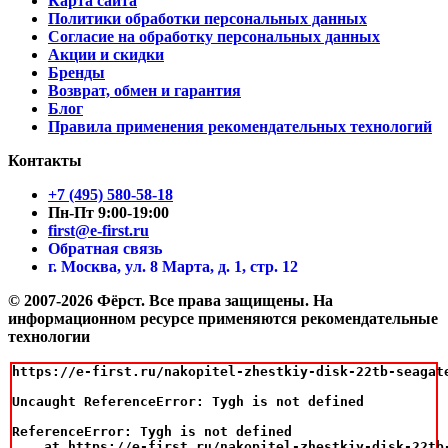
Карта сайта
Политики обработки персональных данных
Согласие на обработку персональных данных
Акции и скидки
Бренды
Возврат, обмен и гарантия
Блог
Правила применения рекомендательных технологий
Контакты
+7 (495) 580-58-18
Пн-Пт 9:00-19:00
first@e-first.ru
Обратная связь
г. Москва, ул. 8 Марта, д. 1, стр. 12
© 2007-2026 Фёрст. Все права защищены.
На
информационном ресурсе применяются рекомендательные
технологии
https://e-first.ru/nakopitel-zhestkiy-disk-22tb-seagat
Uncaught ReferenceError: Tygh is not defined

ReferenceError: Tygh is not defined

    at https://e-first.ru/nakopitel-zhestkiy-disk-22tb