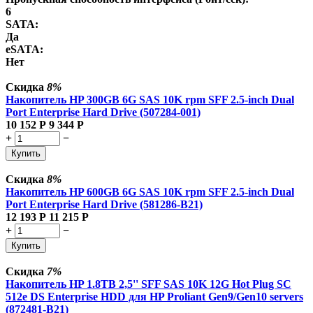
6
SATA:
Да
eSATA:
Нет
Скидка
8%
Накопитель HP 300GB 6G SAS 10K rpm SFF 2.5-inch Dual
Port Enterprise Hard Drive (507284-001)
10 152
Р
9 344
Р
+
−
Купить
Скидка
8%
Накопитель HP 600GB 6G SAS 10K rpm SFF 2.5-inch Dual
Port Enterprise Hard Drive (581286-B21)
12 193
Р
11 215
Р
+
−
Купить
Скидка
7%
Накопитель HP 1.8TB 2,5'' SFF SAS 10K 12G Hot Plug SC
512e DS Enterprise HDD для HP Proliant Gen9/Gen10 servers
(872481-B21)