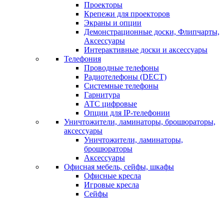
Проекторы
Крепежи для проекторов
Экраны и опции
Демонстрационные доски, Флипчарты,
Аксессуары
Интерактивные доски и аксессуары
Телефония
Проводные телефоны
Радиотелефоны (DECT)
Системные телефоны
Гарнитура
АТС цифровые
Опции для IP-телефонии
Уничтожители, ламинаторы, брошюраторы,
аксессуары
Уничтожители, ламинаторы,
брошюраторы
Аксессуары
Офисная мебель, сейфы, шкафы
Офисные кресла
Игровые кресла
Сейфы