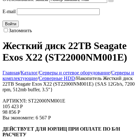
E-mail
Войти
Запомнить
Жесткий диск 22TB Seagate
Exos X22 (ST22000NM001E)
Главная
/
Каталог
/
Серверы и сетевое оборудование
/
Серверы и
комплектующие
/
Серверные HDD
/
Накопитель Жесткий диск
22TB Seagate Exos X22 (ST22000NM001E) {SAS 12Gb/s, 7200
rpm, 512mb buffer, 3.5"}
АРТИКУЛ:
ST22000NM001E
105 423
Р
98 856
Р
Вы экономите:
6 567
Р
ДЕЙСТВУЕТ ДЛЯ ЮРЛИЦ ПРИ ОПЛАТЕ ПО Б/Н
РАСЧЕТУ