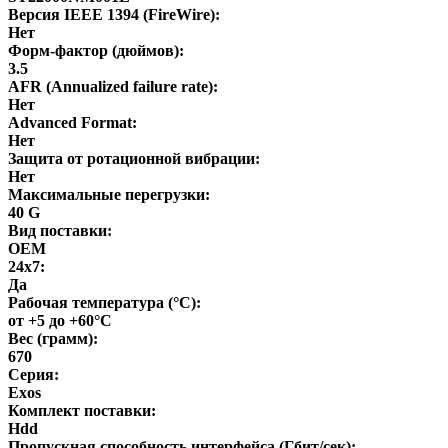
Версия IEEE 1394 (FireWire):
Нет
Форм-фактор (дюймов):
3.5
AFR (Annualized failure rate):
Нет
Advanced Format:
Нет
Защита от ротационной вибрации:
Нет
Максимальные перегрузки:
40 G
Вид поставки:
OEM
24x7:
Да
Рабочая температура (°C):
от +5 до +60°С
Вес (грамм):
670
Серия:
Exos
Комплект поставки:
Hdd
Пропускная способность интерфейса (Гбит/сек):