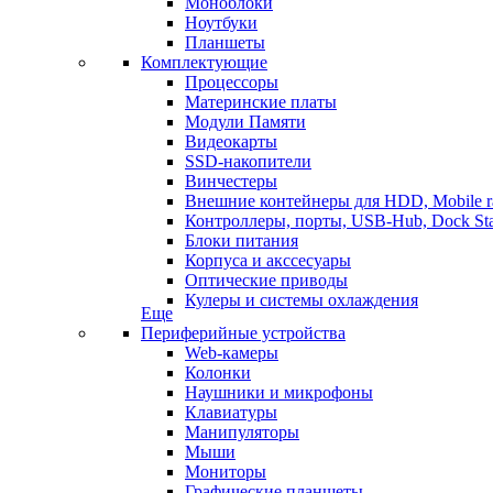
Моноблоки
Ноутбуки
Планшеты
Комплектующие
Процессоры
Материнские платы
Модули Памяти
Видеокарты
SSD-накопители
Винчестеры
Внешние контейнеры для HDD, Mobile r
Контроллеры, порты, USB-Hub, Dock Sta
Блоки питания
Корпуса и акссесуары
Оптические приводы
Кулеры и системы охлаждения
Еще
Периферийные устройства
Web-камеры
Колонки
Наушники и микрофоны
Клавиатуры
Манипуляторы
Мыши
Мониторы
Графические планшеты