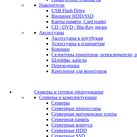
Накопители
USB Flash Drive
Внешние HDD/SSD
Карты памяти, Card reader
CD / DVD / Blu-Ray диски
Аксессуары
Аксессуары к ноутбукам
Аскессуары к планшетам
Коврики
Селекторы принтеров, переключатели, р
Шлейфы, кабели
Переходники
Крепления для мониторов
Серверы и сетевое оборудование
Серверы и комплектующие
Серверы
Серверные процессоры
Серверные материнские платы
Серверная память
Серверные корпуса
Серверные HDD
Серверные SSD