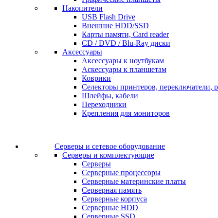
Накопители
USB Flash Drive
Внешние HDD/SSD
Карты памяти, Card reader
CD / DVD / Blu-Ray диски
Аксессуары
Аксессуары к ноутбукам
Аскессуары к планшетам
Коврики
Селекторы принтеров, переключатели, р
Шлейфы, кабели
Переходники
Крепления для мониторов
Серверы и сетевое оборудование
Серверы и комплектующие
Серверы
Серверные процессоры
Серверные материнские платы
Серверная память
Серверные корпуса
Серверные HDD
Серверные SSD