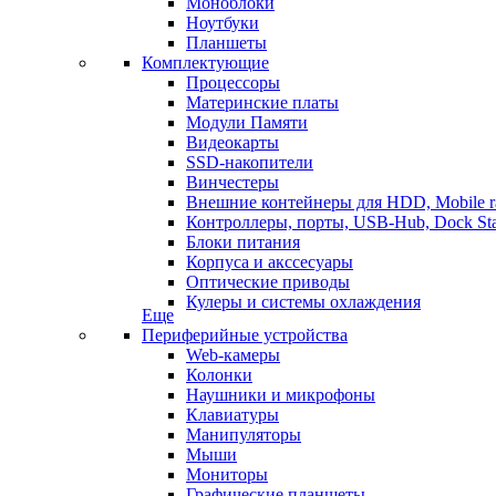
Моноблоки
Ноутбуки
Планшеты
Комплектующие
Процессоры
Материнские платы
Модули Памяти
Видеокарты
SSD-накопители
Винчестеры
Внешние контейнеры для HDD, Mobile r
Контроллеры, порты, USB-Hub, Dock Sta
Блоки питания
Корпуса и акссесуары
Оптические приводы
Кулеры и системы охлаждения
Еще
Периферийные устройства
Web-камеры
Колонки
Наушники и микрофоны
Клавиатуры
Манипуляторы
Мыши
Мониторы
Графические планшеты