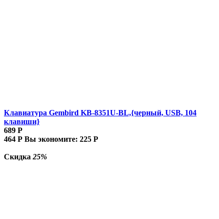
Клавиатура Gembird KB-8351U-BL,{черный, USB, 104
клавиши}
689
Р
464
Р
Вы экономите:
225
Р
Скидка
25%