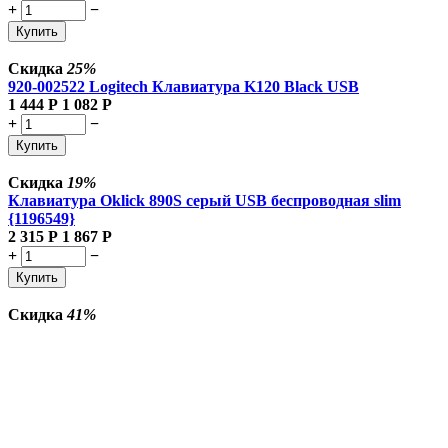
+
−
Купить
Скидка
25%
920-002522 Logitech Клавиатура K120 Black USB
1 444
Р
1 082
Р
+
−
Купить
Скидка
19%
Клавиатура Oklick 890S серый USB беспроводная slim
{1196549}
2 315
Р
1 867
Р
+
−
Купить
Скидка
41%