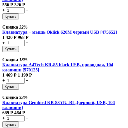
556
Р
326
Р
+
−
Купить
Скидка
32%
Клавиатура + мышь Oklick 620M черный USB [475652]
1 420
Р
968
Р
+
−
Купить
Скидка
18%
Клавиатура A4Tech KR-85 black USB, проводная, 104
клавиши [570125]
1 469
Р
1 199
Р
+
−
Купить
Скидка
33%
Клавиатура Gembird KB-8351U-BL,{черный, USB, 104
клавиши}
689
Р
464
Р
+
−
Купить