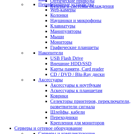
Оптические приводы
Периферийные устройства
Кулеры и системы охлаждения
Web-камеры
Колонки
Наушники и микрофоны
Клавиатуры
Манипуляторы
Мыши
Мониторы
Графические планшеты
Накопители
USB Flash Drive
Внешние HDD/SSD
Карты памяти, Card reader
CD / DVD / Blu-Ray диски
Аксессуары
Аксессуары к ноутбукам
Аскессуары к планшетам
Коврики
Селекторы принтеров, переключатели,
разветвители сигнала
Шлейфы, кабели
Переходники
Крепления для мониторов
Серверы и сетевое оборудование
Серверы и комплектующие