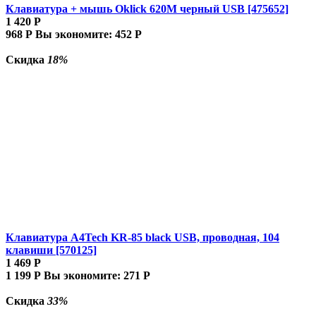
Клавиатура + мышь Oklick 620M черный USB [475652]
1 420
Р
968
Р
Вы экономите:
452
Р
Скидка
18%
Клавиатура A4Tech KR-85 black USB, проводная, 104
клавиши [570125]
1 469
Р
1 199
Р
Вы экономите:
271
Р
Скидка
33%