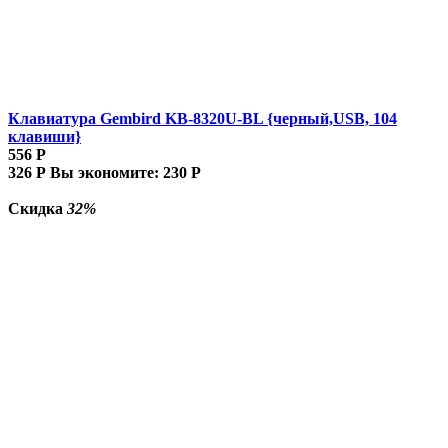
Клавиатура Gembird KB-8320U-BL {черный,USB, 104
клавиши}
556
Р
326
Р
Вы экономите:
230
Р
Скидка
32%