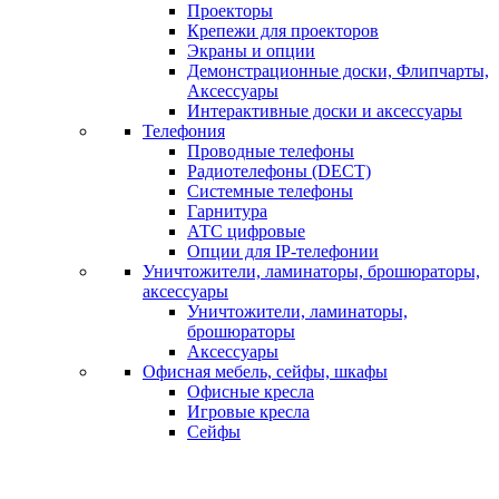
Проекторы
Крепежи для проекторов
Экраны и опции
Демонстрационные доски, Флипчарты,
Аксессуары
Интерактивные доски и аксессуары
Телефония
Проводные телефоны
Радиотелефоны (DECT)
Системные телефоны
Гарнитура
АТС цифровые
Опции для IP-телефонии
Уничтожители, ламинаторы, брошюраторы,
аксессуары
Уничтожители, ламинаторы,
брошюраторы
Аксессуары
Офисная мебель, сейфы, шкафы
Офисные кресла
Игровые кресла
Сейфы