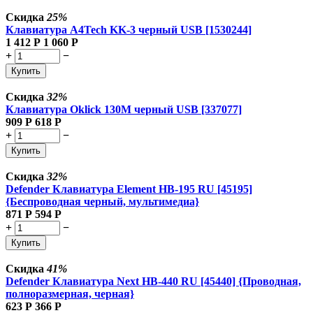
Скидка
25%
Клавиатура A4Tech KK-3 черный USB [1530244]
1 412
Р
1 060
Р
+
−
Купить
Скидка
32%
Клавиатура Oklick 130M черный USB [337077]
909
Р
618
Р
+
−
Купить
Скидка
32%
Defender Клавиатура Element HB-195 RU [45195]
{Беспроводная черный, мультимедиа}
871
Р
594
Р
+
−
Купить
Скидка
41%
Defender Клавиатура Next HB-440 RU [45440] {Проводная,
полноразмерная, черная}
623
Р
366
Р