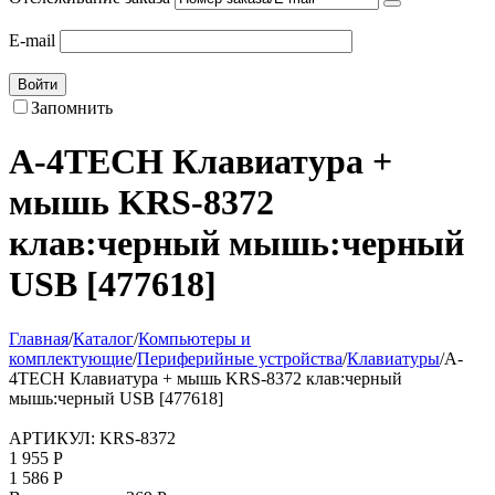
E-mail
Войти
Запомнить
A-4TECH Клавиатура +
мышь KRS-8372
клав:черный мышь:черный
USB [477618]
Главная
/
Каталог
/
Компьютеры и
комплектующие
/
Периферийные устройства
/
Клавиатуры
/
A-
4TECH Клавиатура + мышь KRS-8372 клав:черный
мышь:черный USB [477618]
АРТИКУЛ:
KRS-8372
1 955
Р
1 586
Р