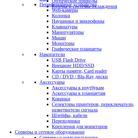
Оптические приводы
Периферийные устройства
Кулеры и системы охлаждения
Web-камеры
Колонки
Наушники и микрофоны
Клавиатуры
Манипуляторы
Мыши
Мониторы
Графические планшеты
Накопители
USB Flash Drive
Внешние HDD/SSD
Карты памяти, Card reader
CD / DVD / Blu-Ray диски
Аксессуары
Аксессуары к ноутбукам
Аскессуары к планшетам
Коврики
Селекторы принтеров, переключатели,
разветвители сигнала
Шлейфы, кабели
Переходники
Крепления для мониторов
Серверы и сетевое оборудование
Серверы и комплектующие