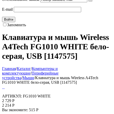
E-mail
Войти
Запомнить
Клавиатура и мышь Wireless
A4Tech FG1010 WHITE бело-
серая, USB [1147575]
Главная
/
Каталог
/
Компьютеры и
комплектующие
/
Периферийные
устройства
/
Мыши
/
Клавиатура и мышь Wireless A4Tech
FG1010 WHITE бело-серая, USB [1147575]
АРТИКУЛ:
FG1010 WHITE
2 729
Р
2 214
Р
Вы экономите:
515
Р