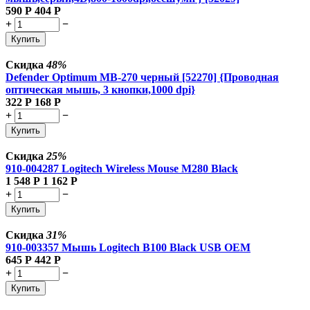
590
Р
404
Р
+
−
Купить
Скидка
48%
Defender Optimum MB-270 черный [52270] {Проводная
оптическая мышь, 3 кнопки,1000 dpi}
322
Р
168
Р
+
−
Купить
Скидка
25%
910-004287 Logitech Wireless Mouse M280 Black
1 548
Р
1 162
Р
+
−
Купить
Скидка
31%
910-003357 Мышь Logitech B100 Black USB OEM
645
Р
442
Р
+
−
Купить