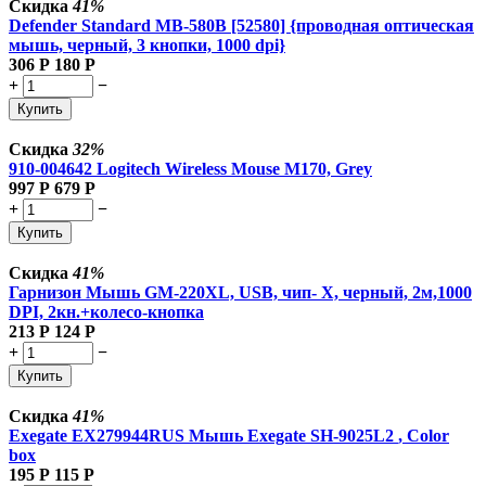
Скидка
41%
Defender Standard MB-580B [52580] {проводная оптическая
мышь, черный, 3 кнопки, 1000 dpi}
306
Р
180
Р
+
−
Купить
Скидка
32%
910-004642 Logitech Wireless Mouse M170, Grey
997
Р
679
Р
+
−
Купить
Скидка
41%
Гарнизон Мышь GM-220XL, USB, чип- Х, черный, 2м,1000
DPI, 2кн.+колесо-кнопка
213
Р
124
Р
+
−
Купить
Скидка
41%
Exegate EX279944RUS Мышь Exegate SH-9025L2
, Color
box
195
Р
115
Р