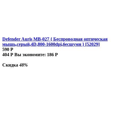
Defender Auris MB-027 { Беспроводная оптическая
мышь,серый,4D,800-1600dpi,бесшумн } [52029]
590
Р
404
Р
Вы экономите:
186
Р
Скидка
48%