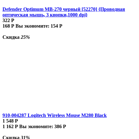
Defender Optimum MB-270 черный [52270] {Проводная
оптическая мышь, 3 кнопки,1000 dpi}
322
Р
168
Р
Вы экономите:
154
Р
Скидка
25%
910-004287 Logitech Wireless Mouse M280 Black
1 548
Р
1 162
Р
Вы экономите:
386
Р
Скидка
31%