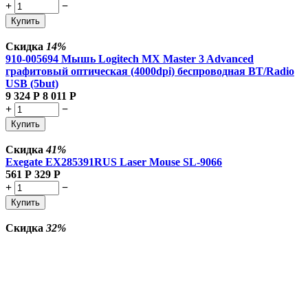
+
−
Купить
Скидка
14%
910-005694 Мышь Logitech MX Master 3 Advanced
графитовый оптическая (4000dpi) беспроводная BT/Radio
USB (5but)
9 324
Р
8 011
Р
+
−
Купить
Скидка
41%
Exegate EX285391RUS Laser Mouse SL-9066
561
Р
329
Р
+
−
Купить
Скидка
32%