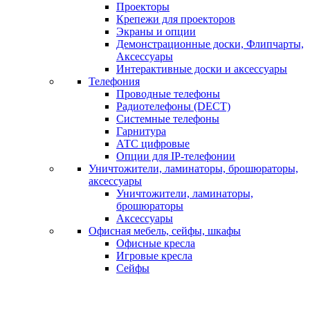
Проекторы
Крепежи для проекторов
Экраны и опции
Демонстрационные доски, Флипчарты,
Аксессуары
Интерактивные доски и аксессуары
Телефония
Проводные телефоны
Радиотелефоны (DECT)
Системные телефоны
Гарнитура
АТС цифровые
Опции для IP-телефонии
Уничтожители, ламинаторы, брошюраторы,
аксессуары
Уничтожители, ламинаторы,
брошюраторы
Аксессуары
Офисная мебель, сейфы, шкафы
Офисные кресла
Игровые кресла
Сейфы