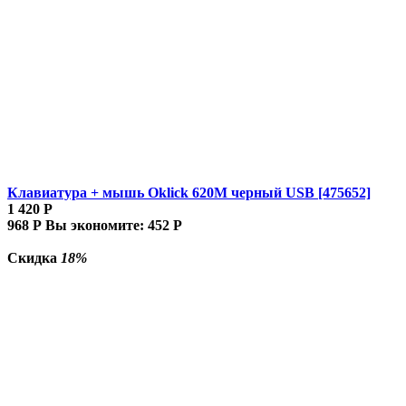
Клавиатура + мышь Oklick 620M черный USB [475652]
1 420
Р
968
Р
Вы экономите:
452
Р
Скидка
18%