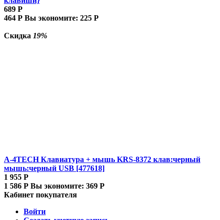
клавиши}
689
Р
464
Р
Вы экономите:
225
Р
Скидка
19%
A-4TECH Клавиатура + мышь KRS-8372 клав:черный
мышь:черный USB [477618]
1 955
Р
1 586
Р
Вы экономите:
369
Р
Кабинет покупателя
Войти