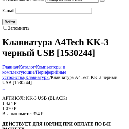
E-mail
Войти
Запомнить
Клавиатура A4Tech KK-3
черный USB [1530244]
Главная
/
Каталог
/
Компьютеры и
комплектующие
/
Периферийные
устройства
/
Клавиатуры
/
Клавиатура A4Tech KK-3 черный
USB [1530244]
АРТИКУЛ:
KK-3 USB (BLACK)
1 424
Р
1 070
Р
Вы экономите:
354
Р
ДЕЙСТВУЕТ ДЛЯ ЮРЛИЦ ПРИ ОПЛАТЕ ПО Б/Н