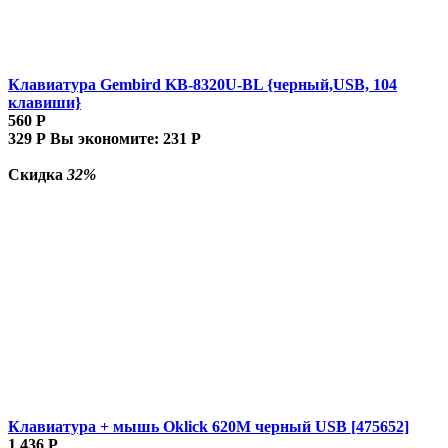
Клавиатура Gembird KB-8320U-BL {черный,USB, 104
клавиши}
560
Р
329
Р
Вы экономите:
231
Р
Скидка
32%
Клавиатура + мышь Oklick 620M черный USB [475652]
1 436
Р