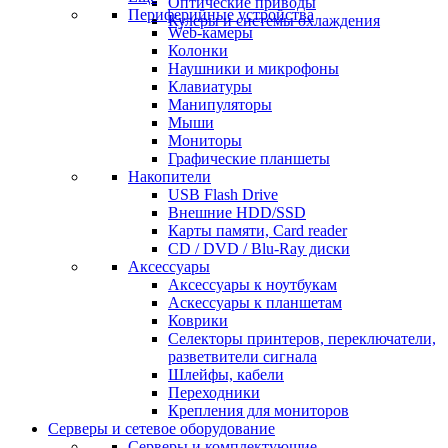
Оптические приводы
Периферийные устройства
Кулеры и системы охлаждения
Web-камеры
Колонки
Наушники и микрофоны
Клавиатуры
Манипуляторы
Мыши
Мониторы
Графические планшеты
Накопители
USB Flash Drive
Внешние HDD/SSD
Карты памяти, Card reader
CD / DVD / Blu-Ray диски
Аксессуары
Аксессуары к ноутбукам
Аскессуары к планшетам
Коврики
Селекторы принтеров, переключатели,
разветвители сигнала
Шлейфы, кабели
Переходники
Крепления для мониторов
Серверы и сетевое оборудование
Серверы и комплектующие