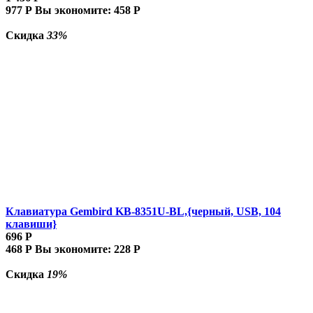
977
Р
Вы экономите:
458
Р
Скидка
33%
Клавиатура Gembird KB-8351U-BL,{черный, USB, 104
клавиши}
696
Р
468
Р
Вы экономите:
228
Р
Скидка
19%