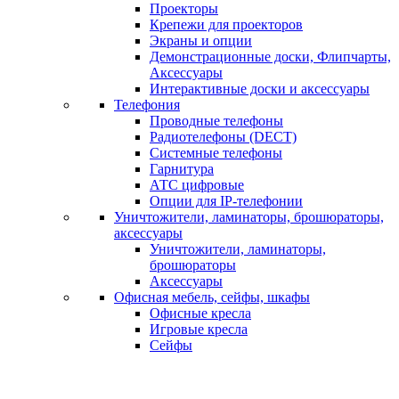
Проекторы
Крепежи для проекторов
Экраны и опции
Демонстрационные доски, Флипчарты,
Аксессуары
Интерактивные доски и аксессуары
Телефония
Проводные телефоны
Радиотелефоны (DECT)
Системные телефоны
Гарнитура
АТС цифровые
Опции для IP-телефонии
Уничтожители, ламинаторы, брошюраторы,
аксессуары
Уничтожители, ламинаторы,
брошюраторы
Аксессуары
Офисная мебель, сейфы, шкафы
Офисные кресла
Игровые кресла
Сейфы