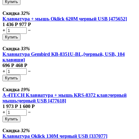
Купить
Скидка
32%
Клавиатура + мышь Oklick 620M черный USB [475652]
1 436
Р
977
Р
+
−
Купить
Скидка
33%
Клавиатура Gembird KB-8351U-BL,{черный, USB, 104
клавиши}
696
Р
468
Р
+
−
Купить
Скидка
19%
A-4TECH Клавиатура + мышь KRS-8372 клав:черный
мышь:черный USB [477618]
1 973
Р
1 600
Р
+
−
Купить
Скидка
32%
Клавиатура Oklick 130M черный USB [337077]