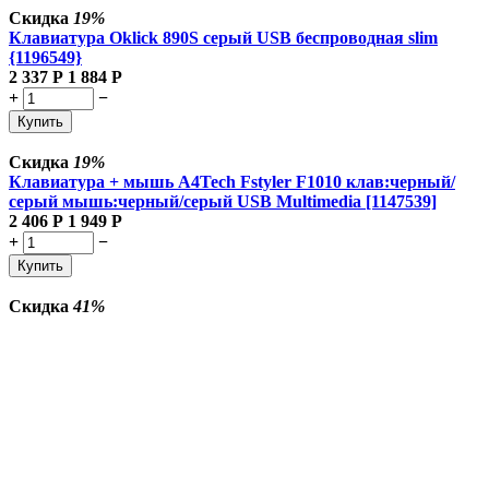
Скидка
19%
Клавиатура Oklick 890S серый USB беспроводная slim
{1196549}
2 337
Р
1 884
Р
+
−
Купить
Скидка
19%
Клавиатура + мышь A4Tech Fstyler F1010 клав:черный/
серый мышь:черный/серый USB Multimedia [1147539]
2 406
Р
1 949
Р
+
−
Купить
Скидка
41%