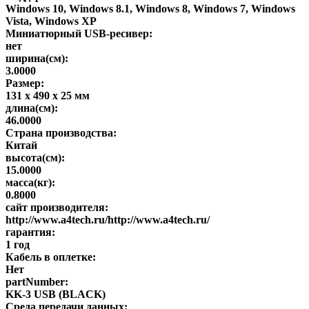
Windows 10, Windows 8.1, Windows 8, Windows 7, Windows
Vista, Windows XP
Миниатюрный USB-ресивер:
нет
ширина(см):
3.0000
Размер:
131 х 490 х 25 мм
длина(см):
46.0000
Страна производства:
Китай
высота(см):
15.0000
масса(кг):
0.8000
сайт производителя:
http://www.a4tech.ru/http://www.a4tech.ru/
гарантия:
1 год
Кабель в оплетке:
Нет
partNumber:
KK-3 USB (BLACK)
Среда передачи данных: