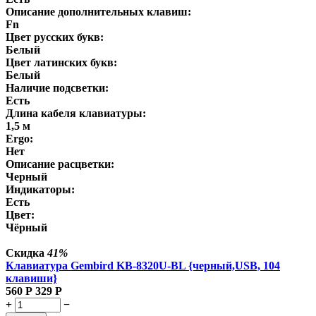
Описание дополнительных клавиш:
Fn
Цвет русских букв:
Белый
Цвет латинских букв:
Белый
Наличие подсветки:
Есть
Длина кабеля клавиатуры:
1,5 м
Ergo:
Нет
Описание расцветки:
Черный
Индикаторы:
Есть
Цвет:
Чёрный
Скидка
41%
Клавиатура Gembird KB-8320U-BL {черный,USB, 104
клавиши}
560
Р
329
Р
+
−