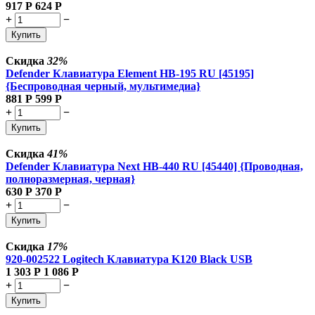
917
Р
624
Р
+
−
Купить
Скидка
32%
Defender Клавиатура Element HB-195 RU [45195]
{Беспроводная черный, мультимедиа}
881
Р
599
Р
+
−
Купить
Скидка
41%
Defender Клавиатура Next HB-440 RU [45440] {Проводная,
полноразмерная, черная}
630
Р
370
Р
+
−
Купить
Скидка
17%
920-002522 Logitech Клавиатура K120 Black USB
1 303
Р
1 086
Р
+
−
Купить