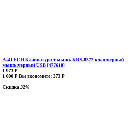
A-4TECH Клавиатура + мышь KRS-8372 клав:черный
мышь:черный USB [477618]
1 973
Р
1 600
Р
Вы экономите:
373
Р
Скидка
32%