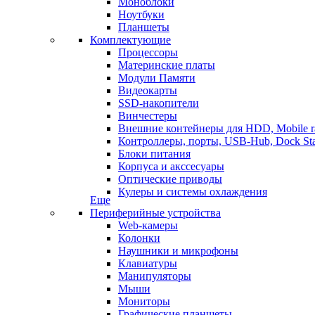
Моноблоки
Ноутбуки
Планшеты
Комплектующие
Процессоры
Материнские платы
Модули Памяти
Видеокарты
SSD-накопители
Винчестеры
Внешние контейнеры для HDD, Mobile r
Контроллеры, порты, USB-Hub, Dock Sta
Блоки питания
Корпуса и акссесуары
Оптические приводы
Кулеры и системы охлаждения
Еще
Периферийные устройства
Web-камеры
Колонки
Наушники и микрофоны
Клавиатуры
Манипуляторы
Мыши
Мониторы
Графические планшеты