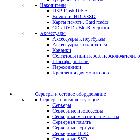
Накопители
USB Flash Drive
Внешние HDD/SSD
Карты памяти, Card reader
CD / DVD / Blu-Ray диски
Аксессуары
Аксессуары к ноутбукам
Аскессуары к планшетам
Коврики
Селекторы принтеров, переключатели, р
Шлейфы, кабели
Переходники
Крепления для мониторов
Серверы и сетевое оборудование
Серверы и комплектующие
Серверы
Серверные процессоры
Серверные материнские платы
Серверная память
Серверные корпуса
Серверные HDD
Серверные SSD