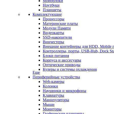
Моноблоки
Ноутбуки
Планшеты
Комплектующие
Процессоры
Материнские платы
Модули Памяти
Видеокарты
SSD-накопители
Винчестеры
Внешние контейнеры для HDD, Mobile r
Контроллеры, порты, USB-Hub, Dock Sta
Блоки питания
Корпуса и акссесуары
Оптические приводы
Кулеры и системы охлаждения
Еще
Периферийные устройства
Web-камеры
Колонки
Наушники и микрофоны
Клавиатуры
Манипуляторы
Мыши
Мониторы
Графические планшеты