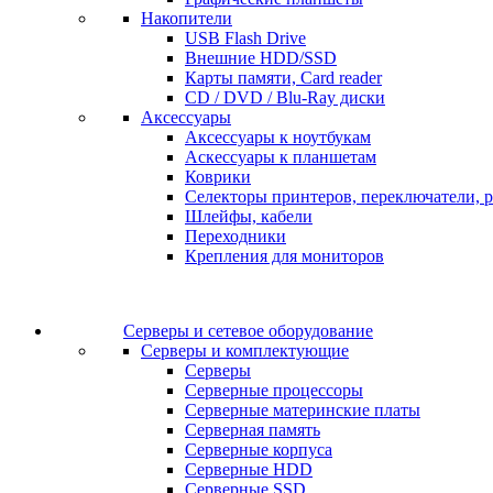
Накопители
USB Flash Drive
Внешние HDD/SSD
Карты памяти, Card reader
CD / DVD / Blu-Ray диски
Аксессуары
Аксессуары к ноутбукам
Аскессуары к планшетам
Коврики
Селекторы принтеров, переключатели, р
Шлейфы, кабели
Переходники
Крепления для мониторов
Серверы и сетевое оборудование
Серверы и комплектующие
Серверы
Серверные процессоры
Серверные материнские платы
Серверная память
Серверные корпуса
Серверные HDD
Серверные SSD