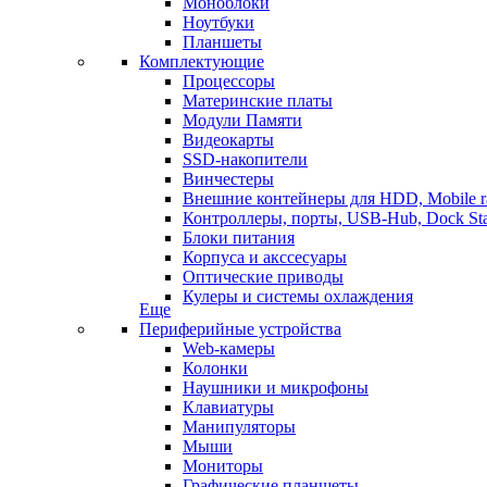
Моноблоки
Ноутбуки
Планшеты
Комплектующие
Процессоры
Материнские платы
Модули Памяти
Видеокарты
SSD-накопители
Винчестеры
Внешние контейнеры для HDD, Mobile r
Контроллеры, порты, USB-Hub, Dock Sta
Блоки питания
Корпуса и акссесуары
Оптические приводы
Кулеры и системы охлаждения
Еще
Периферийные устройства
Web-камеры
Колонки
Наушники и микрофоны
Клавиатуры
Манипуляторы
Мыши
Мониторы
Графические планшеты