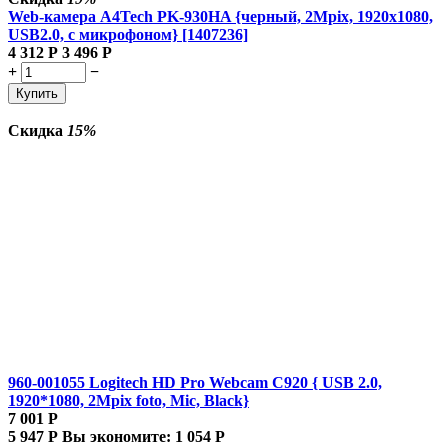
Web-камера A4Tech PK-930HA {черный, 2Mpix, 1920x1080,
USB2.0, с микрофоном} [1407236]
4 312
Р
3 496
Р
+
−
Купить
Скидка
15%
960-001055 Logitech HD Pro Webcam C920 { USB 2.0,
1920*1080, 2Mpix foto, Mic, Black}
7 001
Р
5 947
Р
Вы экономите:
1 054
Р