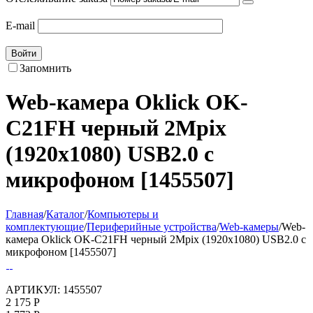
E-mail
Войти
Запомнить
Web-камера Oklick OK-
C21FH черный 2Mpix
(1920x1080) USB2.0 с
микрофоном [1455507]
Главная
/
Каталог
/
Компьютеры и
комплектующие
/
Периферийные устройства
/
Web-камеры
/
Web-
камера Oklick OK-C21FH черный 2Mpix (1920x1080) USB2.0 с
микрофоном [1455507]
АРТИКУЛ:
1455507
2 175
Р