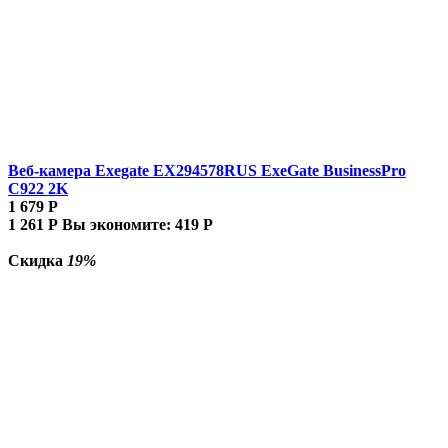
Веб-камера Exegate EX294578RUS ExeGate BusinessPro
C922 2K
1 679
Р
1 261
Р
Вы экономите:
419
Р
Скидка
19%