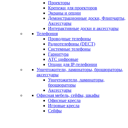
Проекторы
Крепежи для проекторов
Экраны и опции
Демонстрационные доски, Флипчарты,
Аксессуары
Интерактивные доски и аксессуары
Телефония
Проводные телефоны
Радиотелефоны (DECT)
Системные телефоны
Гарнитура
АТС цифровые
Опции для IP-телефонии
Уничтожители, ламинаторы, брошюраторы,
аксессуары
Уничтожители, ламинаторы,
брошюраторы
Аксессуары
Офисная мебель, сейфы, шкафы
Офисные кресла
Игровые кресла
Сейфы