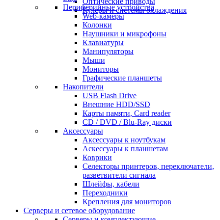
Оптические приводы
Периферийные устройства
Кулеры и системы охлаждения
Web-камеры
Колонки
Наушники и микрофоны
Клавиатуры
Манипуляторы
Мыши
Мониторы
Графические планшеты
Накопители
USB Flash Drive
Внешние HDD/SSD
Карты памяти, Card reader
CD / DVD / Blu-Ray диски
Аксессуары
Аксессуары к ноутбукам
Аскессуары к планшетам
Коврики
Селекторы принтеров, переключатели,
разветвители сигнала
Шлейфы, кабели
Переходники
Крепления для мониторов
Серверы и сетевое оборудование
Серверы и комплектующие