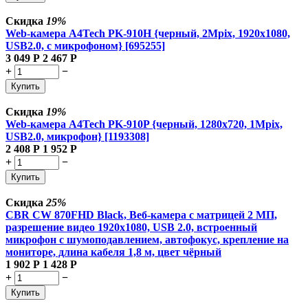
Скидка
19%
Web-камера A4Tech PK-910H {черный, 2Mpix, 1920x1080,
USB2.0, с микрофоном} [695255]
3 049
Р
2 467
Р
+
−
Купить
Скидка
19%
Web-камера A4Tech PK-910P {черный, 1280x720, 1Mpix,
USB2.0, микрофон} [1193308]
2 408
Р
1 952
Р
+
−
Купить
Скидка
25%
CBR CW 870FHD Black, Веб-камера с матрицей 2 МП,
разрешение видео 1920х1080, USB 2.0, встроенный
микрофон с шумоподавлением, автофокус, крепление на
мониторе, длина кабеля 1,8 м, цвет чёрный
1 902
Р
1 428
Р
+
−
Купить