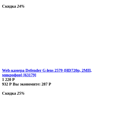
Скидка
24%
Web-камера Defender G-lens 2579 {HD720p, 2МП,
микрофон} [63179]
1 220
Р
932
Р
Вы экономите:
287
Р
Скидка
25%