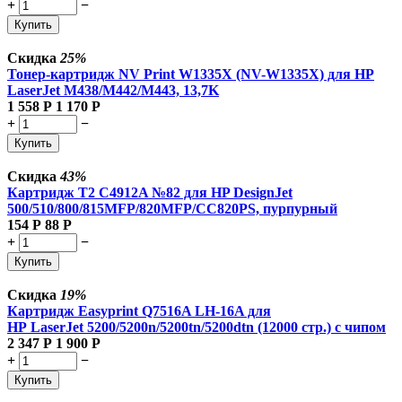
+
−
Купить
Скидка
25%
Тонер-картридж NV Print W1335X (NV-W1335X) для HP
LaserJet M438/M442/M443, 13,7K
1 558
Р
1 170
Р
+
−
Купить
Скидка
43%
Картридж T2 C4912A №82 для HP DesignJet
500/510/800/815MFP/820MFP/CC820PS, пурпурный
154
Р
88
Р
+
−
Купить
Скидка
19%
Картридж Easyprint Q7516A LH-16A для
HP LaserJet 5200/5200n/5200tn/5200dtn (12000 стр.) с чипом
2 347
Р
1 900
Р
+
−
Купить