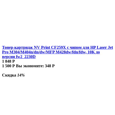
Тонер-картридж NV Print CF259X с чипом для HP Laser Jet
Pro M304/M404n/dn/dw/MFP M428dw/fdn/fdw, 10K до
версии fw2_2230D
1 848
Р
1 500
Р
Вы экономите:
348
Р
Скидка
14%