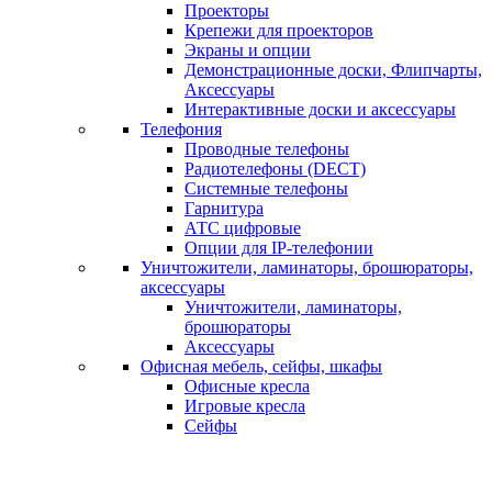
Проекторы
Крепежи для проекторов
Экраны и опции
Демонстрационные доски, Флипчарты,
Аксессуары
Интерактивные доски и аксессуары
Телефония
Проводные телефоны
Радиотелефоны (DECT)
Системные телефоны
Гарнитура
АТС цифровые
Опции для IP-телефонии
Уничтожители, ламинаторы, брошюраторы,
аксессуары
Уничтожители, ламинаторы,
брошюраторы
Аксессуары
Офисная мебель, сейфы, шкафы
Офисные кресла
Игровые кресла
Сейфы