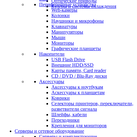
Оптические приводы
Периферийные устройства
Кулеры и системы охлаждения
Web-камеры
Колонки
Наушники и микрофоны
Клавиатуры
Манипуляторы
Мыши
Мониторы
Графические планшеты
Накопители
USB Flash Drive
Внешние HDD/SSD
Карты памяти, Card reader
CD / DVD / Blu-Ray диски
Аксессуары
Аксессуары к ноутбукам
Аскессуары к планшетам
Коврики
Селекторы принтеров, переключатели,
разветвители сигнала
Шлейфы, кабели
Переходники
Крепления для мониторов
Серверы и сетевое оборудование
Серверы и комплектующие