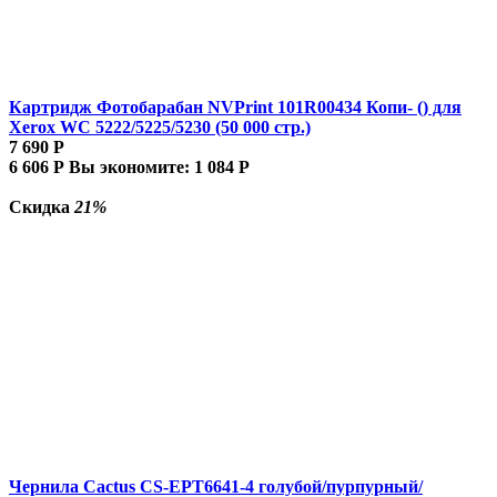
Картридж Фотобарабан NVPrint 101R00434 Копи- () для
Xerox WC 5222/5225/5230 (50 000 стр.)
7 690
Р
6 606
Р
Вы экономите:
1 084
Р
Скидка
21%
Чернила Cactus CS-EPT6641-4 голубой/пурпурный/