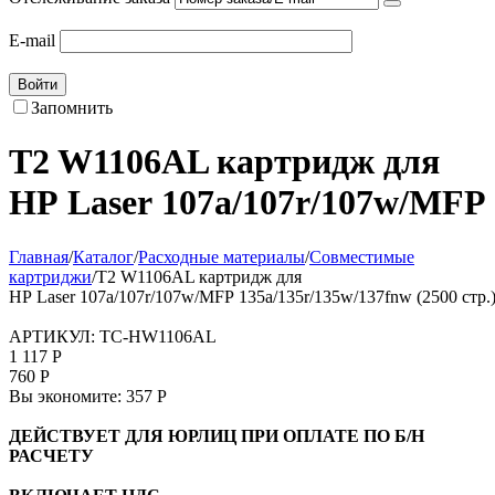
E-mail
Войти
Запомнить
T2 W1106AL картридж для
HP Laser 107a/107r/107w/MFP 
Главная
/
Каталог
/
Расходные материалы
/
Совместимые
картриджи
/
T2 W1106AL картридж для
HP Laser 107a/107r/107w/MFP 135a/135r/135w/137fnw (2500 стр.
АРТИКУЛ:
TC-HW1106AL
1 117
Р
760
Р
Вы экономите:
357
Р
ДЕЙСТВУЕТ ДЛЯ ЮРЛИЦ ПРИ ОПЛАТЕ ПО Б/Н
РАСЧЕТУ