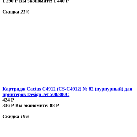
1 290
Р
Вы экономите:
1 440
Р
Скидка
21%
Картридж Cactus C4912 (CS-C4912) № 82 (пурпурный) для
принтеров Design Jet 500/800C
424
Р
336
Р
Вы экономите:
88
Р
Скидка
19%