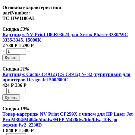
Основные характеристики
partNumber:
TC-HW1106AL
Скидка
53%
Картридж NV Print 106R03623 для Xerox Phaser 3330/WC
3335/3345, 15000K
2 730
Р
1 290
Р
+
−
Купить
Скидка
21%
Картридж Cactus C4912 (CS-C4912) № 82 (пурпурный) для
принтеров Design Jet 500/800C
424
Р
336
Р
+
−
Купить
Скидка
19%
Тонер-картридж NV Print CF259X с чипом для HP Laser Jet
Pro M304/M404n/dn/dw/MFP M428dw/fdn/fdw, 10K до
версии fw2_2230D
1 848
Р
1 500
Р