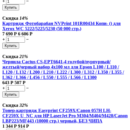
+
−
Купить
Скидка
14%
Картридж Фотобарабан NVPrint 101R00434 Копи- () для
Xerox WC 5222/5225/5230 (50 000 стр.)
7 690
Р
6 606
Р
+
−
Купить
Скидка
21%
Чернила Cactus CS-EPT6641-4 голубой/пурпурный/
желтый/черный набор 4x100 мл для Epson L100 / L110 /
L120 / L132 / L200 / L210 / L222 / L300 / L312 / L350 / L355 /
L362 / L366 / L456 / L550 / L555 / L566 / L1300
643
Р
507
Р
+
−
Купить
Скидка
32%
Тонер-картридж Easyprint CF259X/Canon 057H LH-
CF259X U_NC для HP LaserJet Pro M304/M404/M428/Canon
LBP223/MF443 (10000 стр.) черный, БЕЗ ЧИПА
1 344
Р
914
Р