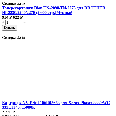
Скидка
32%
Тонер-картридж Bion TN-2090/TN-2275 для BROTHER
HL2230/2240/2270 (2'600 стр.) Черный
914
Р
622
Р
+
−
Купить
Скидка
53%
Картридж NV Print 106R03623 для Xerox Phaser 3330/WC
3335/3345, 15000K
2 730
Р