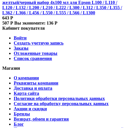
желтый/черный набор 4x100 мл для Epson L100 / L110 /
L120 / L132 / L200 / L210 / L222 / L300 / L312 / L350 / L355 /
L362 / L366 / L456 / L550 / L555 / L566 / L1300
643
Р
507
Р
Вы экономите:
136
Р
Кабинет покупателя
Войти
Создать учетную запись
Заказы
Отложенные товары
Список сравнения
Магазин
О компании
Реквизиты компании
Доставка и оплата
Карта сайта
Политики обработки персональных данных
Согласие на обработку персональных данных
Акции и скидки
Бренды
Возврат, обмен и гарантия
Блог