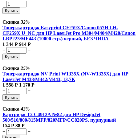
+
−
Купить
Скидка
32%
Тонер-картридж Easyprint CF259X/Canon 057H LH-
CF259X U_NC для HP LaserJet Pro M304/M404/M428/Canon
LBP223/MF443 (10000 стр.) черный, БЕЗ ЧИПА
1 344
Р
914
Р
+
−
Купить
Скидка
25%
Тонер-картридж NV Print W1335X (NV-W1335X) для HP
LaserJet M438/M442/M443, 13,7K
1 558
Р
1 170
Р
+
−
Купить
Скидка
43%
Картридж T2 C4912A №82 для HP DesignJet
500/510/800/815MFP/820MFP/CC820PS, пурпурный
154
Р
88
Р
+
−