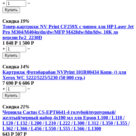
+
−
Купить
Скидка
19%
Тонер-картридж NV Print CF259X с чипом для HP Laser Jet
Pro M304/M404n/dn/dw/MFP M428dw/fdn/fdw, 10K до
версии fw2_2230D
1 848
Р
1 500
Р
+
−
Купить
Скидка
14%
Картридж Фотобарабан NVPrint 101R00434 Копи- () для
Xerox WC 5222/5225/5230 (50 000 стр.)
7 690
Р
6 606
Р
+
−
Купить
Скидка
21%
Чернила Cactus CS-EPT6641-4 голубой/пурпурный/
желтый/черный набор 4x100 мл для Epson L100 / L110 /
L120 / L132 / L200 / L210 / L222 / L300 / L312 / L350 / L355 /
L362 / L366 / L456 / L550 / L555 / L566 / L1300
643
Р
507
Р