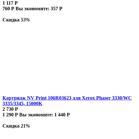
1 117
Р
760
Р
Вы экономите:
357
Р
Скидка
53%
Картридж NV Print 106R03623 для Xerox Phaser 3330/WC
3335/3345, 15000K
2 730
Р
1 290
Р
Вы экономите:
1 440
Р
Скидка
21%