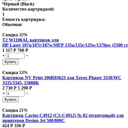
Чёрный (Black)
Количество картриджей:
1
Емкость картриджа:
Обычная
Скидка
32%
T2 W1106AL картридж для
HP Laser 107a/107r/107w/MFP 135a/135r/135w/137fnw (2500 ст
1 117
Р
760
Р
+
−
Купить
Скидка
53%
Картридж NV Print 106R03623 для Xerox Phaser 3330/WC
3335/3345, 15000K
2 730
Р
1 290
Р
+
−
Купить
Скидка
21%
Картридж Cactus C4912 (CS-C4912) № 82 (пурпурный) для
принтеров Design Jet 500/800C
424
Р
336
Р