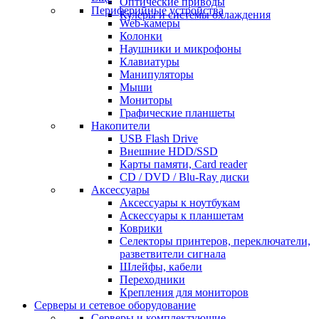
Оптические приводы
Периферийные устройства
Кулеры и системы охлаждения
Web-камеры
Колонки
Наушники и микрофоны
Клавиатуры
Манипуляторы
Мыши
Мониторы
Графические планшеты
Накопители
USB Flash Drive
Внешние HDD/SSD
Карты памяти, Card reader
CD / DVD / Blu-Ray диски
Аксессуары
Аксессуары к ноутбукам
Аскессуары к планшетам
Коврики
Селекторы принтеров, переключатели,
разветвители сигнала
Шлейфы, кабели
Переходники
Крепления для мониторов
Серверы и сетевое оборудование
Серверы и комплектующие