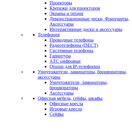
Проекторы
Крепежи для проекторов
Экраны и опции
Демонстрационные доски, Флипчарты,
Аксессуары
Интерактивные доски и аксессуары
Телефония
Проводные телефоны
Радиотелефоны (DECT)
Системные телефоны
Гарнитура
АТС цифровые
Опции для IP-телефонии
Уничтожители, ламинаторы, брошюраторы,
аксессуары
Уничтожители, ламинаторы,
брошюраторы
Аксессуары
Офисная мебель, сейфы, шкафы
Офисные кресла
Игровые кресла
Сейфы