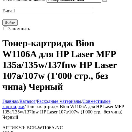
E-mail
Войти
Запомнить
Тонер-картридж Bion
W1106A для HP Laser MFP
135a/135w/137fnw HP Laser
107a/107w (1'000 стр., без
чипа) Черный
Главная
/
Каталог
/
Расходные материалы
/
Совместимые
картриджи
/
Тонер-картридж Bion W1106A для HP Laser MFP
135a/135w/137fnw HP Laser 107a/107w (1'000 стр., без чипа)
Черный
АРТИКУЛ:
BCR-W1106A-NC