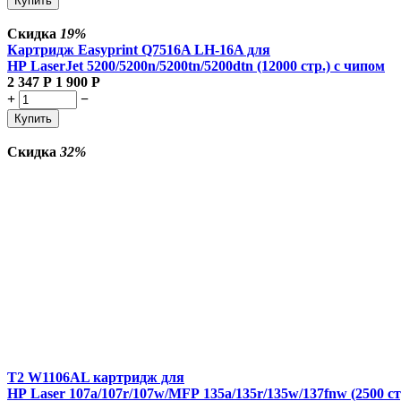
Купить
Скидка
19%
Картридж Easyprint Q7516A LH-16A для
HP LaserJet 5200/5200n/5200tn/5200dtn (12000 стр.) с чипом
2 347
Р
1 900
Р
+
−
Купить
Скидка
32%
T2 W1106AL картридж для
HP Laser 107a/107r/107w/MFP 135a/135r/135w/137fnw (2500 ст