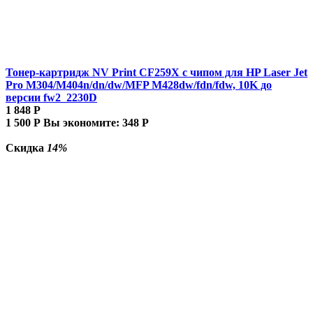
Тонер-картридж NV Print CF259X с чипом для HP Laser Jet
Pro M304/M404n/dn/dw/MFP M428dw/fdn/fdw, 10K до
версии fw2_2230D
1 848
Р
1 500
Р
Вы экономите:
348
Р
Скидка
14%